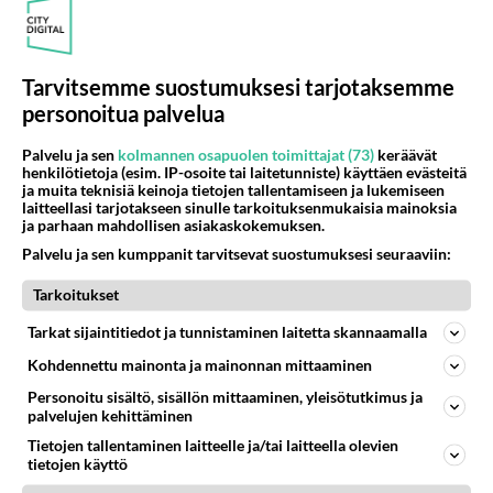
Tarvitsemme suostumuksesi tarjotaksemme
personoitua palvelua
RESEPTIT
Palvelu ja sen
kolmannen osapuolen toimittajat (73)
keräävät
Paholaisen hillo on ärhäkkä
henkilötietoja (esim. IP-osoite tai laitetunniste) käyttäen evästeitä
tapaus.
ja muita teknisiä keinoja tietojen tallentamiseen ja lukemiseen
laitteellasi tarjotakseen sinulle tarkoituksenmukaisia mainoksia
ja parhaan mahdollisen asiakaskokemuksen.
Lihapullat on kotiruokien
Palvelu ja sen kumppanit tarvitsevat suostumuksesi seuraaviin:
ykkönen!
Tarkoitukset
Lasagnen kotimaa on Italia,
Tarkat sijaintitiedot ja tunnistaminen laitetta skannaamalla
mutta kyllä se syntyy myös
Kohdennettu mainonta ja mainonnan mittaaminen
suomalaisessa kotikeittiössä.
Buon appetito!
Personoitu sisältö, sisällön mittaaminen, yleisötutkimus ja
palvelujen kehittäminen
Kanaviillokki on tuttu ruoka
Tietojen tallentaminen laitteelle ja/tai laitteella olevien
kouluajoilta.
tietojen käyttö