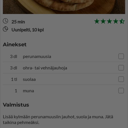
25 min
Uunipelti, 10 kpl
Ainekset
3 dl
perunamuusia
3 dl
ohra- tai vehnäjauhoja
1 tl
suolaa
1
muna
Valmistus
Lisää kylmään perunamuusiin jauhot, suola ja muna. Jätä
taikina pehmeäksi.