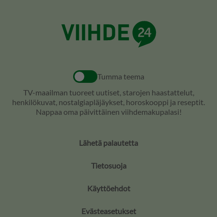
Tumma teema
TV-maailman tuoreet uutiset, starojen haastattelut,
henkilökuvat, nostalgiapläjäykset, horoskooppi ja reseptit.
Nappaa oma päivittäinen viihdemakupalasi!
Lähetä palautetta
Tietosuoja
Käyttöehdot
Evästeasetukset