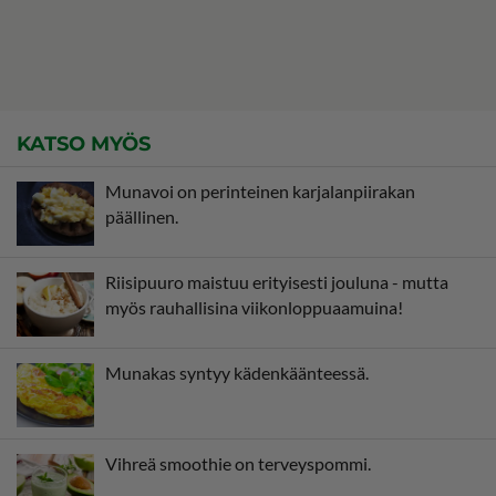
KATSO MYÖS
Munavoi on perinteinen karjalanpiirakan
päällinen.
Riisipuuro maistuu erityisesti jouluna - mutta
myös rauhallisina viikonloppuaamuina!
Munakas syntyy kädenkäänteessä.
Vihreä smoothie on terveyspommi.