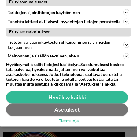
Erityisominaisuudet
Lanttulaatikko on joulupöydän
Tarkkojen sijaintitietojen käyttäminen
klassikko.
Tunnista laitteet aktiivisesti pyydettyjen tietojen perusteella
Erityiset tarkoitukset
Tietoturva, väärinkäytösten ehkäiseminen ja virheiden
HOROSKOOPPI
korjaaminen
Mainonnan ja sisällön tekninen jakelu
8.8.2026
Hyväksymällä sallit tietojesi käsittelyn. Suostumuksesi koskee
tätä palvelua, hyväksymättä jättäminen voi vaikuttaa
asiakaskokemukseesi. Jotkut teknologiat saattavat perustella
tietojen käsittelyä oikeutetulla edulla, voit vastustaa tätä tai
muuttaa muita asetuksia klikkaamalla "Asetukset" linkkiä.
Hyväksy kaikki
Valitse oma tähtimerkkisi ja lue päivän horoskooppi!
Asetukset
Tietosuoja
KASARI