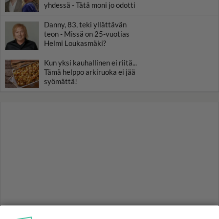
yhdessä - Tätä moni jo odotti
Danny, 83, teki yllättävän
teon - Missä on 25-vuotias
Helmi Loukasmäki?
Kun yksi kauhallinen ei riitä...
Tämä helppo arkiruoka ei jää
syömättä!