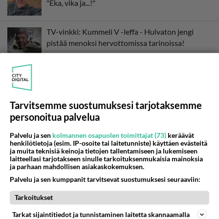
"Eka, vika ja...!"
TV-vinkki: Kummeli V -leffa - Hulvaton jengi
pistää menoksi hervottomissa tarinoissa!
Tarvitsemme suostumuksesi tarjotaksemme
personoitua palvelua
Palvelu ja sen
kolmannen osapuolen toimittajat (73)
keräävät
henkilötietoja (esim. IP-osoite tai laitetunniste) käyttäen evästeitä
ja muita teknisiä keinoja tietojen tallentamiseen ja lukemiseen
laitteellasi tarjotakseen sinulle tarkoituksenmukaisia mainoksia
ja parhaan mahdollisen asiakaskokemuksen.
Palvelu ja sen kumppanit tarvitsevat suostumuksesi seuraaviin:
Tarkoitukset
Tarkat sijaintitiedot ja tunnistaminen laitetta skannaamalla