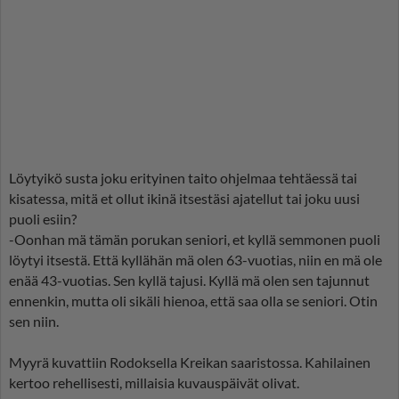
Löytyikö susta joku erityinen taito ohjelmaa tehtäessä tai
kisatessa, mitä et ollut ikinä itsestäsi ajatellut tai joku uusi
puoli esiin?
-Oonhan mä tämän porukan seniori, et kyllä semmonen puoli
löytyi itsestä. Että kyllähän mä olen 63-vuotias, niin en mä ole
enää 43-vuotias. Sen kyllä tajusi. Kyllä mä olen sen tajunnut
ennenkin, mutta oli sikäli hienoa, että saa olla se seniori. Otin
sen niin.
Myyrä kuvattiin Rodoksella Kreikan saaristossa. Kahilainen
kertoo rehellisesti, millaisia kuvauspäivät olivat.