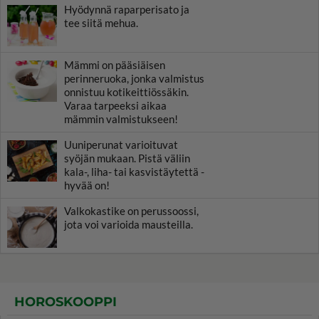
Hyödynnä raparperisato ja
tee siitä mehua.
Mämmi on pääsiäisen
perinneruoka, jonka valmistus
onnistuu kotikeittiössäkin.
Varaa tarpeeksi aikaa
mämmin valmistukseen!
Uuniperunat varioituvat
syöjän mukaan. Pistä väliin
kala-, liha- tai kasvistäytettä -
hyvää on!
Valkokastike on perussoossi,
jota voi varioida mausteilla.
HOROSKOOPPI