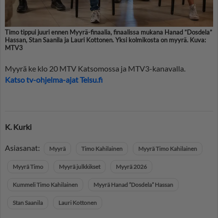
Timo tippui juuri ennen Myyrä-finaalia, finaalissa mukana Hanad ”Dosdela”
Hassan, Stan Saanila ja Lauri Kottonen. Yksi kolmikosta on myyrä. Kuva:
MTV3
Myyrä ke klo 20 MTV Katsomossa ja MTV3-kanavalla.
Katso tv-ohjelma-ajat Telsu.fi
K. Kurki
Asiasanat:
Myyrä
Timo Kahilainen
Myyrä Timo Kahilainen
Myyrä Timo
Myyrä julkkikset
Myyrä 2026
Kummeli Timo Kahilainen
Myyrä Hanad ”Dosdela” Hassan
Stan Saanila
Lauri Kottonen