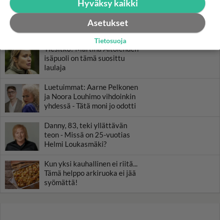
Hyväksy kaikki
Muistatko? Kädestä suuhun
elävä Satu sai jättimäisen
rahasalkun Henry-
Asetukset
miljonääriltä
Tietosuoja
Tiesitkö? Martina Aitolehden
isäpuoli on tämä suosittu
laulaja
Luetuimmat: Aarne Pelkonen
ja Noora Louhimo vihdoinkin
yhdessä - Tätä moni jo odotti
Danny, 83, teki yllättävän
teon - Missä on 25-vuotias
Helmi Loukasmäki?
Kun yksi kauhallinen ei riitä...
Tämä helppo arkiruoka ei jää
syömättä!