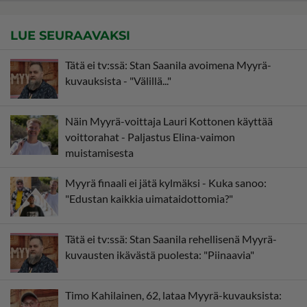
LUE SEURAAVAKSI
Tätä ei tv:ssä: Stan Saanila avoimena Myyrä-
kuvauksista - "Välillä..."
Näin Myyrä-voittaja Lauri Kottonen käyttää
voittorahat - Paljastus Elina-vaimon
muistamisesta
Myyrä finaali ei jätä kylmäksi - Kuka sanoo:
"Edustan kaikkia uimataidottomia?"
Tätä ei tv:ssä: Stan Saanila rehellisenä Myyrä-
kuvausten ikävästä puolesta: "Piinaavia"
Timo Kahilainen, 62, lataa Myyrä-kuvauksista: