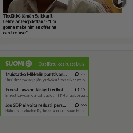
Tiedätkö tämän Salkkarit-
Lehtelän lempileffan? - "I'm
gonna make him an offer he
can't refuse."