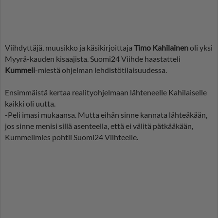
Viihdyttäjä, muusikko ja käsikirjoittaja
Timo Kahilainen
oli yksi
Myyrä-kauden kisaajista. Suomi24 Viihde haastatteli
Kummeli
-miestä ohjelman lehdistötilaisuudessa.
Ensimmäistä kertaa realityohjelmaan lähteneelle Kahilaiselle
kaikki oli uutta.
-Peli imasi mukaansa. Mutta eihän sinne kannata lähteäkään,
jos sinne menisi sillä asenteella, että ei välitä pätkääkään,
Kummelimies pohtii Suomi24 Viihteelle.