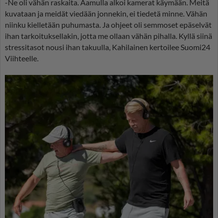
-Ne oli vähän raskaita. Aamulla alkoi kamerat käymään. Meitä
kuvataan ja meidät viedään jonnekin, ei tiedetä minne. Vähän
niinku kielletään puhumasta. Ja ohjeet oli semmoset epäselvät
ihan tarkoituksellakin, jotta me ollaan vähän pihalla. Kyllä siinä
stressitasot nousi ihan takuulla, Kahilainen kertoilee Suomi24
Viihteelle.