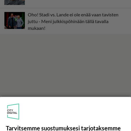
Oho! Stadi vs. Lande ei ole enää vaan tavisten
juttu - Meni julkkispöhinään tällä tavalla
mukaan!
Tarvitsemme suostumuksesi tarjotaksemme