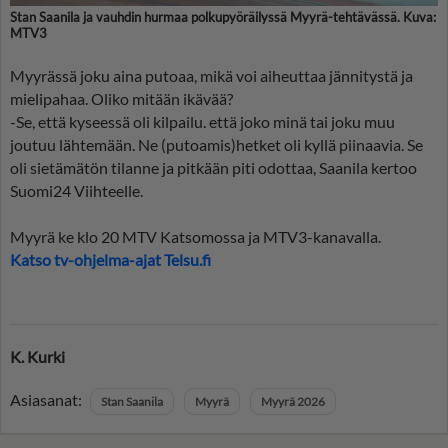
Stan Saanila ja vauhdin hurmaa polkupyöräilyssä Myyrä-tehtävässä. Kuva:
MTV3
Myyrässä joku aina putoaa, mikä voi aiheuttaa jännitystä ja
mielipahaa. Oliko mitään ikävää?
-Se, että kyseessä oli kilpailu. että joko minä tai joku muu
joutuu lähtemään. Ne (putoamis)hetket oli kyllä piinaavia. Se
oli sietämätön tilanne ja pitkään piti odottaa, Saanila kertoo
Suomi24 Viihteelle.
Myyrä ke klo 20 MTV Katsomossa ja MTV3-kanavalla.
Katso tv-ohjelma-ajat Telsu.fi
K. Kurki
Asiasanat:
Stan Saanila
Myyrä
Myyrä 2026