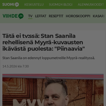
KESKUSTELU
SUOMI24 BLOGI
ALENNUSKOODIT
Suomi24 Viihde
TV
LEFFAT
RESEPTIT
HOROSKOOPPI
KASARI
Tätä ei tv:ssä: Stan Saanila
rehellisenä Myyrä-kuvausten
ikävästä puolesta: "Piinaavia"
Stan Saanila on edennyt loppumetreille Myyrä-realityssä.
14.5.2026 klo 7:30