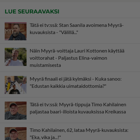
LUE SEURAAVAKSI
Tätä ei tv:ssä: Stan Saanila avoimena Myyrä-
kuvauksista - "Välillä..."
Näin Myyrä-voittaja Lauri Kottonen käyttää
voittorahat - Paljastus Elina-vaimon
muistamisesta
Myyrä finaali ei jätä kylmäksi - Kuka sanoo:
"Edustan kaikkia uimataidottomia?"
Tätä ei tv:ssä: Myyrä-tippuja Timo Kahilainen
paljastaa baari-illoista kuvauksissa Kreikassa
Timo Kahilainen, 62, lataa Myyrä-kuvauksista:
"Eka, vika ja...!"