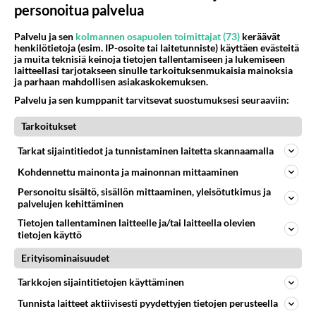
personoitua palvelua
LUETUIMMAT
Palvelu ja sen
kolmannen osapuolen toimittajat (73)
keräävät
henkilötietoja (esim. IP-osoite tai laitetunniste) käyttäen evästeitä
Muistatko? Kädestä suuhun
ja muita teknisiä keinoja tietojen tallentamiseen ja lukemiseen
elävä Satu sai jättimäisen
laitteellasi tarjotakseen sinulle tarkoituksenmukaisia mainoksia
rahasalkun Henry-
ja parhaan mahdollisen asiakaskokemuksen.
miljonääriltä
Palvelu ja sen kumppanit tarvitsevat suostumuksesi seuraaviin:
Tiesitkö? Martina Aitolehden
Tarkoitukset
isäpuoli on tämä suosittu
laulaja
Tarkat sijaintitiedot ja tunnistaminen laitetta skannaamalla
Luetuimmat: Aarne Pelkonen
Kohdennettu mainonta ja mainonnan mittaaminen
ja Noora Louhimo vihdoinkin
Personoitu sisältö, sisällön mittaaminen, yleisötutkimus ja
yhdessä - Tätä moni jo odotti
palvelujen kehittäminen
Tietojen tallentaminen laitteelle ja/tai laitteella olevien
Danny, 83, teki yllättävän
tietojen käyttö
teon - Missä on 25-vuotias
Helmi Loukasmäki?
Erityisominaisuudet
Kun yksi kauhallinen ei riitä...
Tarkkojen sijaintitietojen käyttäminen
Tämä helppo arkiruoka ei jää
Tunnista laitteet aktiivisesti pyydettyjen tietojen perusteella
syömättä!