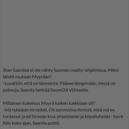
Stan Saanilaa ei ole nähty Suomen reality-ohjelmissa. Miksi
lähdit mukaan Myyrään?
-Luvattiin, että on lämmintä. Pääsee lämpimään, missä on
palmuja, Saanila heittää Suomi24 Viihteelle.
Millainen kokemus Myyrä kaiken kaikkiaan oli?
-Mä tykkäsin hirveästi. Oli semmoisia ihmisiä, mitä mä en
tuntenut ja oli hirveän kiva yhteishenki ja kilpailuhenki - hyvä
fiilis koko ajan, Saanila pohtii.