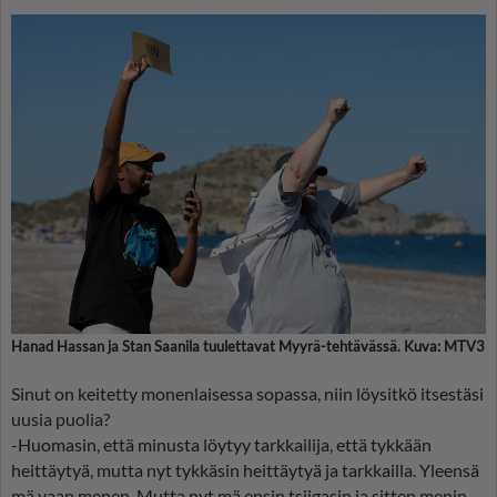
Hanad Hassan ja Stan Saanila tuulettavat Myyrä-tehtävässä. Kuva: MTV3
Sinut on keitetty monenlaisessa sopassa, niin löysitkö itsestäsi
uusia puolia?
-Huomasin, että minusta löytyy tarkkailija, että tykkään
heittäytyä, mutta nyt tykkäsin heittäytyä ja tarkkailla. Yleensä
mä vaan menen. Mutta nyt mä ensin tsiigasin ja sitten menin.