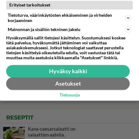
Erityiset tarkoitukset
Tietoturva, väärinkäytösten ehkäiseminen ja virheiden
korjaaminen
Mainonnan ja sisällön tekninen jakelu
Hyväksymällä sallit tietojesi käsittelyn. Suostumuksesi koskee
tätä palvelua, hyväksymättä jättäminen voi vaikuttaa
asiakaskokemukseesi. Jotkut teknologiat saattavat perustella
tietojen käsittelyä oikeutetulla edulla, voit vastustaa tätä tai
muuttaa muita asetuksia klikkaamalla "Asetukset" linkkiä.
Hyväksy kaikki
Asetukset
Tietosuoja
RESEPTIT
Kana-caesarsalaatti on
salaattien aatelia.