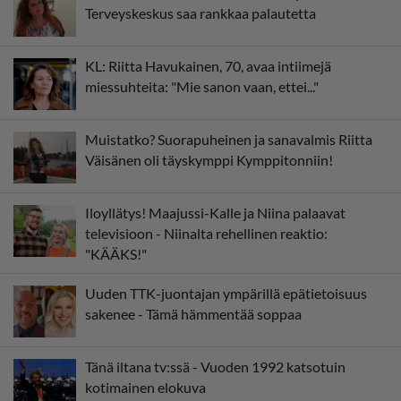
Terveyskeskus saa rankkaa palautetta
KL: Riitta Havukainen, 70, avaa intiimejä
miessuhteita: "Mie sanon vaan, ettei..."
Muistatko? Suorapuheinen ja sanavalmis Riitta
Väisänen oli täyskymppi Kymppitonniin!
Iloyllätys! Maajussi-Kalle ja Niina palaavat
televisioon - Niinalta rehellinen reaktio:
"KÄÄKS!"
Uuden TTK-juontajan ympärillä epätietoisuus
sakenee - Tämä hämmentää soppaa
Tänä iltana tv:ssä - Vuoden 1992 katsotuin
kotimainen elokuva