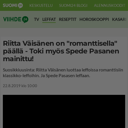
KESKUSTELU
SUOMI24 BLOGI
ALENNUSKOODIT
Suomi24 Viihde
TV
LEFFAT
RESEPTIT
HOROSKOOPPI
KASARI
Riitta Väisänen on "romanttisella"
päällä - Toki myös Spede Pasanen
mainittu!
Suosikkiuusinta: Riitta Väisänen luottaa leffoissa romanttisiin
klassikko-leffoihin. Ja Spede Pasasen leffaan.
22.8.2019 klo 10:00