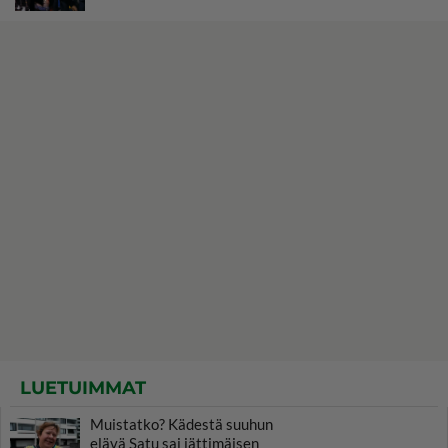
LUETUIMMAT
Muistatko? Kädestä suuhun
elävä Satu sai jättimäisen