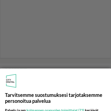
RESEPTIT
Itsetehty vaniljakastike ei ole
hassumpi soossi.
Tarvitsemme suostumuksesi tarjotaksemme
Toscakakku maistuu monena
personoitua palvelua
päivänä, sillä se säilyy
mehevänä jääkaapissa.
Palvelu ja sen
kolmannen osapuolen toimittajat (73)
keräävät