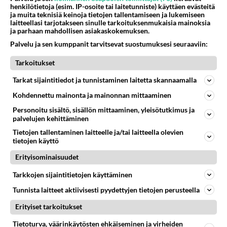
henkilötietoja (esim. IP-osoite tai laitetunniste) käyttäen evästeitä
Kasvislasagne tarvitsee
ja muita teknisiä keinoja tietojen tallentamiseen ja lukemiseen
laitteellasi tarjotakseen sinulle tarkoituksenmukaisia mainoksia
varoituskyltin: "Maistuu myös
ja parhaan mahdollisen asiakaskokemuksen.
lihasyöjille!
Palvelu ja sen kumppanit tarvitsevat suostumuksesi seuraaviin:
Lihapullakastike on yksi
suomalaisten rakastamista
Tarkoitukset
kotiruoista.
Tarkat sijaintitiedot ja tunnistaminen laitetta skannaamalla
Avokadopasta on kokeilun
Kohdennettu mainonta ja mainonnan mittaaminen
arvoinen tuttavuus. Onnistuu
Personoitu sisältö, sisällön mittaaminen, yleisötutkimus ja
vasta-alkajaltakin!
palvelujen kehittäminen
Tietojen tallentaminen laitteelle ja/tai laitteella olevien
tietojen käyttö
HOROSKOOPPI
Erityisominaisuudet
Tarkkojen sijaintitietojen käyttäminen
6.8.2026
Tunnista laitteet aktiivisesti pyydettyjen tietojen perusteella
Erityiset tarkoitukset
Tietoturva, väärinkäytösten ehkäiseminen ja virheiden