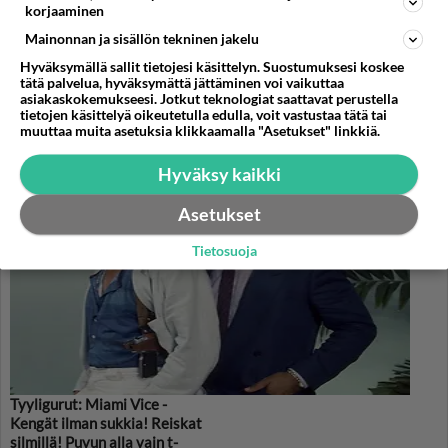
korjaaminen
Mainonnan ja sisällön tekninen jakelu
Valitse oma tähtimerkkisi ja lue päivän horoskooppi!
Hyväksymällä sallit tietojesi käsittelyn. Suostumuksesi koskee
tätä palvelua, hyväksymättä jättäminen voi vaikuttaa
asiakaskokemukseesi. Jotkut teknologiat saattavat perustella
KASARI
tietojen käsittelyä oikeutetulla edulla, voit vastustaa tätä tai
muuttaa muita asetuksia klikkaamalla "Asetukset" linkkiä.
Hyväksy kaikki
Asetukset
Tietosuoja
Tyyligurut: Miami Vice -
Kengät ilman sukkia! Reiskat
silmillä! Puvun alla vain t-