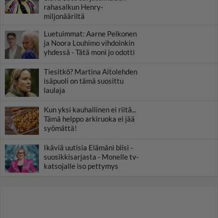
rahasalkun Henry-
miljonääriltä
Luetuimmat: Aarne Pelkonen
ja Noora Louhimo vihdoinkin
yhdessä - Tätä moni jo odotti
Tiesitkö? Martina Aitolehden
isäpuoli on tämä suosittu
laulaja
Kun yksi kauhallinen ei riitä...
Tämä helppo arkiruoka ei jää
syömättä!
Ikäviä uutisia Elämäni biisi -
suosikkisarjasta - Monelle tv-
katsojalle iso pettymys