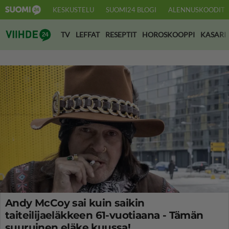
KESKUSTELU
SUOMI24 BLOGI
ALENNUSKOODIT
Suomi24 Viihde
TV
LEFFAT
RESEPTIT
HOROSKOOPPI
KASARI
Andy McCoy sai kuin saikin
taiteilijaeläkkeen 61-vuotiaana - Tämän
suuruinen eläke kuussa!