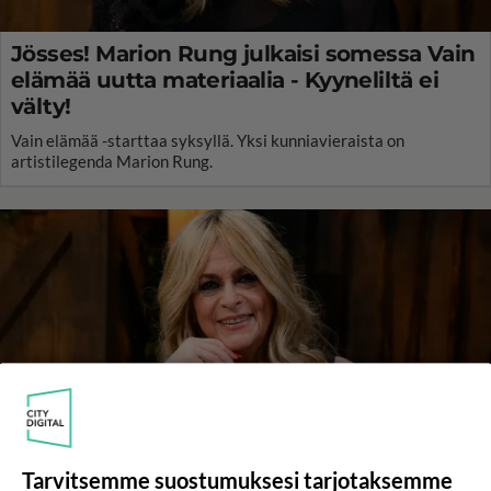
Jösses! Marion Rung julkaisi somessa Vain
elämää uutta materiaalia - Kyyneliltä ei
välty!
Vain elämää -starttaa syksyllä. Yksi kunniavieraista on
artistilegenda Marion Rung.
Tarvitsemme suostumuksesi tarjotaksemme