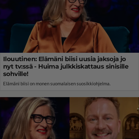
Ilouutinen: Elämäni biisi uusia jaksoja jo
nyt tv:ssä - Huima julkkiskattaus sinisille
sohville!
Elämäni biisi on monen suomalaisen suosikkiohjelma.