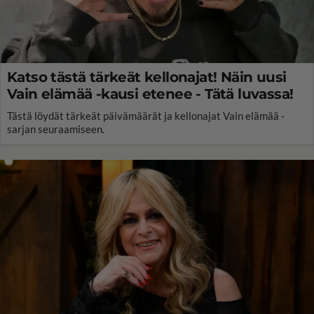
Katso tästä tärkeät kellonajat! Näin uusi
Vain elämää -kausi etenee - Tätä luvassa!
Tästä löydät tärkeät päivämäärät ja kellonajat Vain elämää -
sarjan seuraamiseen.