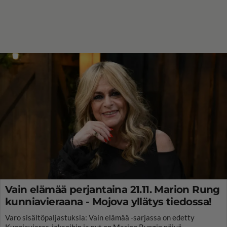
Vain elämää perjantaina 21.11. Marion Rung
kunniavieraana - Mojova yllätys tiedossa!
Varo sisältöpaljastuksia: Vain elämää -sarjassa on edetty
Kunniavieras-jaksoihin ja nyt on Marion Rungin päivä.