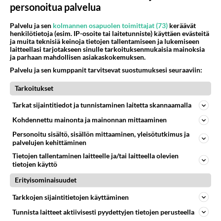
Artistilegenda Marion Rung paljasti
personoitua palvelua
somessa Vain elämää -päivästään:
Palvelu ja sen
kolmannen osapuolen toimittajat (73)
keräävät
"Vihdoin voin..."
henkilötietoja (esim. IP-osoite tai laitetunniste) käyttäen evästeitä
ja muita teknisiä keinoja tietojen tallentamiseen ja lukemiseen
Vain elämää -starttaa syksyllä. Mukana tällä kaudella on myös
laitteellasi tarjotakseen sinulle tarkoituksenmukaisia mainoksia
kunniavieraita ja yksi heistä on Marion Rung.
ja parhaan mahdollisen asiakaskokemuksen.
Palvelu ja sen kumppanit tarvitsevat suostumuksesi seuraaviin:
Tarkoitukset
Tarkat sijaintitiedot ja tunnistaminen laitetta skannaamalla
Kohdennettu mainonta ja mainonnan mittaaminen
Personoitu sisältö, sisällön mittaaminen, yleisötutkimus ja
palvelujen kehittäminen
Tietojen tallentaminen laitteelle ja/tai laitteella olevien
tietojen käyttö
Erityisominaisuudet
Tarkkojen sijaintitietojen käyttäminen
Tunnista laitteet aktiivisesti pyydettyjen tietojen perusteella