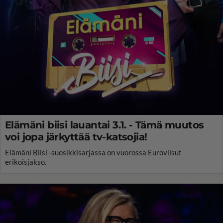
Elämäni biisi lauantai 3.1. - Tämä muutos
voi jopa järkyttää tv-katsojia!
Elämäni Biisi -suosikkisarjassa on vuorossa Euroviisut
erikoisjakso.