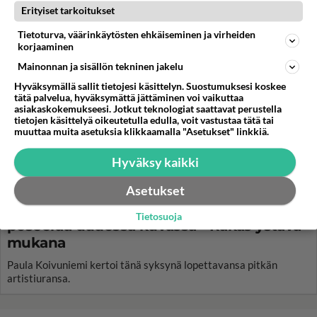
Erityiset tarkoitukset
Tietoturva, väärinkäytösten ehkäiseminen ja virheiden
korjaaminen
Mainonnan ja sisällön tekninen jakelu
Hyväksymällä sallit tietojesi käsittelyn. Suostumuksesi koskee
tätä palvelua, hyväksymättä jättäminen voi vaikuttaa
asiakaskokemukseesi. Jotkut teknologiat saattavat perustella
tietojen käsittelyä oikeutetulla edulla, voit vastustaa tätä tai
muuttaa muita asetuksia klikkaamalla "Asetukset" linkkiä.
Hyväksy kaikki
Asetukset
Harvinaista herkkua: Paula Koivuniemi, 75,
Tietosuoja
poseeraa uudessa kuvassa - Rakas ystävä
mukana
Paula Koivuniemi kertoi tänä syksynä lopettavansa pitkän
artistiuransa.