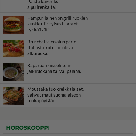
Paista kaveriksi
sipulirenkaita!
Hampurilainen on grilliruokien
kunkku. Erityisesti lapset
tykkäävät!
Bruschetta on alun perin
Italiasta kotoisin oleva
alkuruoka.
Raparperikiisseli toimii
jälkiruokana tai välipalana.
Moussaka tuo kreikkalaiset,
vahvat maut suomalaiseen
ruokapöytään.
HOROSKOOPPI