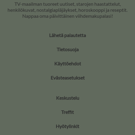
TV-maailman tuoreet uutiset, starojen haastattelut,
henkilökuvat, nostalgiapläjäykset, horoskooppi ja reseptit.
Nappaa oma päivittäinen viihdemakupalasi!
Lähetä palautetta
Tietosuoja
Käyttöehdot
Evästeasetukset
Keskustelu
Treffit
Hyötylinkit