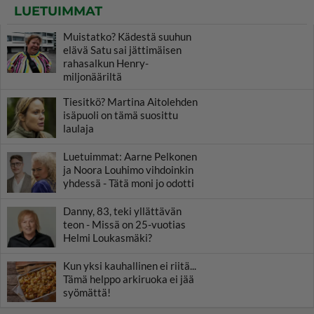
LUETUIMMAT
Muistatko? Kädestä suuhun
elävä Satu sai jättimäisen
rahasalkun Henry-
miljonääriltä
Tiesitkö? Martina Aitolehden
isäpuoli on tämä suosittu
laulaja
Luetuimmat: Aarne Pelkonen
ja Noora Louhimo vihdoinkin
yhdessä - Tätä moni jo odotti
Danny, 83, teki yllättävän
teon - Missä on 25-vuotias
Helmi Loukasmäki?
Kun yksi kauhallinen ei riitä...
Tämä helppo arkiruoka ei jää
syömättä!