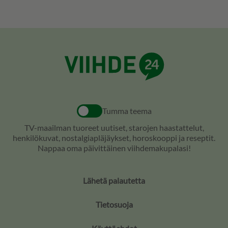
Tumma teema
TV-maailman tuoreet uutiset, starojen haastattelut,
henkilökuvat, nostalgiapläjäykset, horoskooppi ja reseptit.
Nappaa oma päivittäinen viihdemakupalasi!
Lähetä palautetta
Tietosuoja