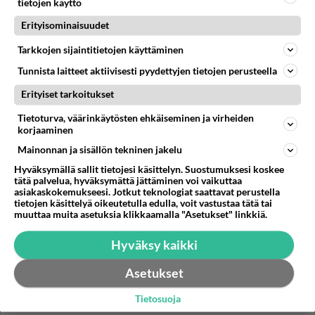
tietojen käyttö
Erityisominaisuudet
Joululimpussa maistuvat
fenkoli, pomeranssi ja anis.
Tarkkojen sijaintitietojen käyttäminen
Tunnista laitteet aktiivisesti pyydettyjen tietojen perusteella
Kantarellikastike on
Erityiset tarkoitukset
loppukesän upea
sesonkiherkku, jonka teet
Tietoturva, väärinkäytösten ehkäiseminen ja virheiden
myös pakastesienistä.
korjaaminen
Mainonnan ja sisällön tekninen jakelu
Hyväksymällä sallit tietojesi käsittelyn. Suostumuksesi koskee
tätä palvelua, hyväksymättä jättäminen voi vaikuttaa
HOROSKOOPPI
asiakaskokemukseesi. Jotkut teknologiat saattavat perustella
tietojen käsittelyä oikeutetulla edulla, voit vastustaa tätä tai
muuttaa muita asetuksia klikkaamalla "Asetukset" linkkiä.
8.8.2026
Hyväksy kaikki
Asetukset
Tietosuoja