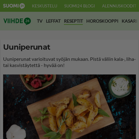
KESKUSTELU
SUOMI24 BLOGI
ALENNUSKOODIT
Suomi24 Viihde
TV
LEFFAT
RESEPTIT
HOROSKOOPPI
KASARI
Uuniperunat
Uuniperunat varioituvat syöjän mukaan. Pistä väliin kala-, liha-
tai kasvistäytettä - hyvää on!