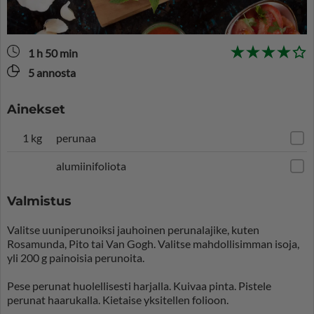
1 h 50 min
5 annosta
Ainekset
1 kg
perunaa
alumiinifoliota
Valmistus
Valitse uuniperunoiksi jauhoinen perunalajike, kuten
Rosamunda, Pito tai Van Gogh. Valitse mahdollisimman isoja,
yli 200 g painoisia perunoita.
Pese perunat huolellisesti harjalla. Kuivaa pinta. Pistele
perunat haarukalla. Kietaise yksitellen folioon.