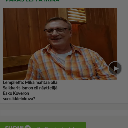
Lempileffa: Mikä mahtaa olla
Salkkarit-Ismon eli näyttelijä
Esko Koveron
suosikkielokuva?