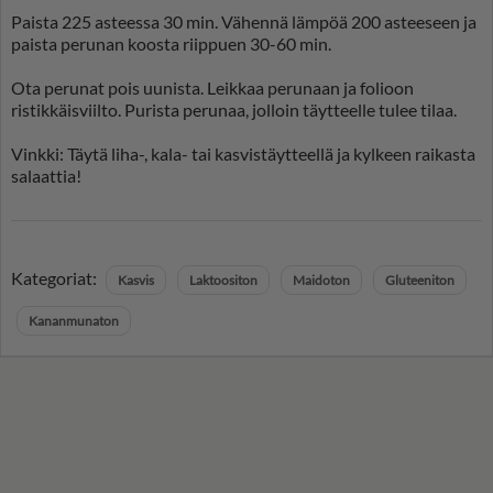
Paista 225 asteessa 30 min. Vähennä lämpöä 200 asteeseen ja
paista perunan koosta riippuen 30-60 min.
Ota perunat pois uunista. Leikkaa perunaan ja folioon
ristikkäisviilto. Purista perunaa, jolloin täytteelle tulee tilaa.
Vinkki: Täytä liha-, kala- tai kasvistäytteellä ja kylkeen raikasta
salaattia!
Kategoriat:
Kasvis
Laktoositon
Maidoton
Gluteeniton
Kananmunaton