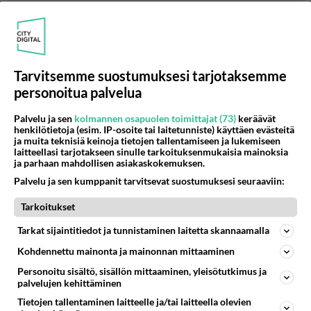
Tarvitsemme suostumuksesi tarjotaksemme
personoitua palvelua
Palvelu ja sen
kolmannen osapuolen toimittajat (73)
keräävät
henkilötietoja (esim. IP-osoite tai laitetunniste) käyttäen evästeitä
ja muita teknisiä keinoja tietojen tallentamiseen ja lukemiseen
laitteellasi tarjotakseen sinulle tarkoituksenmukaisia mainoksia
RESEPTIT
ja parhaan mahdollisen asiakaskokemuksen.
Kikhernepihvit on vaivaton
Palvelu ja sen kumppanit tarvitsevat suostumuksesi seuraaviin:
ratkaisu arjen ruokapöytään.
Tarkoitukset
Tarkat sijaintitiedot ja tunnistaminen laitetta skannaamalla
Nakkikeitto on arjen
pelastajakeitto.
Kohdennettu mainonta ja mainonnan mittaaminen
Personoitu sisältö, sisällön mittaaminen, yleisötutkimus ja
palvelujen kehittäminen
Omenahillo kokoaa syksyn
Tietojen tallentaminen laitteelle ja/tai laitteella olevien
omenasadon.