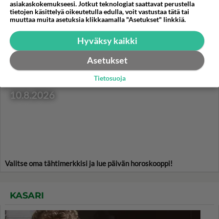
Teeleipä on monen eka
asiakaskokemukseesi. Jotkut teknologiat saattavat perustella
itsetehty leivonnainen.
tietojen käsittelyä oikeutetulla edulla, voit vastustaa tätä tai
muuttaa muita asetuksia klikkaamalla "Asetukset" linkkiä.
Sallittu herkku myös
aikuisille!
Hyväksy kaikki
Asetukset
HOROSKOOPPI
Tietosuoja
10.8.2026
Valitse oma tähtimerkkisi ja lue päivän horoskooppi!
KASARI