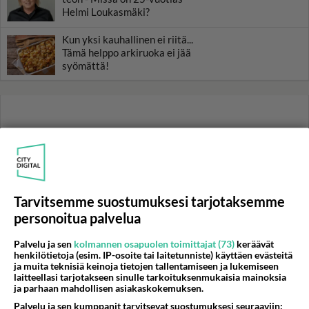
Helmi Loukasmäki?
Kun yksi kauhallinen ei riitä...
Tämä helppo arkiruoka ei jää
syömättä!
Tarvitsemme suostumuksesi tarjotaksemme
personoitua palvelua
Palvelu ja sen
kolmannen osapuolen toimittajat (73)
keräävät
henkilötietoja (esim. IP-osoite tai laitetunniste) käyttäen evästeitä
ja muita teknisiä keinoja tietojen tallentamiseen ja lukemiseen
laitteellasi tarjotakseen sinulle tarkoituksenmukaisia mainoksia
ja parhaan mahdollisen asiakaskokemuksen.
Palvelu ja sen kumppanit tarvitsevat suostumuksesi seuraaviin: