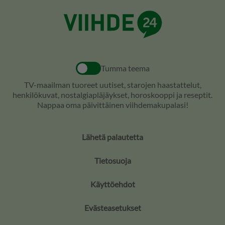
Tumma teema
TV-maailman tuoreet uutiset, starojen haastattelut,
henkilökuvat, nostalgiapläjäykset, horoskooppi ja reseptit.
Nappaa oma päivittäinen viihdemakupalasi!
Lähetä palautetta
Tietosuoja
Käyttöehdot
Evästeasetukset