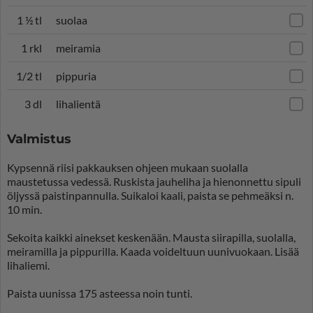
1 ½ tl
suolaa
1 rkl
meiramia
1/2 tl
pippuria
3 dl
lihalientä
Valmistus
Kypsennä riisi pakkauksen ohjeen mukaan suolalla
maustetussa vedessä. Ruskista jauheliha ja hienonnettu sipuli
öljyssä paistinpannulla. Suikaloi kaali, paista se pehmeäksi n.
10 min.
Sekoita kaikki ainekset keskenään. Mausta siirapilla, suolalla,
meiramilla ja pippurilla. Kaada voideltuun uunivuokaan. Lisää
lihaliemi.
Paista uunissa 175 asteessa noin tunti.