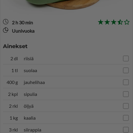
2 h 30 min
Uunivuoka
Ainekset
2 dl
riisiä
1 tl
suolaa
400 g
jauhelihaa
2 kpl
sipulia
2 rkl
öljyä
1 kg
kaalia
3 rkl
siirappia