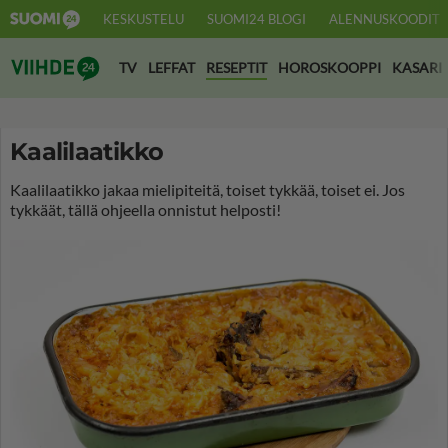
KESKUSTELU
SUOMI24 BLOGI
ALENNUSKOODIT
Suomi24 Viihde
TV
LEFFAT
RESEPTIT
HOROSKOOPPI
KASARI
Kaalilaatikko
Kaalilaatikko jakaa mielipiteitä, toiset tykkää, toiset ei. Jos
tykkäät, tällä ohjeella onnistut helposti!