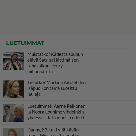
LUETUIMMAT
Muistatko? Kädestä suuhun
elävä Satu sai jättimäisen
rahasalkun Henry-
miljonääriltä
Tiesitkö? Martina Aitolehden
isäpuoli on tämä suosittu
laulaja
Luetuimmat: Aarne Pelkonen
ja Noora Louhimo vihdoinkin
yhdessä - Tätä moni jo odotti
Danny, 83, teki yllättävän
teon - Missä on 25-vuotias