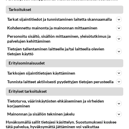
Tarkoitukset
RESEPTIT
Tarkat sijaintitiedot ja tunnistaminen laitetta skannaamalla
Soijapohjainen teriyaki-
kastike sopii hyvin kalan ja
Kohdennettu mainonta ja mainonnan mittaaminen
kanan marinadiksi.
Personoitu sisältö, sisällön mittaaminen, yleisötutkimus ja
palvelujen kehittäminen
Makaronilaatikko on aina
listojen kärjessä suomalaisten
Tietojen tallentaminen laitteelle ja/tai laitteella olevien
tietojen käyttö
suosikkiruoista. Tällä helpolla
ohjeella onnistuu vasta-
Erityisominaisuudet
alkajakin!
Tarkkojen sijaintitietojen käyttäminen
Espanjasta lähtöisin olevat
churrot maistuvat
Tunnista laitteet aktiivisesti pyydettyjen tietojen perusteella
sellaisenaan tai
Erityiset tarkoitukset
suklaakastikkeeseen
dipattuina.
Tietoturva, väärinkäytösten ehkäiseminen ja virheiden
korjaaminen
Täytetyt paprikat on helppo
arkiruoka.
Mainonnan ja sisällön tekninen jakelu
Hyväksymällä sallit tietojesi käsittelyn. Suostumuksesi koskee
tätä palvelua, hyväksymättä jättäminen voi vaikuttaa