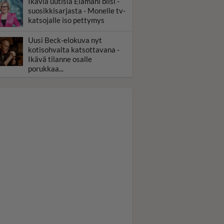
Ikäviä uutisia Elämäni biisi -
suosikkisarjasta - Monelle tv-
katsojalle iso pettymys
Uusi Beck-elokuva nyt
kotisohvalta katsottavana -
Ikävä tilanne osalle
porukkaa...