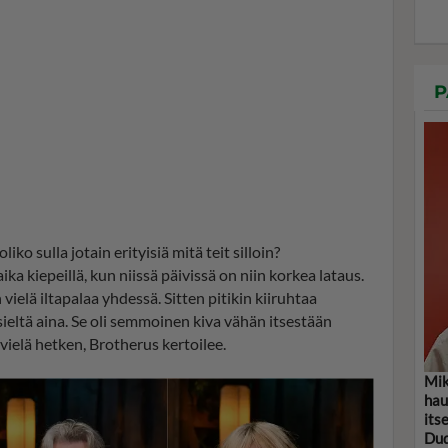
P
ko sulla jotain erityisiä mitä teit silloin?
ka kiepeillä, kun niissä päivissä on niin korkea lataus.
ielä iltapalaa yhdessä. Sitten pitikin kiiruhtaa
eltä aina. Se oli semmoinen kiva vähän itsestään
 vielä hetken, Brotherus kertoilee.
Mik
hau
its
Dud