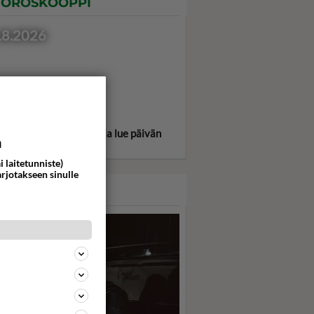
OROSKOOPPI
.8.2026
itse oma tähtimerkkisi ja lue päivän
a
oskooppi!
i laitetunniste)
arjotakseen sinulle
ASARI