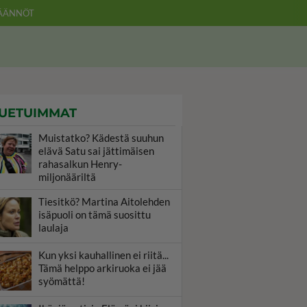
ÄÄNNÖT
UETUIMMAT
Muistatko? Kädestä suuhun
elävä Satu sai jättimäisen
rahasalkun Henry-
miljonääriltä
Tiesitkö? Martina Aitolehden
isäpuoli on tämä suosittu
laulaja
Kun yksi kauhallinen ei riitä...
Tämä helppo arkiruoka ei jää
syömättä!