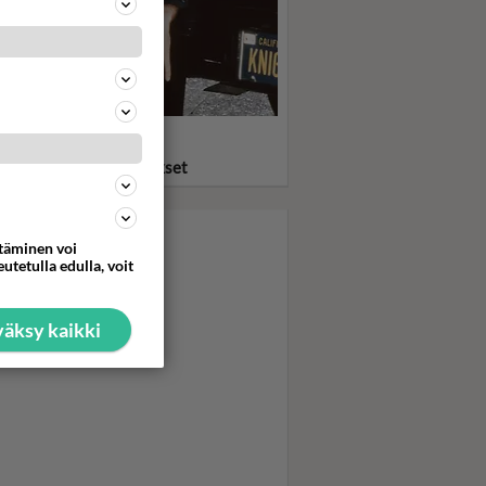
statko? Ritari Ässä ja
eauto KITT pelastivat
asta ja löylyttivät pahikset
ttäminen voi
utetulla edulla, voit
äksy kaikki