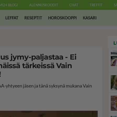
MI24 BLOGI
ALENNUSKOODIT
CHAT
TREFFIT
S
LEFFAT
RESEPTIT
HOROSKOOPPI
KASARI
L
s jymy-paljastaa - Ei
issä tärkeissä Vain
!
-yhtyeen jäsen ja tänä syksynä mukana Vain