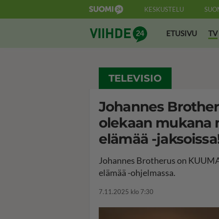
KESKUSTELU
SUO
Suomi24 Viihde
ETUSIVU
TV
TELEVISIO
Johannes Brotheru
olekaan mukana nä
elämää -jaksoissa
Johannes Brotherus on KUUMAA
elämää -ohjelmassa.
7.11.2025 klo 7:30