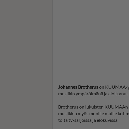
Johannes Brotherus
on KUUMAA-yhty
musiikin ympäröimänä ja aloittanut 
Brotherus on lukuisten KUUMAAn hitt
musiikkia myös monille muille kotima
töitä tv-sarjoissa ja elokuvissa.