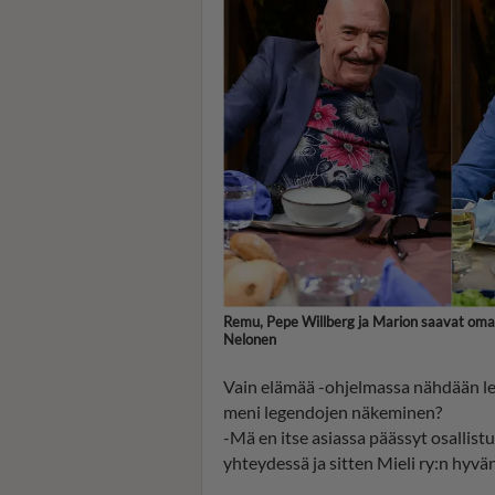
Remu, Pepe Willberg ja Marion saavat omat
Nelonen
Vain elämää -ohjelmassa nähdään l
meni legendojen näkeminen?
-Mä en itse asiassa päässyt osallist
yhteydessä ja sitten Mieli ry:n hyvä