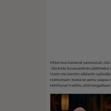
Miten kun kamerat sammuivat, niin oli
-Siinä käy kuvauspäivän päätteeksi ai
Usein me mentiin olkkariin syömään v
nukkumaan, koska se aamu saapuu si
kehittynyt traditio, että hengaillaan