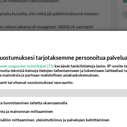
 oli mielestäni vastustamaton.
H
6
nalla kuvailla, niin mikä jäi päällimmäisenä mieleen
viikon aikana oli maaginen. Välillä oli varmasti
arvitse huolehtia mistään.
 niin samaan aikaan olemme siellä sellaisessa
n ohjeita ja syödään hyvää ruokaa ja kuunnellaan ja
tlaatuinen setti tietyllä tapaa. Pari viikkoa mun
Val
uostumuksesi tarjotaksemme personoitua palvelu
a, Brotherus paljastaa.
hor
nen osapuolen toimittajat (73)
keräävät henkilötietoja (esim. IP-osoite ta
 muita teknisiä keinoja tietojen tallentamiseen ja lukemiseen laitteellasi t
a mainoksia ja parhaan mahdollisen asiakaskokemuksen.
K
anit tarvitsevat suostumuksesi seuraaviin:
t ja tunnistaminen laitetta skannaamalla
ta ja mainonnan mittaaminen
sisällön mittaaminen, yleisötutkimus ja palvelujen kehittäminen