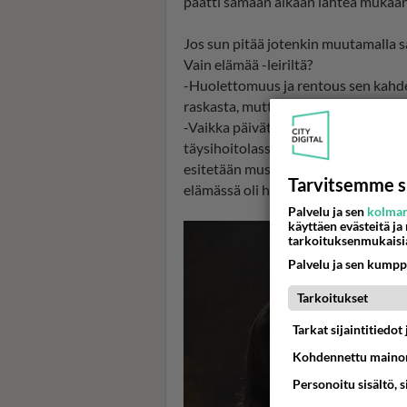
päätti samaan aikaan lähteä mukaan,
Jos sun pitää jotenkin muutamalla sa
Vain elämää -leiriltä?
-Huolettomuus ja rentous sen kahden 
raskasta, mutta toisaalta siellä ei t
-Vaikka päivät ovat ihan tosi pitkiä,
täysihoitolassa, missä vain seurataa
esitetään musiikkia. Se oli ihan ainu
Tarvitsemme s
elämässä oli hirveän huoletonta aika
Palvelu ja sen
kolman
käyttäen evästeitä ja
tarkoituksenmukaisi
Palvelu ja sen kumpp
Tarkoitukset
Tarkat sijaintitiedo
Kohdennettu mainon
Personoitu sisältö, 