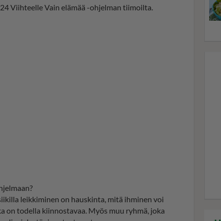
4 Viihteelle Vain elämää -ohjelman tiimoilta.
ohjelmaan?
killa leikkiminen on hauskinta, mitä ihminen voi
aika on todella kiinnostavaa. Myös muu ryhmä, joka