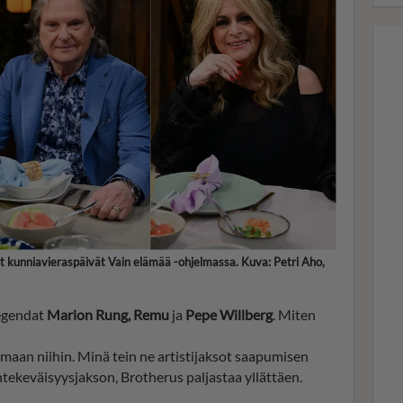
 kunniavieraspäivät Vain elämää -ohjelmassa. Kuva: Petri Aho,
egendat
Marion Rung, Remu
ja
Pepe Willberg
. Miten
umaan niihin. Minä tein ne artistijaksot saapumisen
ntekeväisyysjakson, Brotherus paljastaa yllättäen.