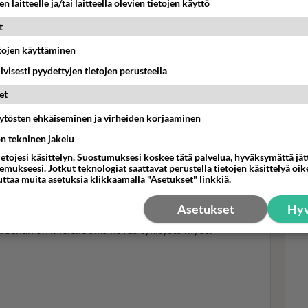
n laitteelle ja/tai laitteella olevien tietojen käyttö
t
etojen käyttäminen
iivisesti pyydettyjen tietojen perusteella
Mui
ihm
et
pul
äytösten ehkäiseminen ja virheiden korjaaminen
ön tekninen jakelu
rijän päivänä kappaleen Autiomaa. Kuva: Petri Aho, Nelonen
ietojesi käsittelyn. Suostumuksesi koskee tätä palvelua, hyväksymättä jä
mukseesi. Jotkut teknologiat saattavat perustella tietojen käsittelyä oike
uttaa muita asetuksia klikkaamalla "Asetukset" linkkiä.
a ja vähän erillisiä. Mutta kello yhdeksältä aamupalalle
Asetukset
Hyv
ön saakka. Ja aika jännittäviä, joka päivään sisältyy
. Sehän on mielelle aika kovaa tykitystä myös.