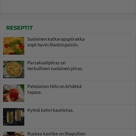
RESEPTIT
Suolainen katkarapupiirakka
sopii hyvin illanistujaisiin.
Parsakaalipiiras on
herkullinen suolainen piiras.
Paholaisen hillo on ärhäkkä
tapaus.
Kylmä kahvi kaunistaa.
Ruskea kastike on lihapullien