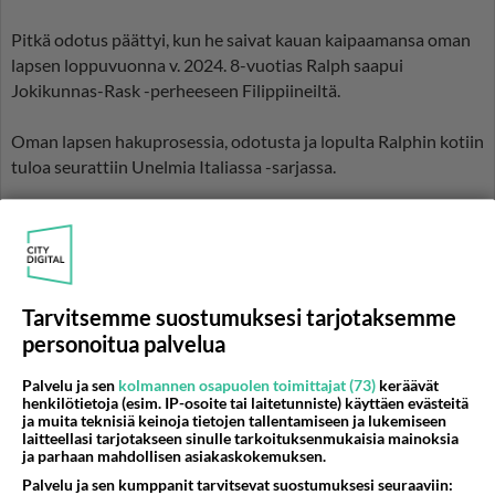
Pitkä odotus päättyi, kun he saivat kauan kaipaamansa oman
lapsen loppuvuonna v. 2024. 8-vuotias Ralph saapui
Jokikunnas-Rask -perheeseen Filippiineiltä.
Oman lapsen hakuprosessia, odotusta ja lopulta Ralphin kotiin
tuloa seurattiin Unelmia Italiassa -sarjassa.
Lue myös:
Luetuimmat: Totuus Ralph-pojan kanssa pitkästä
ajomatkasta Italiaan - Unelmia Italiassa
Unelmia Italiassa MTV Katsomossa ja uusinnat lähtevät
Tarvitsemme suostumuksesi tarjotaksemme
pyörimään MTV3-kanavalla ma 29.06.
personoitua palvelua
Katso tv-ohjelma-ajat Telsu.fi
Palvelu ja sen
kolmannen osapuolen toimittajat (73)
keräävät
henkilötietoja (esim. IP-osoite tai laitetunniste) käyttäen evästeitä
ja muita teknisiä keinoja tietojen tallentamiseen ja lukemiseen
K. Kurki
laitteellasi tarjotakseen sinulle tarkoituksenmukaisia mainoksia
ja parhaan mahdollisen asiakaskokemuksen.
Asiasanat:
Ellen Jokikunnas
Jari Rask
Unelmia Italiassa
Palvelu ja sen kumppanit tarvitsevat suostumuksesi seuraaviin: