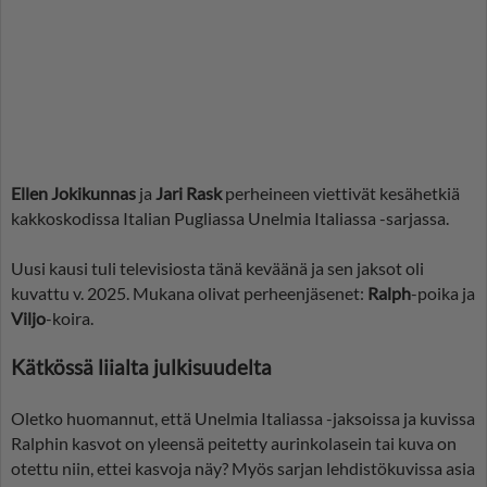
Ellen Jokikunnas
ja
Jari Rask
perheineen viettivät kesähetkiä
kakkoskodissa Italian Pugliassa Unelmia Italiassa -sarjassa.
Uusi kausi tuli televisiosta tänä keväänä ja sen jaksot oli
kuvattu v. 2025. Mukana olivat perheenjäsenet:
Ralph
-poika ja
Viljo
-koira.
Kätkössä liialta julkisuudelta
Oletko huomannut, että Unelmia Italiassa -jaksoissa ja kuvissa
Ralphin kasvot on yleensä peitetty aurinkolasein tai kuva on
otettu niin, ettei kasvoja näy? Myös sarjan lehdistökuvissa asia