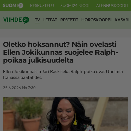
KESKUSTELU
SUOMI24 BLOGI
ALENNUSKOODIT
Suomi24 Viihde
TV
LEFFAT
RESEPTIT
HOROSKOOPPI
KASARI
Oletko hoksannut? Näin ovelasti
Ellen Jokikunnas suojelee Ralph-
poikaa julkisuudelta
Ellen Jokikunnas ja Jari Rask sekä Ralph-poika ovat Unelmia
Italiassa päätähdet.
25.6.2026 klo 7:30