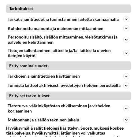
Unelmia Italiassa 3. kausi
Unelmia Italiassa Jari
Tarkoitukset
Unelmia Italiassa Viljo
Ellen Jokikunnas Ralph James
Tarkat sijaintitiedot ja tunnistaminen laitetta skannaamalla
Kohdennettu mainonta ja mainonnan mittaaminen
Unelmia Italiassa Ralph James
Ralph James
Ralph-poika
Personoitu sisältö, sisällön mittaaminen, yleisötutkimus ja
Viljo-koira
Trulli Guarini
palvelujen kehittäminen
Tietojen tallentaminen laitteelle ja/tai laitteella olevien
tietojen käyttö
LUE SEURAAVAKSI
Erityisominaisuudet
Tarkkojen sijaintitietojen käyttäminen
Yllättävä uutinen Unelmia Italia -sarjasta - Tosin
tämä voi tuottaa pettymyksen monelle
Tunnista laitteet aktiivisesti pyydettyjen tietojen perusteella
Erityiset tarkoitukset
Unelmia Italiassa sarjan jatkosta tietoa - Iso
Tietoturva, väärinkäytösten ehkäiseminen ja virheiden
pettymys monelle
korjaaminen
Mainonnan ja sisällön tekninen jakelu
HUOMIO! Unelmia Italiassa -pettymys - Ei tule
Hyväksymällä sallit tietojesi käsittelyn. Suostumuksesi koskee
tätä palvelua, hyväksymättä jättäminen voi vaikuttaa
tuttuun aikaan tv:stä - Katso uusi lähetysaika