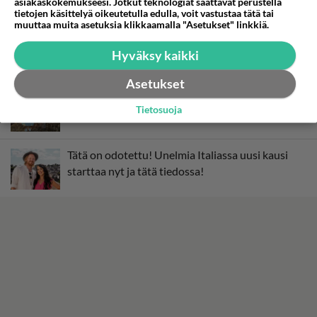
asiakaskokemukseesi. Jotkut teknologiat saattavat perustella
tietojen käsittelyä oikeutetulla edulla, voit vastustaa tätä tai
muuttaa muita asetuksia klikkaamalla "Asetukset" linkkiä.
Ellen Jokikunnas rehellisenä Reino-koiran
poismenosta - Nämä keinot eivät enää riittäneet
Hyväksy kaikki
Asetukset
Ellen Jokikunnas paljastaa kyynelehtien Ralph-
Tietosuoja
pojasta: "Apua..."
Tätä on odotettu! Unelmia Italiassa uusi kausi
starttaa nyt ja tätä tiedossa!