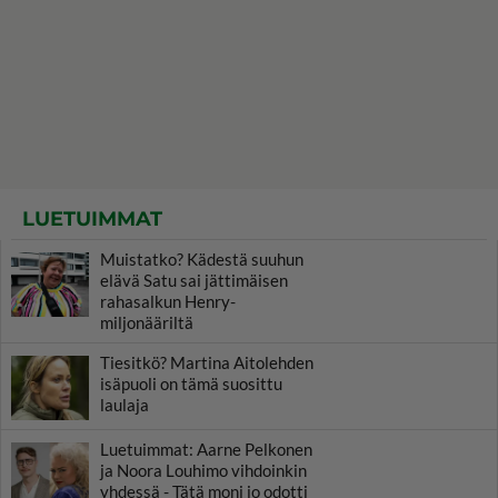
LUETUIMMAT
Muistatko? Kädestä suuhun
elävä Satu sai jättimäisen
rahasalkun Henry-
miljonääriltä
Tiesitkö? Martina Aitolehden
isäpuoli on tämä suosittu
laulaja
Luetuimmat: Aarne Pelkonen
ja Noora Louhimo vihdoinkin
yhdessä - Tätä moni jo odotti