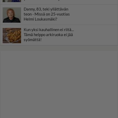
Danny, 83, teki yllättävän
teon - Missä on 25-vuotias
Helmi Loukasmäki?
Kun yksi kauhallinen ei riitä...
Tämä helppo arkiruoka ei jää
syömättä!