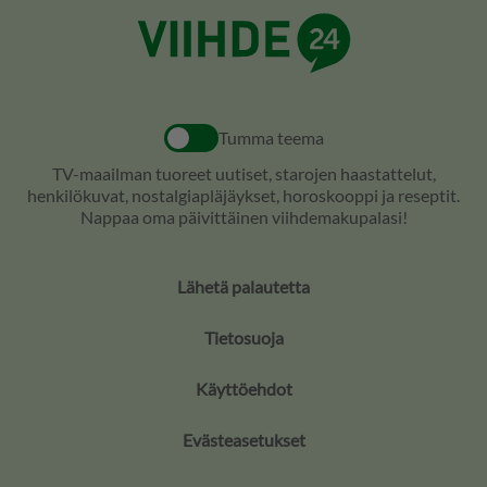
Tumma teema
TV-maailman tuoreet uutiset, starojen haastattelut,
henkilökuvat, nostalgiapläjäykset, horoskooppi ja reseptit.
Nappaa oma päivittäinen viihdemakupalasi!
Lähetä palautetta
Tietosuoja
Käyttöehdot
Evästeasetukset