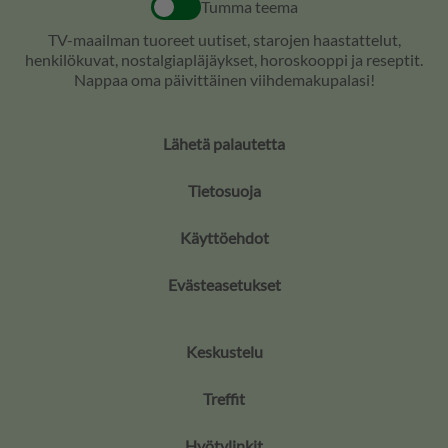
Tumma teema
TV-maailman tuoreet uutiset, starojen haastattelut,
henkilökuvat, nostalgiapläjäykset, horoskooppi ja reseptit.
Nappaa oma päivittäinen viihdemakupalasi!
Lähetä palautetta
Tietosuoja
Käyttöehdot
Evästeasetukset
Keskustelu
Treffit
Hyötylinkit