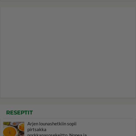
RESEPTIT
Arjen lounashetkiin sopii
pirtsakka
porkkanasosekeitto. Nopea ja