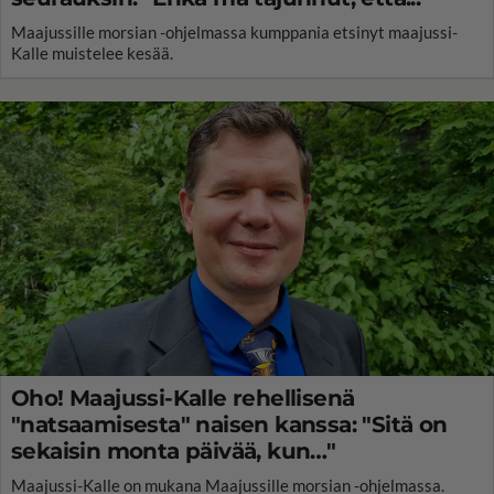
Maajussille morsian -ohjelmassa kumppania etsinyt maajussi-
Kalle muistelee kesää.
Oho! Maajussi-Kalle rehellisenä
"natsaamisesta" naisen kanssa: "Sitä on
sekaisin monta päivää, kun…"
Maajussi-Kalle on mukana Maajussille morsian -ohjelmassa.