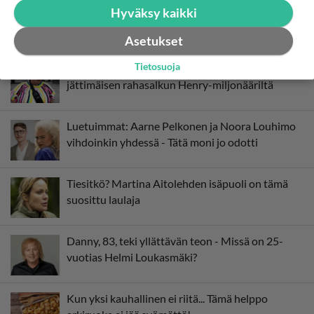
Hyväksy kaikki
Asetukset
Luetuimmat
Tietosuoja
Muistatko? Kädestä suuhun elävä Satu sai
jättimäisen rahasalkun Henry-miljonääriltä
Luetuimmat: Aarne Pelkonen ja Noora Louhimo
vihdoinkin yhdessä - Tätä moni jo odotti
Tiesitkö? Martina Aitolehden isäpuoli on tämä
suosittu laulaja
Danny, 83, teki yllättävän teon - Missä on 25-
vuotias Helmi Loukasmäki?
Kun yksi kauhallinen ei riitä... Tämä helppo