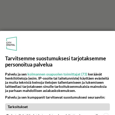
Tarvitsemme suostumuksesi tarjotaksemme
personoitua palvelua
Palvelu ja sen
kolmannen osapuolen toimittajat (73)
keräävät
henkilötietoja (esim. IP-osoite tai laitetunniste) käyttäen evästeitä
ja muita teknisiä keinoja tietojen tallentamiseen ja lukemiseen
laitteellasi tarjotakseen sinulle tarkoituksenmukaisia mainoksia
ja parhaan mahdollisen asiakaskokemuksen.
Palvelu ja sen kumppanit tarvitsevat suostumuksesi seuraaviin:
Maajussi-Kalle panee morsmaikut
Tarkoitukset
huhkimaan - Ällistynyt huokaus ilmoille: