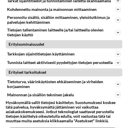
"Ai kauhee..."
Tarkat sijaintitiedot ja tunnistaminen laitetta skannaamalla
Kohdennettu mainonta ja mainonnan mittaaminen
Maajussi-Kalle etsii kumppania Maajussille morsian -realityssä.
Personoitu sisältö, sisällön mittaaminen, yleisötutkimus ja
palvelujen kehittäminen
Tietojen tallentaminen laitteelle ja/tai laitteella olevien
tietojen käyttö
Erityisominaisuudet
Tarkkojen sijaintitietojen käyttäminen
Tunnista laitteet aktiivisesti pyydettyjen tietojen perusteella
Erityiset tarkoitukset
Tietoturva, väärinkäytösten ehkäiseminen ja virheiden
korjaaminen
Mainonnan ja sisällön tekninen jakelu
Matkailuauto, sotkuinen sänky... Maajussi-
Hyväksymällä sallit tietojesi käsittelyn. Suostumuksesi koskee
Kalle hämmentää nukkumisjärjestelyillä:
tätä palvelua, hyväksymättä jättäminen voi vaikuttaa
asiakaskokemukseesi. Jotkut teknologiat saattavat perustella
"Ei taida olla..."
tietojen käsittelyä oikeutetulla edulla, voit vastustaa tätä tai
muuttaa muita asetuksia klikkaamalla "Asetukset" linkkiä.
Ison maatilan omistaja maajussi-Kalle on kutsunut kolme
morsioehdokasta vieraakseen.