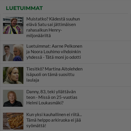
LUETUIMMAT
Muistatko? Kädestä suuhun
elävä Satu sai jättimäisen
rahasalkun Henry-
miljonääriltä
Luetuimmat: Aarne Pelkonen
ja Noora Louhimo vihdoinkin
yhdessä - Tätä moni jo odotti
Tiesitkö? Martina Aitolehden
isäpuoli on tämä suosittu
laulaja
Danny, 83, teki yllättävän
teon - Missä on 25-vuotias
Helmi Loukasmäki?
Kun yksi kauhallinen ei riitä...
Tämä helppo arkiruoka ei jää
syömättä!