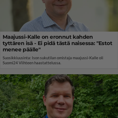
Maajussi-Kalle on eronnut kahden
tyttären isä - Ei pidä tästä naisessa: "Estot
menee päälle"
Suosikkiuusinta: Ison sukutilan omistaja maajussi-Kalle oli
Suomi24 Viihteen haastattelussa.