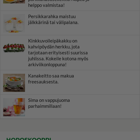
helppo valmistaa!
Persikkarahka maistuu
jälkkärinä tai välipalana.
Kinkkuvoileipäkakku on
kahvipöydän herkku, jota
tarjotaan erityisesti suurissa
juhlissa. Kokeile kotona myös
arkiviikonloppuna!
Kanakeitto saa makua
freesauksesta.
Sima on vappujuoma
parhaimmillaan!
HOROSKOOPPI