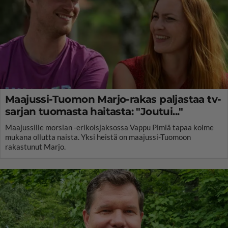
Maajussi-Tuomon Marjo-rakas paljastaa tv-
sarjan tuomasta haitasta: "Joutui..."
Maajussille morsian -erikoisjaksossa Vappu Pimiä tapaa kolme
mukana ollutta naista. Yksi heistä on maajussi-Tuomoon
rakastunut Marjo.