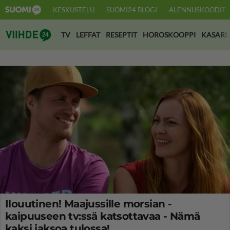
KESKUSTELU
SUOMI24 BLOGI
ALENNUSKOODIT
Suomi24 Viihde
TV
LEFFAT
RESEPTIT
HOROSKOOPPI
KASARI
Ilouutinen! Maajussille morsian -
kaipuuseen tv:ssä katsottavaa - Nämä
kaksi jaksoa tulossa!