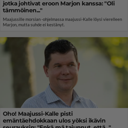
jotka johtivat eroon Marjon kanssa: "Oli
tämmöinen..."
Maajussille morsian -ohjelmassa maajussi-Kalle löysi vierelleen
Marjon, mutta suhde ei kestänyt.
Oho! Maajussi-Kalle pisti
emäntäehdokkaan ulos yöksi ikävin
seurauksin: "Enkä mä tajunnut, että..."