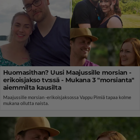
Huomasithan? Uusi Maajussille morsian -
erikoisjakso tv:ssä - Mukana 3 "morsianta"
aiemmilta kausilta
Maajussille morsian -erikoisjaksossa Vappu Pimiä tapaa kolme
mukana ollutta naista.