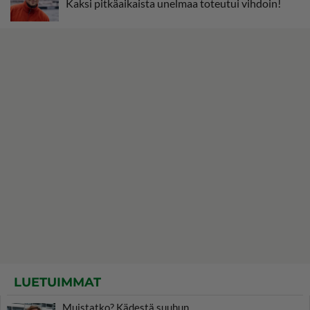
Kaksi pitkäaikaista unelmaa toteutui vihdoin!
LUETUIMMAT
Muistatko? Kädestä suuhun