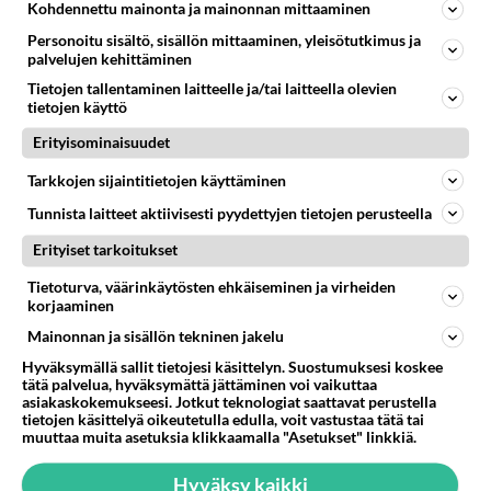
Kohdennettu mainonta ja mainonnan mittaaminen
Personoitu sisältö, sisällön mittaaminen, yleisötutkimus ja
palvelujen kehittäminen
Tietojen tallentaminen laitteelle ja/tai laitteella olevien
tietojen käyttö
Erityisominaisuudet
Tarkkojen sijaintitietojen käyttäminen
Tunnista laitteet aktiivisesti pyydettyjen tietojen perusteella
Erityiset tarkoitukset
Tietoturva, väärinkäytösten ehkäiseminen ja virheiden
korjaaminen
RESEPTIT
Mainonnan ja sisällön tekninen jakelu
Hyväksymällä sallit tietojesi käsittelyn. Suostumuksesi koskee
Tuhti linssikeitto sopii
tätä palvelua, hyväksymättä jättäminen voi vaikuttaa
vegaaneille ja sekasyöjille.
asiakaskokemukseesi. Jotkut teknologiat saattavat perustella
tietojen käsittelyä oikeutetulla edulla, voit vastustaa tätä tai
muuttaa muita asetuksia klikkaamalla "Asetukset" linkkiä.
Tartar-kastike on helppo
juttu!
Hyväksy kaikki