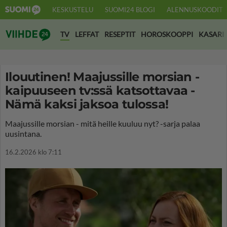
KESKUSTELU
SUOMI24 BLOGI
ALENNUSKOODIT
Suomi24 Viihde
TV
LEFFAT
RESEPTIT
HOROSKOOPPI
KASARI
Ilouutinen! Maajussille morsian -
kaipuuseen tv:ssä katsottavaa -
Nämä kaksi jaksoa tulossa!
Maajussille morsian - mitä heille kuuluu nyt? -sarja palaa
uusintana.
16.2.2026 klo 7:11