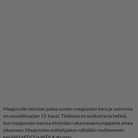
Maajussille morsian palaa uusien maajussien kera ja vuorossa
on suosikkisarjan 19. kausi. Tiedossa on kutkuttavia hetkiä,
kun maajussien kanssa etsimään rakastavaa kumppania arkea
jakamaan. Maajussien esittelyjakso nähdään myöhemmin
keväällä MTV3 ja MTV Katsomo.