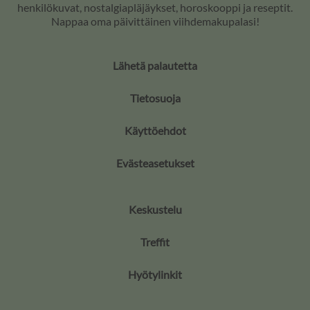
henkilökuvat, nostalgiapläjäykset, horoskooppi ja reseptit.
Nappaa oma päivittäinen viihdemakupalasi!
Lähetä palautetta
Tietosuoja
Käyttöehdot
Evästeasetukset
Keskustelu
Treffit
Hyötylinkit