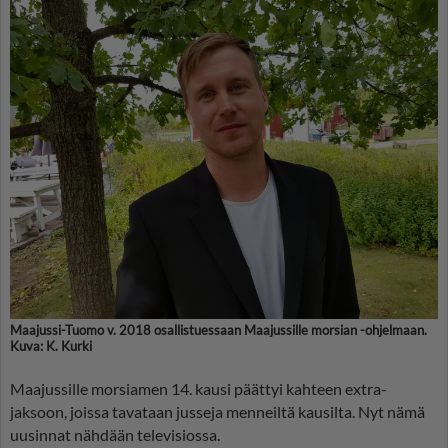
Maajussi-Tuomo v. 2018 osallistuessaan Maajussille morsian -ohjelmaan.
Kuva: K. Kurki
Maajussille morsiamen 14. kausi päättyi kahteen extra-
jaksoon, joissa tavataan jusseja menneiltä kausilta. Nyt nämä
uusinnat nähdään televisiossa.