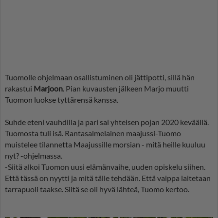
Tuomolle ohjelmaan osallistuminen oli jättipotti, sillä hän
rakastui
Marjoon
. Pian kuvausten jälkeen Marjo muutti
Tuomon luokse tyttärensä kanssa.
Suhde eteni vauhdilla ja pari sai yhteisen pojan 2020 keväällä.
Tuomosta tuli isä. Rantasalmelainen maajussi-Tuomo
muistelee tilannetta Maajussille morsian - mitä heille kuuluu
nyt? -ohjelmassa.
-Siitä alkoi Tuomon uusi elämänvaihe, uuden opiskelu siihen.
Että tässä on nyytti ja mitä tälle tehdään. Että vaippa laitetaan
tarrapuoli taakse. Siitä se oli hyvä lähteä, Tuomo kertoo.