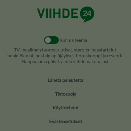
Tumma teema
TV-maailman tuoreet uutiset, starojen haastattelut,
henkilökuvat, nostalgiapläjäykset, horoskooppi ja reseptit.
Nappaa oma päivittäinen viihdemakupalasi!
Lähetä palautetta
Tietosuoja
Käyttöehdot
Evästeasetukset