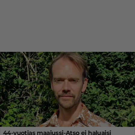
44-vuotias maajussi-Atso ei haluaisi