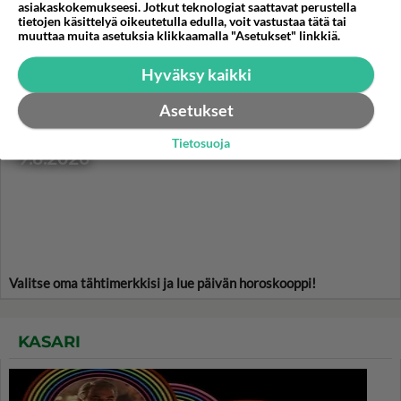
naposteluherkku, mutta kyllä
asiakaskokemukseesi. Jotkut teknologiat saattavat perustella
ne käyvät myös keiton kanssa
tietojen käsittelyä oikeutetulla edulla, voit vastustaa tätä tai
muuttaa muita asetuksia klikkaamalla "Asetukset" linkkiä.
nautittavaksi.
Hyväksy kaikki
Asetukset
HOROSKOOPPI
Tietosuoja
9.8.2026
Valitse oma tähtimerkkisi ja lue päivän horoskooppi!
KASARI