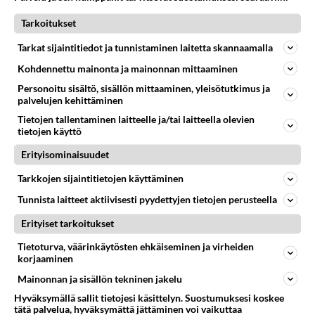
Tarkoitukset
RESEPTIT
Tarkat sijaintitiedot ja tunnistaminen laitetta skannaamalla
Hirvipaisti on arvokas
Kohdennettu mainonta ja mainonnan mittaaminen
riistaherkku.
Personoitu sisältö, sisällön mittaaminen, yleisötutkimus ja
palvelujen kehittäminen
Imelletty perunalaatikko
Tietojen tallentaminen laitteelle ja/tai laitteella olevien
tietojen käyttö
maistuu joulupöydässä
laatikkojen ystäville.
Erityisominaisuudet
Kirkas lohikeitto valmistuu
Tarkkojen sijaintitietojen käyttäminen
tuoreesta tai pakastelohesta.
Tunnista laitteet aktiivisesti pyydettyjen tietojen perusteella
Vinkki: tarjoa kirkas lohikeitto
viikonloppuna alkuruokana!
Erityiset tarkoitukset
Riisipuuro maistuu erityisesti
Tietoturva, väärinkäytösten ehkäiseminen ja virheiden
jouluna - mutta myös
korjaaminen
rauhallisina
Mainonnan ja sisällön tekninen jakelu
viikonloppuaamuina!
Hyväksymällä sallit tietojesi käsittelyn. Suostumuksesi koskee
Juustokierteet ovat
tätä palvelua, hyväksymättä jättäminen voi vaikuttaa