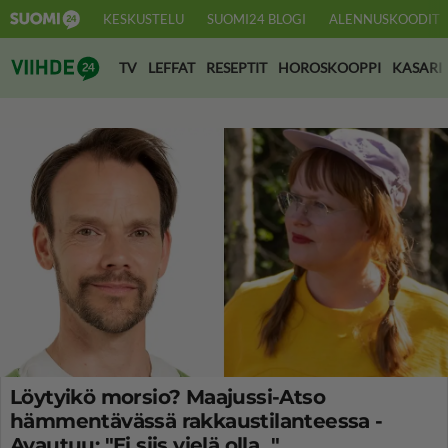
KESKUSTELU
SUOMI24 BLOGI
ALENNUSKOODIT
Suomi24 Viihde
TV
LEFFAT
RESEPTIT
HOROSKOOPPI
KASARI
Löytyikö morsio? Maajussi-Atso
hämmentävässä rakkaustilanteessa -
Avautuu: "Ei siis vielä olla..."