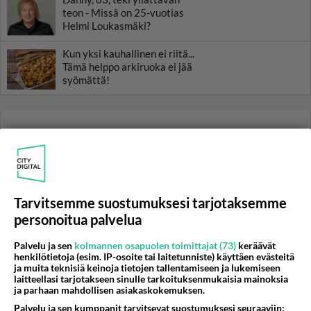
teon - Missä on 25-vuotias
Helmi Loukasmäki?
Kun yksi kauhallinen ei riitä...
Tämä helppo arkiruoka ei jää
syömättä!
Tarvitsemme suostumuksesi tarjotaksemme
personoitua palvelua
Palvelu ja sen
kolmannen osapuolen toimittajat (73)
keräävät
henkilötietoja (esim. IP-osoite tai laitetunniste) käyttäen evästeitä
ja muita teknisiä keinoja tietojen tallentamiseen ja lukemiseen
laitteellasi tarjotakseen sinulle tarkoituksenmukaisia mainoksia
ja parhaan mahdollisen asiakaskokemuksen.
Palvelu ja sen kumppanit tarvitsevat suostumuksesi seuraaviin: