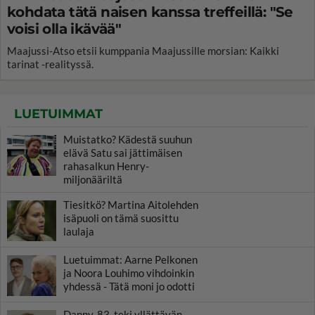
kohdata tätä naisen kanssa treffeillä: "Se
voisi olla ikävää"
Maajussi-Atso etsii kumppania Maajussille morsian: Kaikki
tarinat -realityssä.
LUETUIMMAT
Muistatko? Kädestä suuhun
elävä Satu sai jättimäisen
rahasalkun Henry-
miljonääriltä
Tiesitkö? Martina Aitolehden
isäpuoli on tämä suosittu
laulaja
Luetuimmat: Aarne Pelkonen
ja Noora Louhimo vihdoinkin
yhdessä - Tätä moni jo odotti
Danny, 83, teki yllättävän