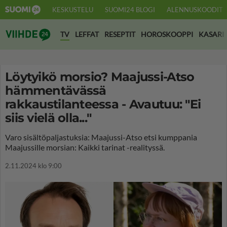
KESKUSTELU
SUOMI24 BLOGI
ALENNUSKOODIT
Suomi24 Viihde
TV
LEFFAT
RESEPTIT
HOROSKOOPPI
KASARI
Löytyikö morsio? Maajussi-Atso
hämmentävässä
rakkaustilanteessa - Avautuu: "Ei
siis vielä olla..."
Varo sisältöpaljastuksia: Maajussi-Atso etsi kumppania
Maajussille morsian: Kaikki tarinat -realityssä.
2.11.2024 klo 9:00