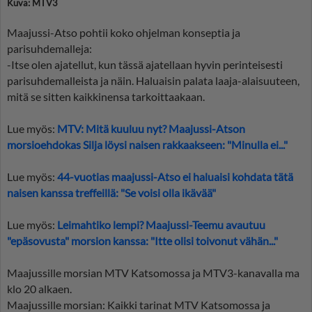
Kuva: MTV3
Maajussi-Atso pohtii koko ohjelman konseptia ja
parisuhdemalleja:
-Itse olen ajatellut, kun tässä ajatellaan hyvin perinteisesti
parisuhdemalleista ja näin. Haluaisin palata laaja-alaisuuteen,
mitä se sitten kaikkinensa tarkoittaakaan.
Lue myös:
MTV: Mitä kuuluu nyt? Maajussi-Atson
morsioehdokas Silja löysi naisen rakkaakseen: "Minulla ei..."
Lue myös:
44-vuotias maajussi-Atso ei haluaisi kohdata tätä
naisen kanssa treffeillä: "Se voisi olla ikävää"
Lue myös:
Leimahtiko lempi? Maajussi-Teemu avautuu
"epäsovusta" morsion kanssa: "Itte olisi toivonut vähän..."
Maajussille morsian MTV Katsomossa ja MTV3-kanavalla ma
klo 20 alkaen.
Maajussille morsian: Kaikki tarinat MTV Katsomossa ja