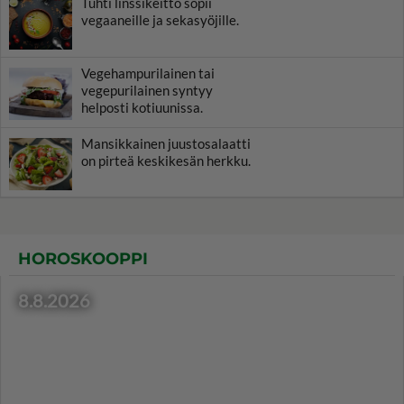
Tuhti linssikeitto sopii
vegaaneille ja sekasyöjille.
Vegehampurilainen tai
vegepurilainen syntyy
helposti kotiuunissa.
Mansikkainen juustosalaatti
on pirteä keskikesän herkku.
HOROSKOOPPI
8.8.2026