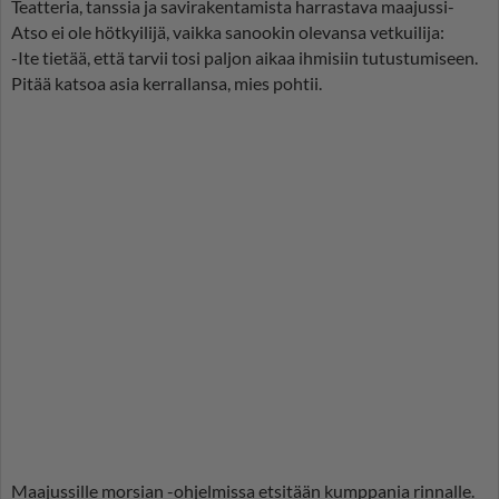
Teatteria, tanssia ja savirakentamista harrastava maajussi-
Atso ei ole hötkyilijä, vaikka sanookin olevansa vetkuilija:
-Ite tietää, että tarvii tosi paljon aikaa ihmisiin tutustumiseen.
Pitää katsoa asia kerrallansa, mies pohtii.
Maajussille morsian -ohjelmissa etsitään kumppania rinnalle.