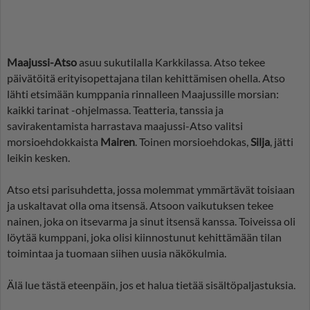
Maajussi-Atso
asuu sukutilalla Karkkilassa. Atso tekee
päivätöitä erityisopettajana tilan kehittämisen ohella. Atso
lähti etsimään kumppania rinnalleen Maajussille morsian:
kaikki tarinat -ohjelmassa. Teatteria, tanssia ja
savirakentamista harrastava maajussi-Atso valitsi
morsioehdokkaista
Mairen
. Toinen morsioehdokas,
Silja
, jätti
leikin kesken.
Atso etsi parisuhdetta, jossa molemmat ymmärtävät toisiaan
ja uskaltavat olla oma itsensä. Atsoon vaikutuksen tekee
nainen, joka on itsevarma ja sinut itsensä kanssa. Toiveissa oli
löytää kumppani, joka olisi kiinnostunut kehittämään tilan
toimintaa ja tuomaan siihen uusia näkökulmia.
Älä lue tästä eteenpäin, jos et halua tietää sisältöpaljastuksia.