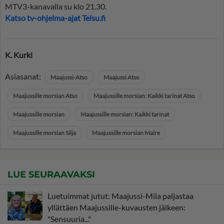
MTV3-kanavalla su klo 21.30.
Katso tv-ohjelma-ajat Telsu.fi
K. Kurki
Asiasanat:
Maajussi-Atso
Maajussi Atso
Maajussille morsian Atso
Maajussille morsian: Kaikki tarinat Atso
Maajussille morsian
Maajussille morsian: Kaikki tarinat
Maajussille morsian Silja
Maajussille morsian Maire
LUE SEURAAVAKSI
Luetuimmat jutut: Maajussi-Miia paljastaa
yllättäen Maajussille-kuvausten jälkeen:
"Sensuuria..."