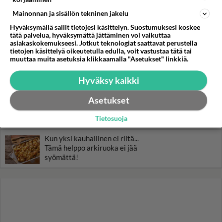
miljonääriltä
Mainonnan ja sisällön tekninen jakelu
Luetuimmat: Aarne Pelkonen
Hyväksymällä sallit tietojesi käsittelyn. Suostumuksesi koskee
ja Noora Louhimo vihdoinkin
tätä palvelua, hyväksymättä jättäminen voi vaikuttaa
yhdessä - Tätä moni jo odotti
asiakaskokemukseesi. Jotkut teknologiat saattavat perustella
tietojen käsittelyä oikeutetulla edulla, voit vastustaa tätä tai
muuttaa muita asetuksia klikkaamalla "Asetukset" linkkiä.
Tiesitkö? Martina Aitolehden
isäpuoli on tämä suosittu
Hyväksy kaikki
laulaja
Asetukset
Danny, 83, teki yllättävän
teon - Missä on 25-vuotias
Tietosuoja
Helmi Loukasmäki?
Kun yksi kauhallinen ei riitä...
Tämä helppo arkiruoka ei jää
syömättä!