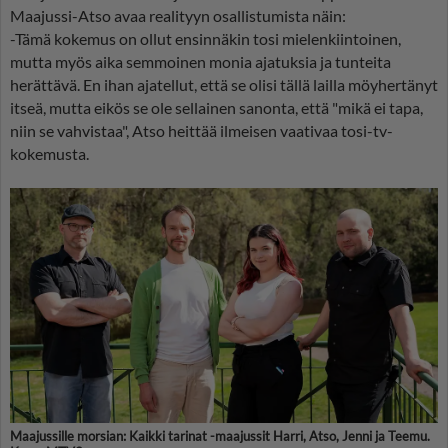
Maajussi-Atso avaa realityyn osallistumista näin:
-Tämä kokemus on ollut ensinnäkin tosi mielenkiintoinen,
mutta myös aika semmoinen monia ajatuksia ja tunteita
herättävä. En ihan ajatellut, että se olisi tällä lailla möyhertänyt
itseä, mutta eikös se ole sellainen sanonta, että "mikä ei tapa,
niin se vahvistaa", Atso heittää ilmeisen vaativaa tosi-tv-
kokemusta.
Maajussille morsian: Kaikki tarinat -maajussit Harri, Atso, Jenni ja Teemu.