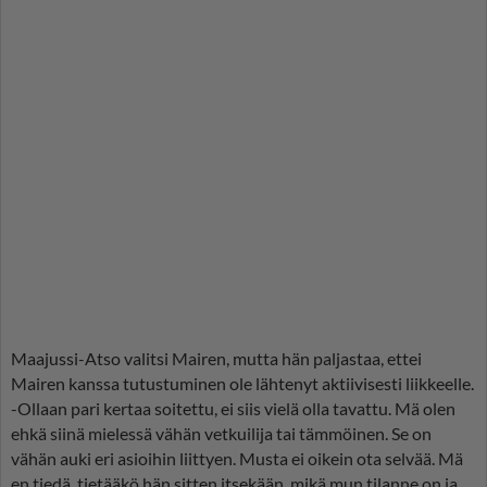
Maajussi-Atso valitsi Mairen, mutta hän paljastaa, ettei
Mairen kanssa tutustuminen ole lähtenyt aktiivisesti liikkeelle.
-Ollaan pari kertaa soitettu, ei siis vielä olla tavattu. Mä olen
ehkä siinä mielessä vähän vetkuilija tai tämmöinen. Se on
vähän auki eri asioihin liittyen. Musta ei oikein ota selvää. Mä
en tiedä, tietääkö hän sitten itsekään, mikä mun tilanne on ja