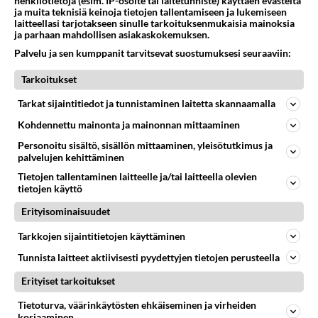
henkilötietoja (esim. IP-osoite tai laitetunniste) käyttäen evästeitä
ja muita teknisiä keinoja tietojen tallentamiseen ja lukemiseen
laitteellasi tarjotakseen sinulle tarkoituksenmukaisia mainoksia
ja parhaan mahdollisen asiakaskokemuksen.
Palvelu ja sen kumppanit tarvitsevat suostumuksesi seuraaviin:
Tarkoitukset
Tarkat sijaintitiedot ja tunnistaminen laitetta skannaamalla
Kohdennettu mainonta ja mainonnan mittaaminen
Personoitu sisältö, sisällön mittaaminen, yleisötutkimus ja
palvelujen kehittäminen
Tietojen tallentaminen laitteelle ja/tai laitteella olevien
tietojen käyttö
Erityisominaisuudet
Tarkkojen sijaintitietojen käyttäminen
LUETUIMMAT
Tunnista laitteet aktiivisesti pyydettyjen tietojen perusteella
Erityiset tarkoitukset
Muistatko? Kädestä suuhun
elävä Satu sai jättimäisen
Tietoturva, väärinkäytösten ehkäiseminen ja virheiden
rahasalkun Henry-
korjaaminen