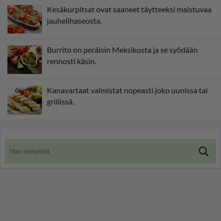
Kesäkurpitsat ovat saaneet täytteeksi maistuvaa
jauhelihaseosta.
Burrito on peräisin Meksikosta ja se syödään
rennosti käsin.
Kanavartaat valmistat nopeasti joko uunissa tai
grillissä.