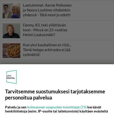
Luetuimmat: Aarne Pelkonen
ja Noora Louhimo vihdoinkin
yhdessä - Tätä moni jo odotti
Danny, 83, teki yllättävän
teon - Missä on 25-vuotias
Helmi Loukasmäki?
Kun yksi kauhallinen ei riitä...
Tämä helppo arkiruoka ei jää
syömättä!
Tarvitsemme suostumuksesi tarjotaksemme
personoitua palvelua
Palvelu ja sen
kolmannen osapuolen toimittajat (73)
keräävät
henkilötietoja (esim. IP-osoite tai laitetunniste) käyttäen evästeitä