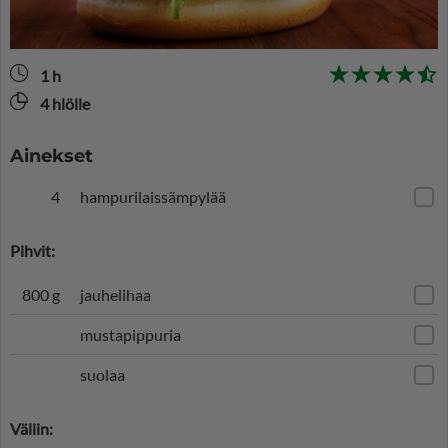
1 h
4 hlölle
Ainekset
4
hampurilaissämpylää
Pihvit:
800 g
jauhelihaa
mustapippuria
suolaa
Väliin: