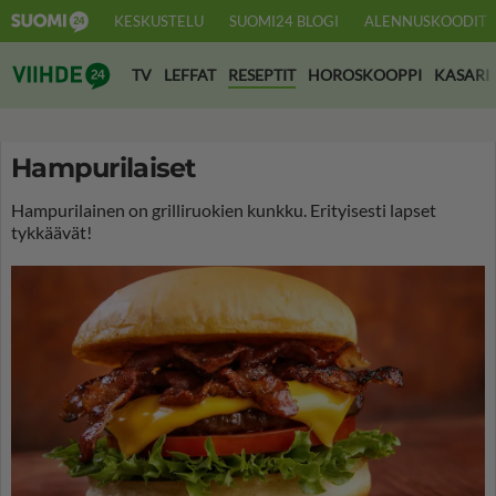
KESKUSTELU
SUOMI24 BLOGI
ALENNUSKOODIT
Suomi24 Viihde
TV
LEFFAT
RESEPTIT
HOROSKOOPPI
KASARI
Hampurilaiset
Hampurilainen on grilliruokien kunkku. Erityisesti lapset
tykkäävät!