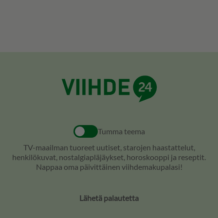
Tumma teema
TV-maailman tuoreet uutiset, starojen haastattelut,
henkilökuvat, nostalgiapläjäykset, horoskooppi ja reseptit.
Nappaa oma päivittäinen viihdemakupalasi!
Lähetä palautetta