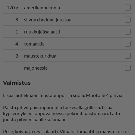
170 g
amerikanpekonia
8
siivua cheddar-juustoa
1
ruukkujääsalaatti
4
tomaattia
3
maustekurkkua
majoneesia
Valmistus
Lisää jauhelihaan mustapippuri ja suola. Muotoile 4 pihviä.
Paista pihvit paistinpannulla tai kesällä grillissä. Lisää
kypsennyksen loppuvaiheessa pekonit paistumaan. Laita
juusto pihvien päälle sulamaan.
Pese, kuivaa ja revi salaatti. Viipaloi tomaatit ja maustekurkut.