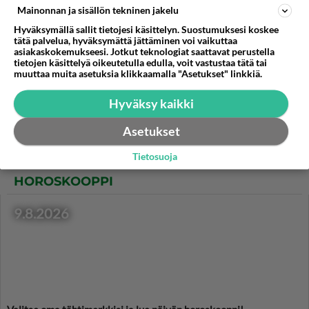
Mainonnan ja sisällön tekninen jakelu
Makaronisalaatti on varma
Hyväksymällä sallit tietojesi käsittelyn. Suostumuksesi koskee
valinta seisovassa pöydässä
tätä palvelua, hyväksymättä jättäminen voi vaikuttaa
isommista pienempiin
asiakaskokemukseesi. Jotkut teknologiat saattavat perustella
kekkereihin.
tietojen käsittelyä oikeutetulla edulla, voit vastustaa tätä tai
muuttaa muita asetuksia klikkaamalla "Asetukset" linkkiä.
Pelti-lihapiirakka on
klassikko, joka maistuu
Hyväksy kaikki
iltapalana tai vaikka saunan
jälkeen.
Asetukset
Tietosuoja
HOROSKOOPPI
9.8.2026