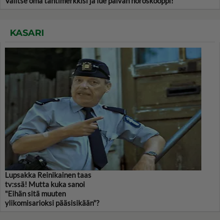
Valitse oma tähtimerkkisi ja lue päivän horoskooppi!
KASARI
Lupsakka Reinikainen taas
tv:ssä! Mutta kuka sanoi
"Eihän sitä muuten
ylikomisarioksi pääsisikään"?