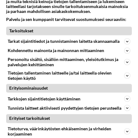
ja muita teknisiä keinoja tietojen tallentamiseen ja lukemiseen
laitteellasi tarjotakseen sinulle tarkoituksenmukaisia mainoksia
ja parhaan mahdollisen asiakaskokemuksen.
Palvelu ja sen kumppanit tarvitsevat suostumuksesi seuraaviin:
Tarkoitukset
Tarkat sijaintitiedot ja tunnistaminen laitetta skannaamalla
RESEPTIT
Kohdennettu mainonta ja mainonnan mittaaminen
Klassiset Lindströmin pihvit
Personoitu sisältö, sisällön mittaaminen, yleisötutkimus ja
palvelujen kehittäminen
saavat vahvan värinsä
punajuuresta. Voi mitä
Tietojen tallentaminen laitteelle ja/tai laitteella olevien
herkkua kertakaikkiaan!
tietojen käyttö
Suppilovahverokeitto on
Erityisominaisuudet
metsän antimia pullollaan.
Tarkkojen sijaintitietojen käyttäminen
Tunnista laitteet aktiivisesti pyydettyjen tietojen perusteella
Kasvisvoileipäkakku on
kätevä valinta, kun etsit
Erityiset tarkoitukset
suurimmalle osalle
Tietoturva, väärinkäytösten ehkäiseminen ja virheiden
juhlavieraista sopivaa
korjaaminen
voileipäkakkua.