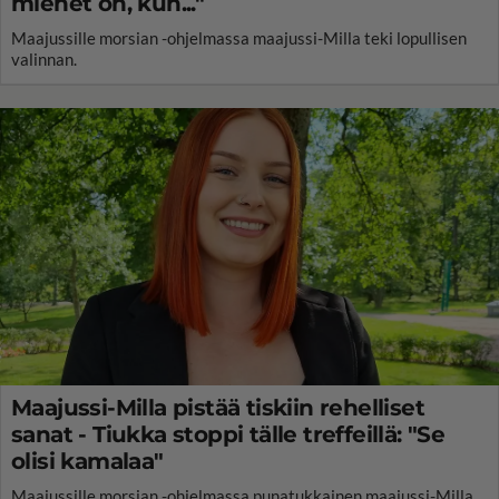
miehet on, kun..."
Maajussille morsian -ohjelmassa maajussi-Milla teki lopullisen
valinnan.
Maajussi-Milla pistää tiskiin rehelliset
sanat - Tiukka stoppi tälle treffeillä: "Se
olisi kamalaa"
Maajussille morsian -ohjelmassa punatukkainen maajussi-Milla