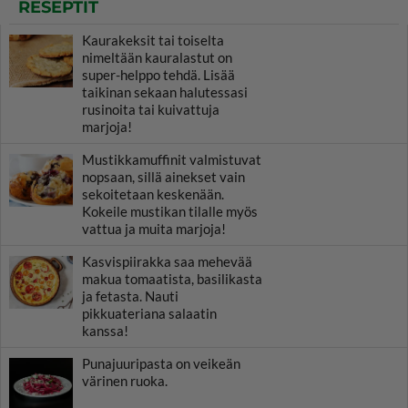
RESEPTIT
Kaurakeksit tai toiselta
nimeltään kauralastut on
super-helppo tehdä. Lisää
taikinan sekaan halutessasi
rusinoita tai kuivattuja
marjoja!
Mustikkamuffinit valmistuvat
nopsaan, sillä ainekset vain
sekoitetaan keskenään.
Kokeile mustikan tilalle myös
vattua ja muita marjoja!
Kasvispiirakka saa mehevää
makua tomaatista, basilikasta
ja fetasta. Nauti
pikkuateriana salaatin
kanssa!
Punajuuripasta on veikeän
värinen ruoka.