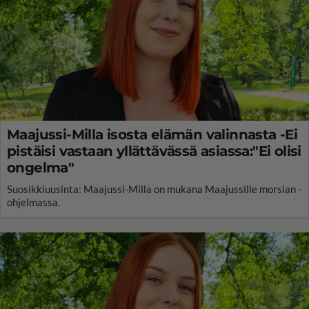
Maajussi-Milla isosta elämän valinnasta -Ei
pistäisi vastaan yllättävässä asiassa:"Ei olisi
ongelma"
Suosikkiuusinta: Maajussi-Milla on mukana Maajussille morsian -
ohjelmassa.