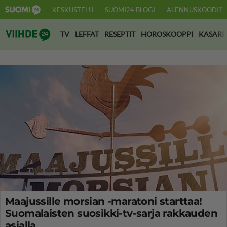
KESKUSTELU
SUOMI24 BLOGI
ALENNUSKOODIT
Suomi24 Viihde
TV
LEFFAT
RESEPTIT
HOROSKOOPPI
KASARI
Maajussille morsian -maratoni starttaa!
Suomalaisten suosikki-tv-sarja rakkauden
asialla