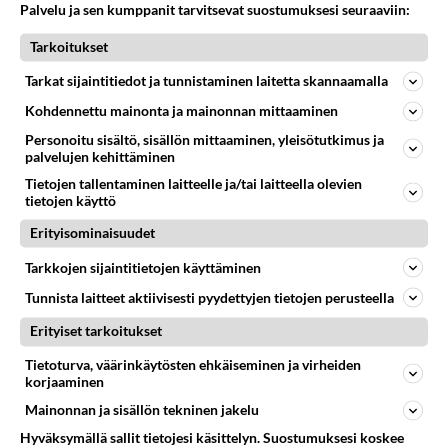
Palvelu ja sen kumppanit tarvitsevat suostumuksesi seuraaviin:
Tarkoitukset
Tarkat sijaintitiedot ja tunnistaminen laitetta skannaamalla
Kohdennettu mainonta ja mainonnan mittaaminen
Personoitu sisältö, sisällön mittaaminen, yleisötutkimus ja
palvelujen kehittäminen
Tietojen tallentaminen laitteelle ja/tai laitteella olevien
tietojen käyttö
Erityisominaisuudet
Tarkkojen sijaintitietojen käyttäminen
Tunnista laitteet aktiivisesti pyydettyjen tietojen perusteella
Erityiset tarkoitukset
Tietoturva, väärinkäytösten ehkäiseminen ja virheiden
korjaaminen
Mainonnan ja sisällön tekninen jakelu
Maajussille morsian: Uudet maajussit
Hyväksymällä sallit tietojesi käsittelyn. Suostumuksesi koskee