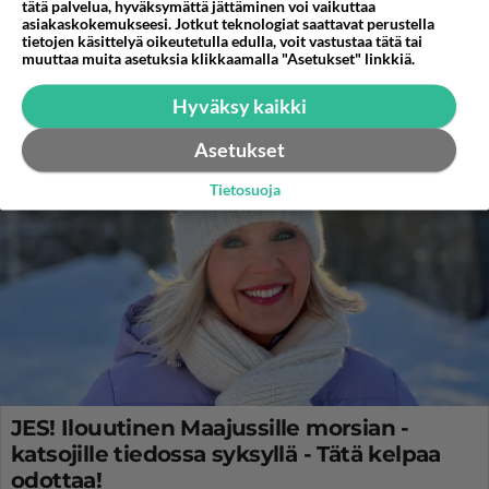
kaipaavat morsion lisäksi erityisesti tätä -
tätä palvelua, hyväksymättä jättäminen voi vaikuttaa
asiakaskokemukseesi. Jotkut teknologiat saattavat perustella
Vain yhdellä on jo!
tietojen käsittelyä oikeutetulla edulla, voit vastustaa tätä tai
muuttaa muita asetuksia klikkaamalla "Asetukset" linkkiä.
Maajussille morsian on yksi tv:n suosikkisarjoista ja se on
pystynyt tarjoamaan katsojille aitoja rakkaustarinoita.
Hyväksy kaikki
Asetukset
Tietosuoja
JES! Ilouutinen Maajussille morsian -
katsojille tiedossa syksyllä - Tätä kelpaa
odottaa!