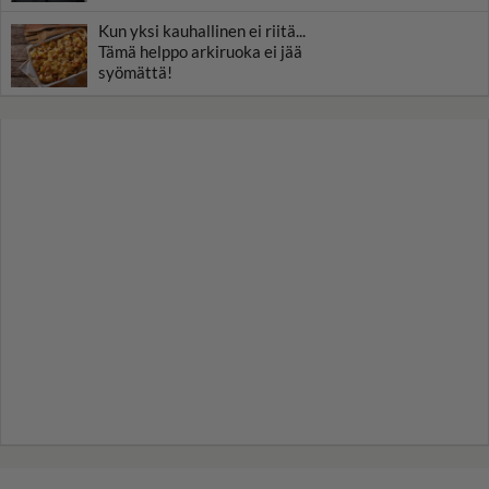
Kun yksi kauhallinen ei riitä...
Tämä helppo arkiruoka ei jää
syömättä!