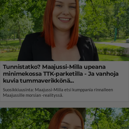
Tunnistatko? Maajussi-Milla upeana
minimekossa TTK-parketilla - Ja vanhoja
kuvia tummaverikkönä...
Suosikkiuusinta: Maajussi-Milla etsi kumppania rinnalleen
Maajussille morsian -realityssä.