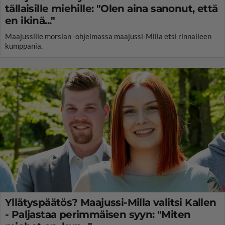
tällaisille miehille: "Olen aina sanonut, että
en ikinä..."
Maajussille morsian -ohjelmassa maajussi-Milla etsi rinnalleen
kumppania.
Yllätyspäätös? Maajussi-Milla valitsi Kallen
- Paljastaa perimmäisen syyn: "Miten