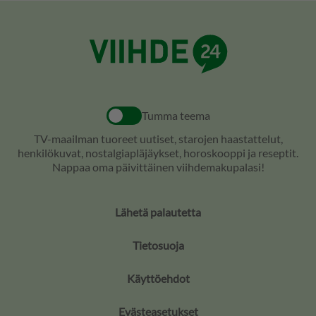
Tumma teema
TV-maailman tuoreet uutiset, starojen haastattelut,
henkilökuvat, nostalgiapläjäykset, horoskooppi ja reseptit.
Nappaa oma päivittäinen viihdemakupalasi!
Lähetä palautetta
Tietosuoja
Käyttöehdot
Evästeasetukset