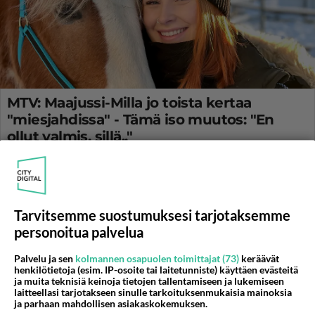
MTV: Maajussi-Milla jo toista kertaa
"miesjahdissa" - Tämä iso muutos: "En
ollut valmis, sillä.."
Maajussille morsian -ohjelmassa maajussi-Milla etsii vierelleen
kumppania.
Tarvitsemme suostumuksesi tarjotaksemme
personoitua palvelua
Palvelu ja sen
kolmannen osapuolen toimittajat (73)
keräävät
henkilötietoja (esim. IP-osoite tai laitetunniste) käyttäen evästeitä
ja muita teknisiä keinoja tietojen tallentamiseen ja lukemiseen
laitteellasi tarjotakseen sinulle tarkoituksenmukaisia mainoksia
ja parhaan mahdollisen asiakaskokemuksen.