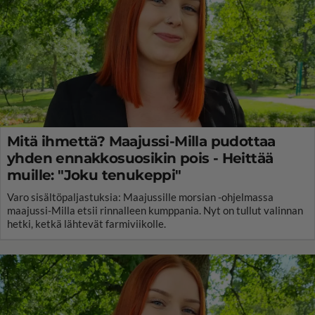
Mitä ihmettä? Maajussi-Milla pudottaa
yhden ennakkosuosikin pois - Heittää
muille: "Joku tenukeppi"
Varo sisältöpaljastuksia: Maajussille morsian -ohjelmassa
maajussi-Milla etsii rinnalleen kumppania. Nyt on tullut valinnan
hetki, ketkä lähtevät farmiviikolle.