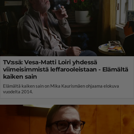
TV:ssä: Vesa-Matti Loiri yhdessä
viimeisimmistä leffarooleistaan - Elämältä
kaiken sain
Elämältä kaiken sain on Mika Kaurismäen ohjaama elokuva
vuodelta 2014.