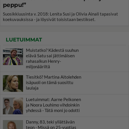
peppu!”
Suosikkiuusinta v. 2018: Lenita Susi ja Olivia Ainali tapasivat
koekuvauksissa - ja löysivät toisistaan bestikset.
LUETUIMMAT
Muistatko? Kädestä suuhun
elävä Satu sai jättimäisen
rahasalkun Henry-
miljonääriltä
Tiesitkö? Martina Aitolehden
isäpuoli on tämä suosittu
laulaja
Luetuimmat: Aarne Pelkonen
ja Noora Louhimo vihdoinkin
yhdessä - Tätä moni jo odotti
Danny, 83, teki yllättävän
teon - Missä on 25-vuotias