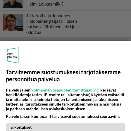
Helmi Loukasmäki?
TTK-voittaja Johannes
Holopainen paljasti iloisen
uutisen - Tätä moni ehti jo
odottaa
Tarvitsemme suostumuksesi tarjotaksemme
personoitua palvelua
Palvelu ja sen
kolmannen osapuolen toimittajat (73)
keräävät
henkilötietoja (esim. IP-osoite tai laitetunniste) käyttäen evästeitä
ja muita teknisiä keinoja tietojen tallentamiseen ja lukemiseen
laitteellasi tarjotakseen sinulle tarkoituksenmukaisia mainoksia
ja parhaan mahdollisen asiakaskokemuksen.
Palvelu ja sen kumppanit tarvitsevat suostumuksesi seuraaviin:
Tarkoitukset