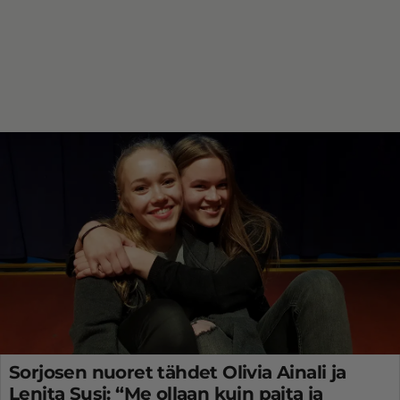
Sorjosen nuoret tähdet Olivia Ainali ja
Lenita Susi: “Me ollaan kuin paita ja