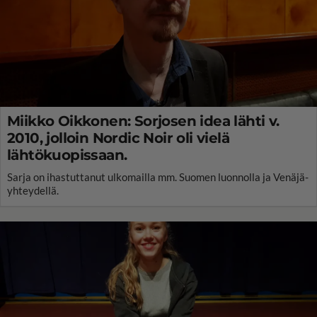
Miikko Oikkonen: Sorjosen idea lähti v.
2010, jolloin Nordic Noir oli vielä
lähtökuopissaan.
Sarja on ihastuttanut ulkomailla mm. Suomen luonnolla ja Venäjä-
yhteydellä.