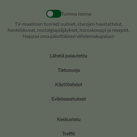
Tumma teema
TV-maailman tuoreet uutiset, starojen haastattelut,
henkilökuvat, nostalgiapläjäykset, horoskooppi ja reseptit.
Nappaa oma päivittäinen viihdemakupalasi!
Lähetä palautetta
Tietosuoja
Käyttöehdot
Evästeasetukset
Keskustelu
Treffit