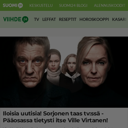
KESKUSTELU
SUOMI24 BLOGI
ALENNUSKOODIT
Suomi24 Viihde
TV
LEFFAT
RESEPTIT
HOROSKOOPPI
KASARI
Iloisia uutisia! Sorjonen taas tv:ssä -
Pääosassa tietysti itse Ville Virtanen!