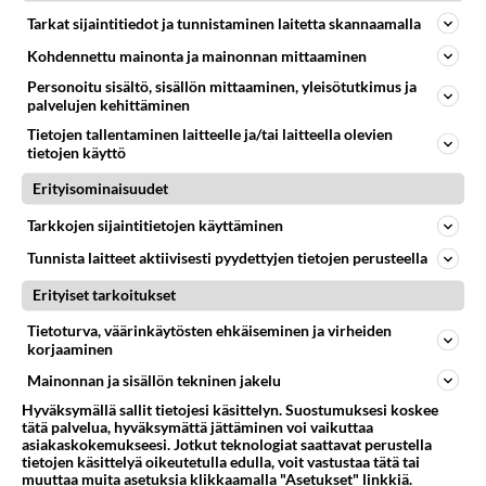
Tarkat sijaintitiedot ja tunnistaminen laitetta skannaamalla
RESEPTIT
Kohdennettu mainonta ja mainonnan mittaaminen
Personoitu sisältö, sisällön mittaaminen, yleisötutkimus ja
Pulled pork eli nyhtöpossu on
palvelujen kehittäminen
savunmakuinen, mehevä
possu.
Tietojen tallentaminen laitteelle ja/tai laitteella olevien
tietojen käyttö
Tämä on helppo
Erityisominaisuudet
perusmuffinssien ohje.
Tarkkojen sijaintitietojen käyttäminen
Tunnista laitteet aktiivisesti pyydettyjen tietojen perusteella
Ossobucco on pataruokien
aatelia.
Erityiset tarkoitukset
Tietoturva, väärinkäytösten ehkäiseminen ja virheiden
Kukkakaaligratiini on mehevä
korjaaminen
lisäke kala- ja liharuoille.
Mainonnan ja sisällön tekninen jakelu
Hyväksymällä sallit tietojesi käsittelyn. Suostumuksesi koskee
tätä palvelua, hyväksymättä jättäminen voi vaikuttaa
Kaurasämpylät ovat tuoreina
asiakaskokemukseesi. Jotkut teknologiat saattavat perustella
bueno!
tietojen käsittelyä oikeutetulla edulla, voit vastustaa tätä tai
muuttaa muita asetuksia klikkaamalla "Asetukset" linkkiä.