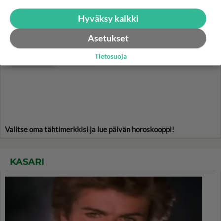
Hyväksy kaikki
HOROSKOOPPI
Asetukset
Tietosuoja
10.8.2026
Valitse oma tähtimerkkisi ja lue päivän horoskooppi!
KASARI