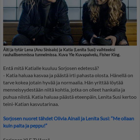
Äiti ja tytär Lena (Anu Sinisalo) ja Katia (Lenita Susi) vaihteeksi
rauhallisemmissa tunnelmissa. Kuva Yle Kuvapalvelu, Fisher King.
Entä mitä Katialle kuuluu Sorjosen edetessä?
- Katia haluaa kasvaa ja päästä irti pahasta olosta. Hänellä on
tarve kokea jotain hyvää ja normaalia. Hän yrittää löytää
menneisyydestään niitä kohtia, jotka on olleet hankalia ja
puhua niistä. Katia haluaa päästä eteenpäin, Lenita Susi kertoo
teini-Katian kasvutarinaa.
Sorjosen nuoret tähdet Olivia Ainali ja Lenita Susi: “Me ollaan
kuin paita ja peppu!”
Sorjonen YLE TV1:ssä.