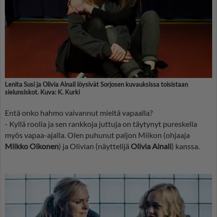
Lenita Susi ja Olivia Ainali löysivät Sorjosen kuvauksissa toisistaan
sielunsiskot. Kuva: K. Kurki
Entä onko hahmo vaivannut mieltä vapaalla?
- Kyllä roolia ja sen rankkoja juttuja on täytynyt pureskella
myös vapaa-ajalla. Olen puhunut paljon Miikon (ohjaaja
Miikko Oikonen
) ja Olivian (näyttelijä
Olivia Ainali
) kanssa.