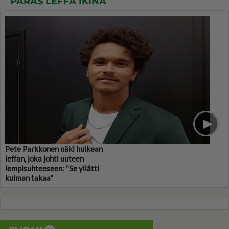
PARAS LEFFA IKINÄ
Pete Parkkonen näki huikean
leffan, joka johti uuteen
lempisuhteeseen: "Se yllätti
kulman takaa"