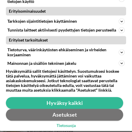
tietojen käyttö
Erityisominaisuudet
Tarkkojen sijaintitietojen käyttäminen
RESEPTIT
Tunnista laitteet aktiivisesti pyydettyjen tietojen perusteella
Erityiset tarkoitukset
Janssonin kiusaus - kokeile
klassikkoruokaa ja ylläty
Tietoturva, väärinkäytösten ehkäiseminen ja virheiden
iloisesti!
korjaaminen
Mainonnan ja sisällön tekninen jakelu
Sitruunakakku on
parhaimmillaan yön yli
Hyväksymällä sallit tietojesi käsittelyn. Suostumuksesi koskee
nukkuneena. Pakasta kakku,
tätä palvelua, hyväksymättä jättäminen voi vaikuttaa
niin aina on kahvileipää
asiakaskokemukseesi. Jotkut teknologiat saattavat perustella
tietojen käsittelyä oikeutetulla edulla, voit vastustaa tätä tai
yllätysvieraille tai makean
muuttaa muita asetuksia klikkaamalla "Asetukset" linkkiä.
nälkään!
Hyväksy kaikki
Chili con carne on tuhti
klassikkoruoka. Syö riisin
kanssa tai eksoottisemmin
Asetukset
tacojen täytteenä!
Tietosuoja
Uunimunakas valmistuu