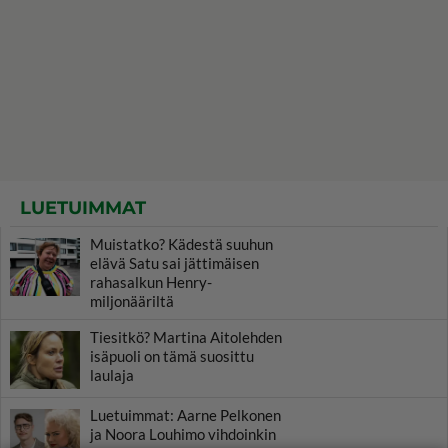
LUETUIMMAT
Muistatko? Kädestä suuhun
elävä Satu sai jättimäisen
rahasalkun Henry-
miljonääriltä
Tiesitkö? Martina Aitolehden
isäpuoli on tämä suosittu
laulaja
Luetuimmat: Aarne Pelkonen
ja Noora Louhimo vihdoinkin