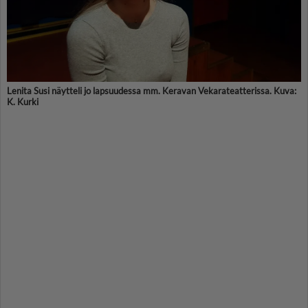
Lenita Susi näytteli jo lapsuudessa mm. Keravan Vekarateatterissa. Kuva:
K. Kurki