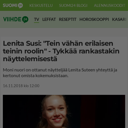
KESKUSTELU
SUOMI24 BLOGI
ALENNUSKOODIT
Suomi24 Viihde
TV
LEFFAT
RESEPTIT
HOROSKOOPPI
KASARI
Lenita Susi: "Tein vähän erilaisen
teinin roolin" - Tykkää rankastakin
näyttelemisestä
Moni nuori on ottanut näytteljää Lenita Suteen yhteyttä ja
kertonut omista kokemuksistaan.
16.11.2018 klo 12:00