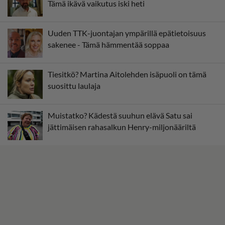
Tämä ikävä vaikutus iski heti
Uuden TTK-juontajan ympärillä epätietoisuus
sakenee - Tämä hämmentää soppaa
Tiesitkö? Martina Aitolehden isäpuoli on tämä
suosittu laulaja
Muistatko? Kädestä suuhun elävä Satu sai
jättimäisen rahasalkun Henry-miljonääriltä