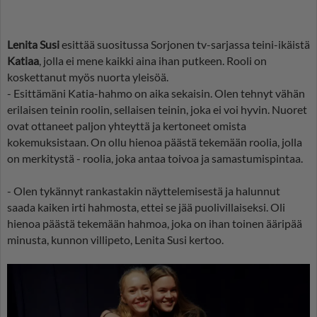
Lenita Susi
esittää suositussa Sorjonen tv-sarjassa teini-ikäistä
Katiaa
, jolla ei mene kaikki aina ihan putkeen. Rooli on
koskettanut myös nuorta yleisöä.
- Esittämäni Katia-hahmo on aika sekaisin. Olen tehnyt vähän
erilaisen teinin roolin, sellaisen teinin, joka ei voi hyvin. Nuoret
ovat ottaneet paljon yhteyttä ja kertoneet omista
kokemuksistaan. On ollu hienoa päästä tekemään roolia, jolla
on merkitystä - roolia, joka antaa toivoa ja samastumispintaa.
- Olen tykännyt rankastakin näyttelemisestä ja halunnut
saada kaiken irti hahmosta, ettei se jää puolivillaiseksi. Oli
hienoa päästä tekemään hahmoa, joka on ihan toinen ääripää
minusta, kunnon villipeto, Lenita Susi kertoo.