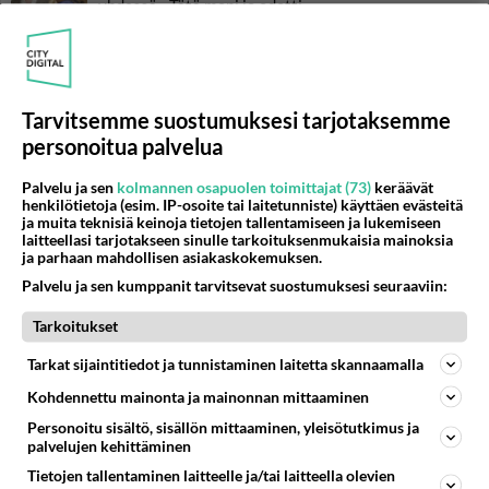
yhdessä - Tätä moni jo odotti
Danny, 83, teki yllättävän
teon - Missä on 25-vuotias
Helmi Loukasmäki?
Tarvitsemme suostumuksesi tarjotaksemme
Kun yksi kauhallinen ei riitä...
personoitua palvelua
Tämä helppo arkiruoka ei jää
syömättä!
Palvelu ja sen
kolmannen osapuolen toimittajat (73)
keräävät
henkilötietoja (esim. IP-osoite tai laitetunniste) käyttäen evästeitä
ja muita teknisiä keinoja tietojen tallentamiseen ja lukemiseen
laitteellasi tarjotakseen sinulle tarkoituksenmukaisia mainoksia
ja parhaan mahdollisen asiakaskokemuksen.
Palvelu ja sen kumppanit tarvitsevat suostumuksesi seuraaviin:
Tarkoitukset
Tarkat sijaintitiedot ja tunnistaminen laitetta skannaamalla
Kohdennettu mainonta ja mainonnan mittaaminen
Personoitu sisältö, sisällön mittaaminen, yleisötutkimus ja
palvelujen kehittäminen
Tietojen tallentaminen laitteelle ja/tai laitteella olevien