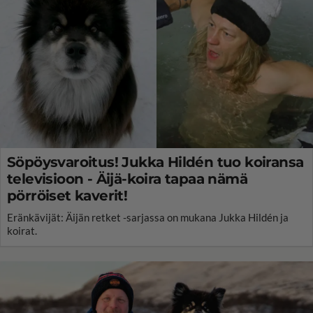
Söpöysvaroitus! Jukka Hildén tuo koiransa
televisioon - Äijä-koira tapaa nämä
pörröiset kaverit!
Eränkävijät: Äijän retket -sarjassa on mukana Jukka Hildén ja
koirat.