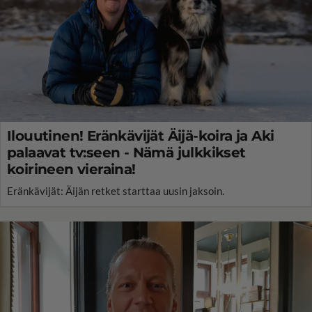
Ilouutinen! Eränkävijät Äijä-koira ja Aki
palaavat tv:seen - Nämä julkkikset
koirineen vieraina!
Eränkävijät: Äijän retket starttaa uusin jaksoin.