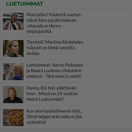
LUETUIMMAT
Muistatko? Kädestä suuhun
elävä Satu sai jättimäisen
rahasalkun Henry-
miljonääriltä
Tiesitkö? Martina Aitolehden
isäpuoli on tämä suosittu
laulaja
Luetuimmat: Aarne Pelkonen
ja Noora Louhimo vihdoinkin
yhdessä - Tätä moni jo odotti
Danny, 83, teki yllättävän
teon - Missä on 25-vuotias
Helmi Loukasmäki?
Kun yksi kauhallinen ei riitä...
Tämä helppo arkiruoka ei jää
syömättä!