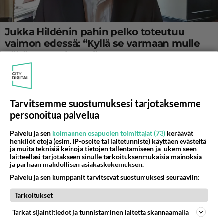
Jukka Hildénin pahin pelko toteutuu
vaimon edessä: “Kyllä se varmaan mulle
vähän naurahtaa...”
Tanssii Tähtien Kanssa starttaa ja Jukka Hildén pääsee
tanssimaan suoraan lähetykseen su-iltaisin.
Tarvitsemme suostumuksesi tarjotaksemme
personoitua palvelua
Palvelu ja sen
kolmannen osapuolen toimittajat (73)
keräävät
henkilötietoja (esim. IP-osoite tai laitetunniste) käyttäen evästeitä
ja muita teknisiä keinoja tietojen tallentamiseen ja lukemiseen
laitteellasi tarjotakseen sinulle tarkoituksenmukaisia mainoksia
ja parhaan mahdollisen asiakaskokemuksen.
Palvelu ja sen kumppanit tarvitsevat suostumuksesi seuraaviin:
Tarkoitukset
Tarkat sijaintitiedot ja tunnistaminen laitetta skannaamalla