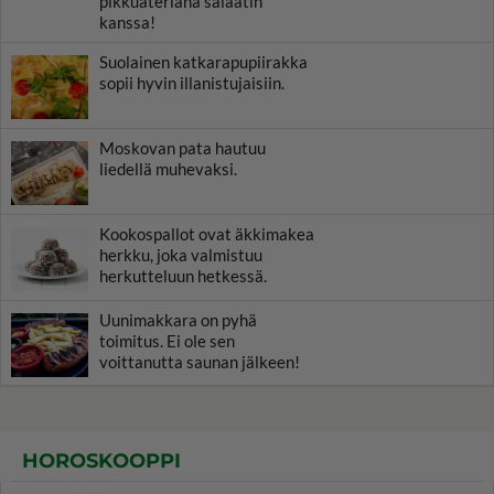
pikkuateriana salaatin
kanssa!
Suolainen katkarapupiirakka
sopii hyvin illanistujaisiin.
Moskovan pata hautuu
liedellä muhevaksi.
Kookospallot ovat äkkimakea
herkku, joka valmistuu
herkutteluun hetkessä.
Uunimakkara on pyhä
toimitus. Ei ole sen
voittanutta saunan jälkeen!
HOROSKOOPPI