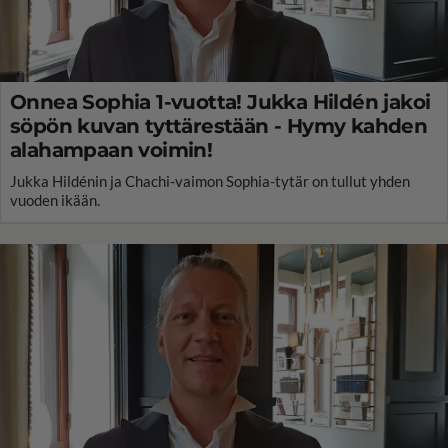
Onnea Sophia 1-vuotta! Jukka Hildén jakoi
söpön kuvan tyttärestään - Hymy kahden
alahampaan voimin!
Jukka Hildénin ja Chachi-vaimon Sophia-tytär on tullut yhden
vuoden ikään.