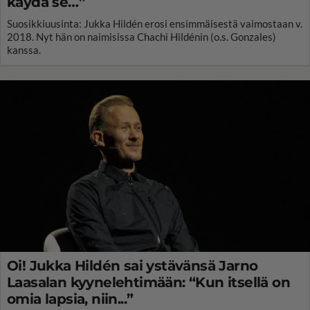
käydä se…”
Suosikkiuusinta: Jukka Hildén erosi ensimmäisestä vaimostaan v.
2018. Nyt hän on naimisissa Chachi Hildénin (o.s. Gonzales)
kanssa.
Oi! Jukka Hildén sai ystävänsä Jarno
Laasalan kyynelehtimään: “Kun itsellä on
omia lapsia, niin...”