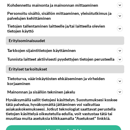
Kohdennettu mainonta ja mainonnan mittaaminen
Personoitu sisältö, sisällön mittaaminen, yleisötutkimus ja
palvelujen kehittäminen
Tietojen tallentaminen laitteelle ja/tai laitteella olevien
tietojen käyttö
Erityisominaisuudet
Tarkkojen sijaintitietojen käyttäminen
Tunnista laitteet aktiivisesti pyydettyjen tietojen perusteella
Erityiset tarkoitukset
Tietoturva, väärinkäytösten ehkäiseminen ja virheiden
korjaaminen
Mainonnan ja sisällön tekninen jakelu
Hyväksymällä sallit tietojesi käsittelyn. Suostumuksesi koskee
Oho, puolisot vahvasti mukana Yökylässä
tätä palvelua, hyväksymättä jättäminen voi vaikuttaa
Maria Veitola - Katso kuvat! Mm. Chachi,
asiakaskokemukseesi. Jotkut teknologiat saattavat perustella
tietojen käsittelyä oikeutetulla edulla, voit vastustaa tätä tai
Mysteerimies...
muuttaa muita asetuksia klikkaamalla "Asetukset" linkkiä.
Neljästi kultaisella Venlalla palkitun Yökylässä Maria Veitolan
kuudes kausi starttaa. Katso vieraslista tästä.