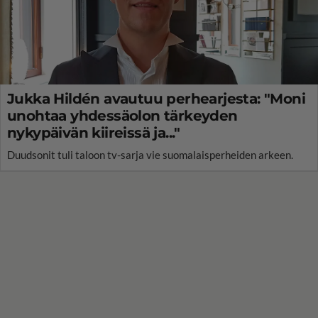
Jukka Hildén avautuu perhearjesta: "Moni
unohtaa yhdessäolon tärkeyden
nykypäivän kiireissä ja..."
Duudsonit tuli taloon tv-sarja vie suomalaisperheiden arkeen.