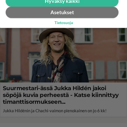
Hyväksy kaikki
Asetukset
Tietosuoja
Suurmestari-ässä Jukka Hildén jakoi
söpöjä kuvia perheestä - Katse kiinnittyy
timanttisormukseen...
Jukka Hildénin ja Chachi-vaimon pienokainen on jo 6 kk!