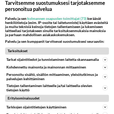
Tarvitsemme suostumuksesi tarjotaksemme
odottaa
personoitua palvelua
Palvelu ja sen
kolmannen osapuolen toimittajat (73)
keräävät
henkilötietoja (esim. IP-osoite tai laitetunniste) käyttäen evästeitä
ja muita teknisiä keinoja tietojen tallentamiseen ja lukemiseen
laitteellasi tarjotakseen sinulle tarkoituksenmukaisia mainoksia
ja parhaan mahdollisen asiakaskokemuksen.
Palvelu ja sen kumppanit tarvitsevat suostumuksesi seuraaviin:
Tarkoitukset
Tarkat sijaintitiedot ja tunnistaminen laitetta skannaamalla
Kohdennettu mainonta ja mainonnan mittaaminen
Personoitu sisältö, sisällön mittaaminen, yleisötutkimus ja
palvelujen kehittäminen
Tietojen tallentaminen laitteelle ja/tai laitteella olevien
tietojen käyttö
Erityisominaisuudet
RESEPTIT
Tarkkojen sijaintitietojen käyttäminen
Maistuva ja halpa sipulikeitto