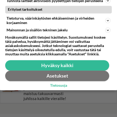
Tunnista laitteet aktiivisesti pyydettyjen tietojen perusteella
on helppo valmistaa.
Erityiset tarkoitukset
Vohvelit eivät viihdy yksin,
Tietoturva, väärinkäytösten ehkäiseminen ja virheiden
joten pistä päälle haluamiasi
korjaaminen
täytteitä. Namskis!
Mainonnan ja sisällön tekninen jakelu
Hyväksymällä sallit tietojesi käsittelyn. Suostumuksesi koskee
Perinteinen lohikeitto
tätä palvelua, hyväksymättä jättäminen voi vaikuttaa
tehdään kermaan.
asiakaskokemukseesi. Jotkut teknologiat saattavat perustella
tietojen käsittelyä oikeutetulla edulla, voit vastustaa tätä tai
muuttaa muita asetuksia klikkaamalla "Asetukset" linkkiä.
Pestopasta tuo Välimeren
maut lautaselle.
Hyväksy kaikki
Asetukset
Gluteeniton kääretorttu on
yhtä hyvää kuin
Tietosuoja
peruskääretorttu. Tämä
maistuu takuuvarmasti
juhlissa kaikille vieraille!