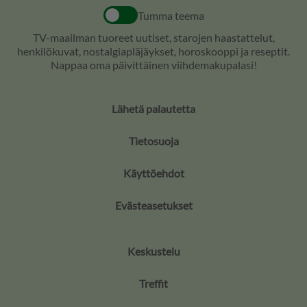
Tumma teema
TV-maailman tuoreet uutiset, starojen haastattelut,
henkilökuvat, nostalgiapläjäykset, horoskooppi ja reseptit.
Nappaa oma päivittäinen viihdemakupalasi!
Lähetä palautetta
Tietosuoja
Käyttöehdot
Evästeasetukset
Keskustelu
Treffit