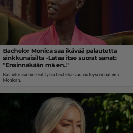
Bachelor Monica saa ikävää palautetta
sinkkunaisilta -Lataa itse suorat sanat:
"Ensinnäkään mä en.."
Bachelor Suomi -realityssä bachelor-Joonas löysi rinnalleen
Monican.