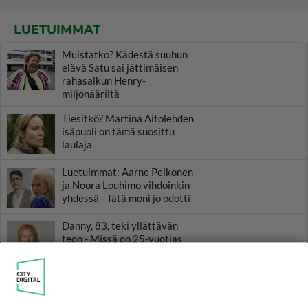
LUETUIMMAT
Muistatko? Kädestä suuhun
elävä Satu sai jättimäisen
rahasalkun Henry-
miljonääriltä
Tiesitkö? Martina Aitolehden
isäpuoli on tämä suosittu
laulaja
Luetuimmat: Aarne Pelkonen
ja Noora Louhimo vihdoinkin
yhdessä - Tätä moni jo odotti
Danny, 83, teki yllättävän
teon - Missä on 25-vuotias
Helmi Loukasmäki?
TTK-voittaja Johannes
Holopainen paljasti iloisen
uutisen - Tätä moni ehti jo