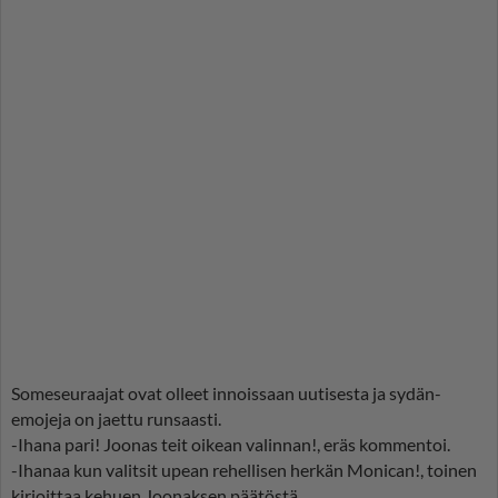
Someseuraajat ovat olleet innoissaan uutisesta ja sydän-
emojeja on jaettu runsaasti.
-Ihana pari! Joonas teit oikean valinnan!, eräs kommentoi.
-Ihanaa kun valitsit upean rehellisen herkän Monican!, toinen
kirjoittaa kehuen Joonaksen päätöstä.