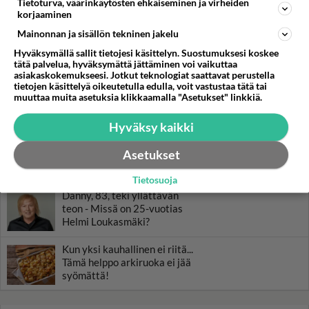
Tietoturva, väärinkäytösten ehkäiseminen ja virheiden
korjaaminen
Muistatko? Kädestä suuhun
Mainonnan ja sisällön tekninen jakelu
elävä Satu sai jättimäisen
rahasalkun Henry-
Hyväksymällä sallit tietojesi käsittelyn. Suostumuksesi koskee
miljonääriltä
tätä palvelua, hyväksymättä jättäminen voi vaikuttaa
asiakaskokemukseesi. Jotkut teknologiat saattavat perustella
tietojen käsittelyä oikeutetulla edulla, voit vastustaa tätä tai
Tiesitkö? Martina Aitolehden
muuttaa muita asetuksia klikkaamalla "Asetukset" linkkiä.
isäpuoli on tämä suosittu
laulaja
Hyväksy kaikki
Luetuimmat: Aarne Pelkonen
Asetukset
ja Noora Louhimo vihdoinkin
yhdessä - Tätä moni jo odotti
Tietosuoja
Danny, 83, teki yllättävän
teon - Missä on 25-vuotias
Helmi Loukasmäki?
Kun yksi kauhallinen ei riitä...
Tämä helppo arkiruoka ei jää
syömättä!