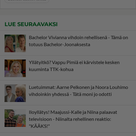
LUE SEURAAVAKSI
Bachelor Vivianna vihdoin rehellisenä - Tämä on
totuus Bachelor-Joonaksesta
Yllätyitkö? Vappu Pimiä ei kärvistele kesken
kuuminta TTK-kohua
Luetuimmat: Aarne Pelkonen ja Noora Louhimo
vihdoinkin yhdessä - Tätä moni jo odotti
Iloyllätys! Maajussi-Kalle ja Niina palaavat
televisioon - Niinalta rehellinen reaktio:
"KÄÄKS!"