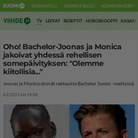
KESKUSTELU
SUOMI24 BLOGI
ALENNUSKOODIT
Suomi24 Viihde
TV
LEFFAT
RESEPTIT
HOROSKOOPPI
KASARI
Oho! Bachelor-Joonas ja Monica
jakoivat yhdessä rehellisen
somepäivityksen: "Olemme
kiitollisia..."
Joonas ja Monica etsivät rakkautta Bachelor Suomi -realityssä.
6.2.2025 klo 14:28