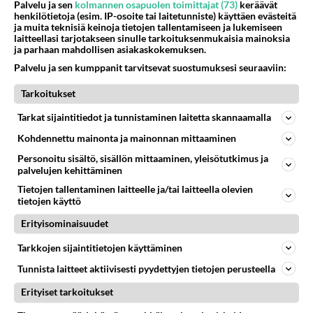
Palvelu ja sen
kolmannen osapuolen toimittajat (73)
keräävät
henkilötietoja (esim. IP-osoite tai laitetunniste) käyttäen evästeitä
ja muita teknisiä keinoja tietojen tallentamiseen ja lukemiseen
laitteellasi tarjotakseen sinulle tarkoituksenmukaisia mainoksia
ja parhaan mahdollisen asiakaskokemuksen.
Palvelu ja sen kumppanit tarvitsevat suostumuksesi seuraaviin:
Tarkoitukset
Tarkat sijaintitiedot ja tunnistaminen laitetta skannaamalla
Kohdennettu mainonta ja mainonnan mittaaminen
Personoitu sisältö, sisällön mittaaminen, yleisötutkimus ja
palvelujen kehittäminen
Tietojen tallentaminen laitteelle ja/tai laitteella olevien
tietojen käyttö
Erityisominaisuudet
Tarkkojen sijaintitietojen käyttäminen
Tunnista laitteet aktiivisesti pyydettyjen tietojen perusteella
Erityiset tarkoitukset
LUETUIMMAT