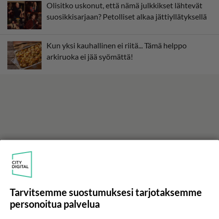
Olisitko uskonut, että nämä julkkikset lähtevät
suosikkisarjaan? Petolliset alkaa jättiyllätyksellä
Kun yksi kauhallinen ei riitä... Tämä helppo
arkiruoka ei jää syömättä!
Tarvitsemme suostumuksesi tarjotaksemme
personoitua palvelua