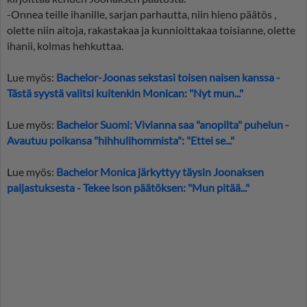
-Onnea teille ihanille, sarjan parhautta, niin hieno päätös ,
olette niin aitoja, rakastakaa ja kunnioittakaa toisianne, olette
ihanii, kolmas hehkuttaa.
Lue myös:
Bachelor-Joonas sekstasi toisen naisen kanssa -
Tästä syystä valitsi kuitenkin Monican: "Nyt mun..."
Lue myös:
Bachelor Suomi: Vivianna saa "anopilta" puhelun -
Avautuu poikansa "hihhulihommista": "Ettei se..."
Lue myös:
Bachelor Monica järkyttyy täysin Joonaksen
paljastuksesta - Tekee ison päätöksen: "Mun pitää..."