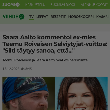
KESKUSTELU
SUOMI24 BLOGI
ALENNUSKOODIT
Suomi24 Viihde
TV
LEFFAT
RESEPTIT
HOROSKOOPPI
KASARI
Saara Aalto kommentoi ex-mies
Teemu Roivaisen Selviytyjät-voittoa:
"Silti täytyy sanoa, että..."
Teemu Roivainen ja Saara Aalto ovat ex-pariskunta.
15.12.2023 klo 8:45