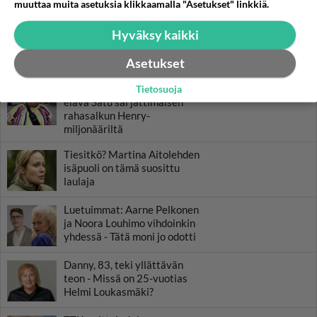
muuttaa muita asetuksia klikkaamalla "Asetukset" linkkiä.
Hyväksy kaikki
Asetukset
LUETUIMMAT
Muistatko? Kädestä suuhun
Tietosuoja
elävä Satu sai jättimäisen
rahasalkun Henry-
miljonääriltä
Tiesitkö? Martina Aitolehden
isäpuoli on tämä suosittu
laulaja
Luetuimmat: Aarne Pelkonen
ja Noora Louhimo vihdoinkin
yhdessä - Tätä moni jo odotti
Danny, 83, teki yllättävän
teon - Missä on 25-vuotias
Helmi Loukasmäki?