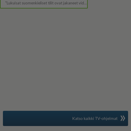
»
Suomen suosituin
Katso kaikki TV-ohjelmat
TV-opas