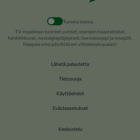
Tumma teema
TV-maailman tuoreet uutiset, starojen haastattelut,
henkilökuvat, nostalgiapläjäykset, horoskooppi ja reseptit.
Nappaa oma päivittäinen viihdemakupalasi!
Lähetä palautetta
Tietosuoja
Käyttöehdot
Evästeasetukset
Keskustelu