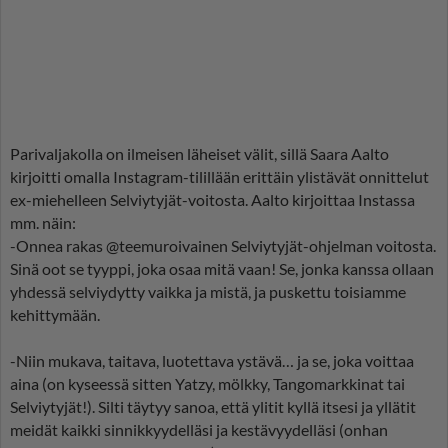
Parivaljakolla on ilmeisen läheiset välit, sillä Saara Aalto
kirjoitti omalla Instagram-tilillään erittäin ylistävät onnittelut
ex-miehelleen Selviytyjät-voitosta. Aalto kirjoittaa Instassa
mm. näin:
-Onnea rakas @teemuroivainen Selviytyjät-ohjelman voitosta.
Sinä oot se tyyppi, joka osaa mitä vaan! Se, jonka kanssa ollaan
yhdessä selviydytty vaikka ja mistä, ja puskettu toisiamme
kehittymään.
-Niin mukava, taitava, luotettava ystävä… ja se, joka voittaa
aina (on kyseessä sitten Yatzy, mölkky, Tangomarkkinat tai
Selviytyjät!). Silti täytyy sanoa, että ylitit kyllä itsesi ja yllätit
meidät kaikki sinnikkyydelläsi ja kestävyydelläsi (onhan