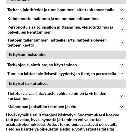
Tarkat sijaintitiedot ja tunnistaminen laitetta skannaamalla
Kohdennettu mainonta ja mainonnan mittaaminen
Personoitu sisältö, sisällön mittaaminen, yleisötutkimus ja
palvelujen kehittäminen
Tietojen tallentaminen laitteelle ja/tai laitteella olevien
tietojen käyttö
Erityisominaisuudet
Tarkkojen sijaintitietojen käyttäminen
Tunnista laitteet aktiivisesti pyydettyjen tietojen perusteella
Erityiset tarkoitukset
Tietoturva, väärinkäytösten ehkäiseminen ja virheiden
korjaaminen
Mainonnan ja sisällön tekninen jakelu
Hyväksymällä sallit tietojesi käsittelyn. Suostumuksesi koskee
tätä palvelua, hyväksymättä jättäminen voi vaikuttaa
asiakaskokemukseesi. Jotkut teknologiat saattavat perustella
tietojen käsittelyä oikeutetulla edulla, voit vastustaa tätä tai