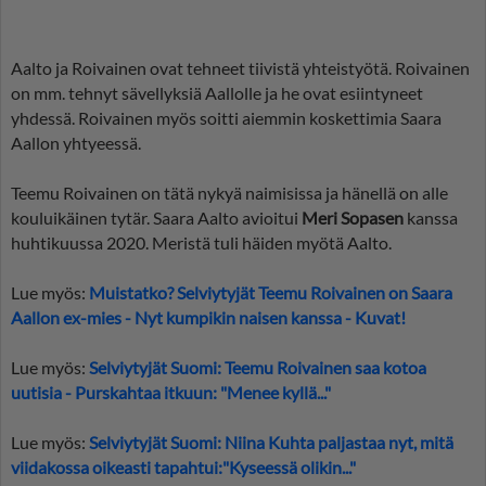
Aalto ja Roivainen ovat tehneet tiivistä yhteistyötä. Roivainen
on mm. tehnyt sävellyksiä Aallolle ja he ovat esiintyneet
yhdessä. Roivainen myös soitti aiemmin koskettimia Saara
Aallon yhtyeessä.
Teemu Roivainen on tätä nykyä naimisissa ja hänellä on alle
kouluikäinen tytär. Saara Aalto avioitui
Meri Sopasen
kanssa
huhtikuussa 2020. Meristä tuli häiden myötä Aalto.
Lue myös:
Muistatko? Selviytyjät Teemu Roivainen on Saara
Aallon ex-mies - Nyt kumpikin naisen kanssa - Kuvat!
Lue myös:
Selviytyjät Suomi: Teemu Roivainen saa kotoa
uutisia - Purskahtaa itkuun: "Menee kyllä..."
Lue myös:
Selviytyjät Suomi: Niina Kuhta paljastaa nyt, mitä
viidakossa oikeasti tapahtui:"Kyseessä olikin..."