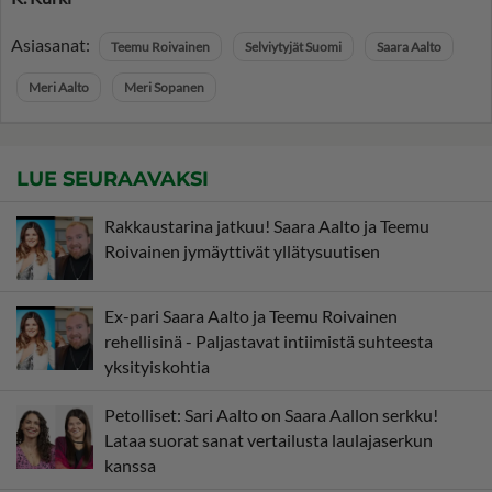
Asiasanat:
Teemu Roivainen
Selviytyjät Suomi
Saara Aalto
Meri Aalto
Meri Sopanen
LUE SEURAAVAKSI
Rakkaustarina jatkuu! Saara Aalto ja Teemu
Roivainen jymäyttivät yllätysuutisen
Ex-pari Saara Aalto ja Teemu Roivainen
rehellisinä - Paljastavat intiimistä suhteesta
yksityiskohtia
Petolliset: Sari Aalto on Saara Aallon serkku!
Lataa suorat sanat vertailusta laulajaserkun
kanssa