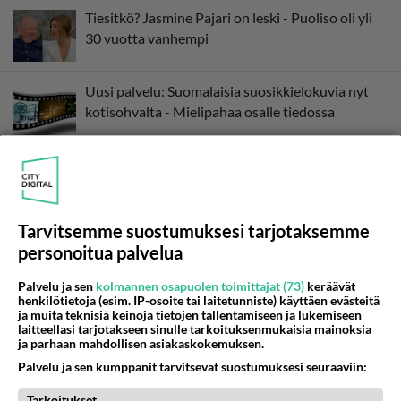
Tiesitkö? Jasmine Pajari on leski - Puoliso oli yli
30 vuotta vanhempi
Uusi palvelu: Suomalaisia suosikkielokuvia nyt
kotisohvalta - Mielipahaa osalle tiedossa
Esko Eerikäinen lopetti testosteronit kesäksi -
Tämä ikävä vaikutus iski heti
Tarvitsemme suostumuksesi tarjotaksemme
personoitua palvelua
Palvelu ja sen
kolmannen osapuolen toimittajat (73)
keräävät
henkilötietoja (esim. IP-osoite tai laitetunniste) käyttäen evästeitä
ja muita teknisiä keinoja tietojen tallentamiseen ja lukemiseen
laitteellasi tarjotakseen sinulle tarkoituksenmukaisia mainoksia
ja parhaan mahdollisen asiakaskokemuksen.
Palvelu ja sen kumppanit tarvitsevat suostumuksesi seuraaviin:
Tarkoitukset