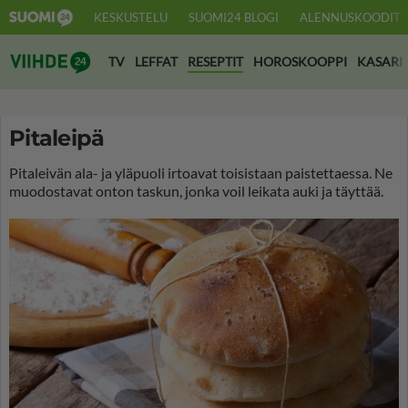
KESKUSTELU
SUOMI24 BLOGI
ALENNUSKOODIT
Suomi24 Viihde
TV
LEFFAT
RESEPTIT
HOROSKOOPPI
KASARI
Pitaleipä
Pitaleivän ala- ja yläpuoli irtoavat toisistaan paistettaessa. Ne
muodostavat onton taskun, jonka voil leikata auki ja täyttää.