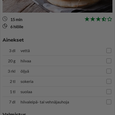
15 min
6 hlölle
Ainekset
3 dl
vettä
20 g
hiivaa
3 rkl
öljyä
2 tl
sokeria
1 tl
suolaa
7 dl
hiivaleipä- tai vehnäjauhoja
Valmistus