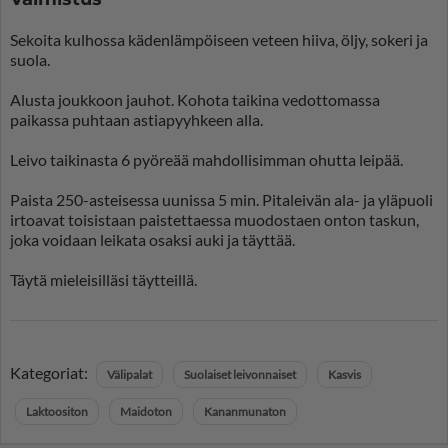
Sekoita kulhossa kädenlämpöiseen veteen hiiva, öljy, sokeri ja
suola.
Alusta joukkoon jauhot. Kohota taikina vedottomassa
paikassa puhtaan astiapyyhkeen alla.
Leivo taikinasta 6 pyöreää mahdollisimman ohutta leipää.
Paista 250-asteisessa uunissa 5 min. Pitaleivän ala- ja yläpuoli
irtoavat toisistaan paistettaessa muodostaen onton taskun,
joka voidaan leikata osaksi auki ja täyttää.
Täytä mieleisilläsi täytteillä.
Kategoriat:
Välipalat
Suolaiset leivonnaiset
Kasvis
Laktoositon
Maidoton
Kananmunaton