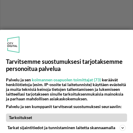
Tarvitsemme suostumuksesi tarjotaksemme
personoitua palvelua
Palvelu ja sen
kolmannen osapuolen toimittajat (73)
keräävät
henkilötietoja (esim. IP-osoite tai laitetunniste) käyttäen evästeitä
ja muita teknisiä keinoja tietojen tallentamiseen ja lukemiseen
laitteellasi tarjotakseen sinulle tarkoituksenmukaisia mainoksia
ja parhaan mahdollisen asiakaskokemuksen.
RESEPTIT
Palvelu ja sen kumppanit tarvitsevat suostumuksesi seuraaviin:
Raakasuklaan valmistus
Tarkoitukset
onnistuu helposti myös
kotona.
Tarkat sijaintitiedot ja tunnistaminen laitetta skannaamalla