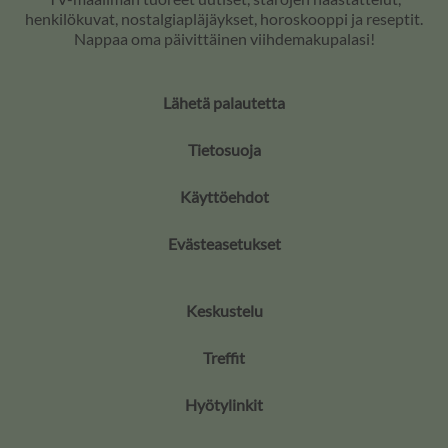
henkilökuvat, nostalgiapläjäykset, horoskooppi ja reseptit.
Nappaa oma päivittäinen viihdemakupalasi!
Lähetä palautetta
Tietosuoja
Käyttöehdot
Evästeasetukset
Keskustelu
Treffit
Hyötylinkit