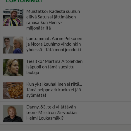
LUETUIMMAT
Muistatko? Kädestä suuhun
elävä Satu sai jättimäisen
rahasalkun Henry-
miljonääriltä
Luetuimmat: Aarne Pelkonen
ja Noora Louhimo vihdoinkin
yhdessä - Tätä moni jo odotti
Tiesitkö? Martina Aitolehden
isäpuoli on tämä suosittu
laulaja
Kun yksi kauhallinen ei riitä...
Tämä helppo arkiruoka ei jää
syömättä!
Danny, 83, teki yllättävän
teon - Missä on 25-vuotias
Helmi Loukasmäki?