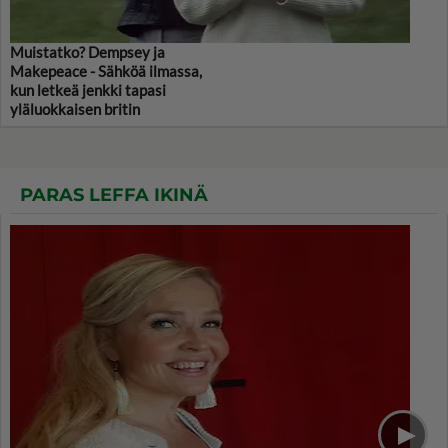
Muistatko? Dempsey ja
Makepeace - Sähköä ilmassa,
kun letkeä jenkki tapasi
yläluokkaisen britin
PARAS LEFFA IKINÄ