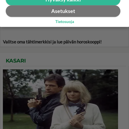
7.8.2026
Asetukset
Tietosuoja
Valitse oma tähtimerkkisi ja lue päivän horoskooppi!
KASARI