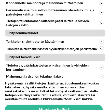
Uuniperunat saa vertaisensa
Kohdennettu mainonta ja mainonnan mittaaminen
kaverin lohesta. Kokeile myös
Personoitu sisältö, sisällön mittaaminen, yleisötutkimus ja
kasvis- tai lihatäytteellä!
palvelujen kehittäminen
Tietojen tallentaminen laitteelle ja/tai laitteella olevien
Broileripyörykät on helppo
tietojen käyttö
ostaa eineksenä, mutta
pyöräytät ne helposti
Erityisominaisuudet
kotonakin. Toimii kotibileissä
ja illanistujaisissa!
Tarkkojen sijaintitietojen käyttäminen
Tunnista laitteet aktiivisesti pyydettyjen tietojen perusteella
Spaghetti bolognese -
klassikkoruoka Italiasta.
Erityiset tarkoitukset
Mammia mia, mikä herkku!
Tietoturva, väärinkäytösten ehkäiseminen ja virheiden
Kanavartaat valmistat
korjaaminen
nopeasti joko uunissa tai
Mainonnan ja sisällön tekninen jakelu
grillissä.
Hyväksymällä sallit tietojesi käsittelyn. Suostumuksesi koskee
tätä palvelua, hyväksymättä jättäminen voi vaikuttaa
asiakaskokemukseesi. Jotkut teknologiat saattavat perustella
tietojen käsittelyä oikeutetulla edulla, voit vastustaa tätä tai
muuttaa muita asetuksia klikkaamalla "Asetukset" linkkiä.
HOROSKOOPPI
Hyväksy kaikki