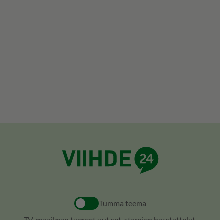
Tumma teema
TV-maailman tuoreet uutiset, starojen haastattelut,