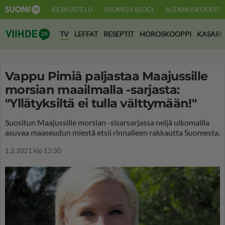
KESKUSTELU
SUOMI24 BLOGI
ALENNUSKOODIT
Suomi24 Viihde
TV
LEFFAT
RESEPTIT
HOROSKOOPPI
KASARI
Vappu Pimiä paljastaa Maajussille
morsian maailmalla -sarjasta:
"Yllätyksiltä ei tulla välttymään!"
Suositun Maajussille morsian -sisarsarjassa neljä ulkomailla
asuvaa maaseudun miestä etsii rinnalleen rakkautta Suomesta.
1.2.2021 klo 12:30