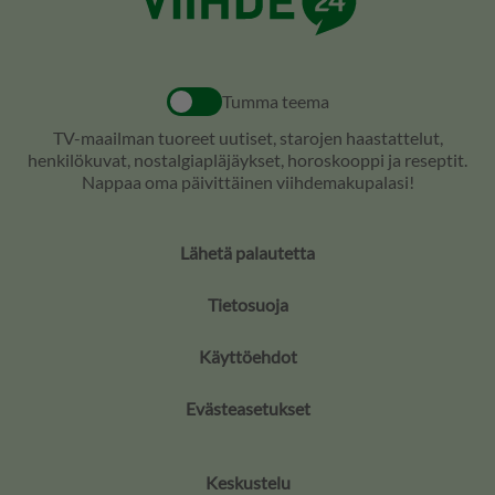
Tumma teema
TV-maailman tuoreet uutiset, starojen haastattelut,
henkilökuvat, nostalgiapläjäykset, horoskooppi ja reseptit.
Nappaa oma päivittäinen viihdemakupalasi!
Lähetä palautetta
Tietosuoja
Käyttöehdot
Evästeasetukset
Keskustelu