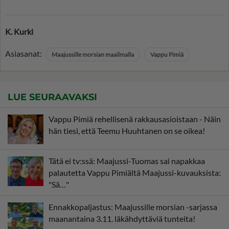
K. Kurki
Asiasanat:
Maajussille morsian maailmalla
Vappu Pimiä
LUE SEURAAVAKSI
Vappu Pimiä rehellisenä rakkausasioistaan - Näin
hän tiesi, että Teemu Huuhtanen on se oikea!
Tätä ei tv:ssä: Maajussi-Tuomas sai napakkaa
palautetta Vappu Pimiältä Maajussi-kuvauksista:
"Sä…"
Ennakkopaljastus: Maajussille morsian -sarjassa
maanantaina 3.11. läkähdyttäviä tunteita!