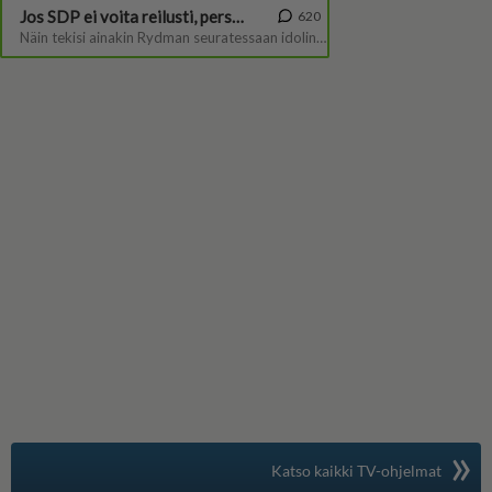
»
Suomen suosituin
Katso kaikki TV-ohjelmat
TV-opas