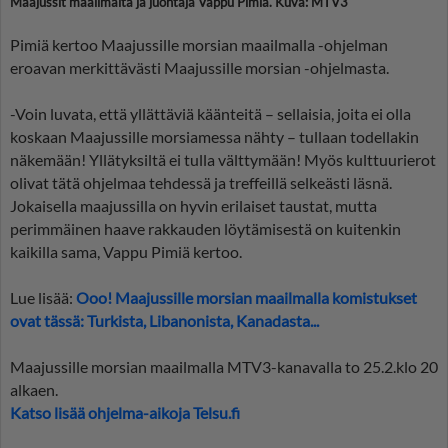
Maajussit maailmalta ja juontaja Vappu Pimiä. Kuva: MTV3
Pimiä kertoo Maajussille morsian maailmalla -ohjelman
eroavan merkittävästi Maajussille morsian -ohjelmasta.
-Voin luvata, että yllättäviä käänteitä – sellaisia, joita ei olla
koskaan Maajussille morsiamessa nähty – tullaan todellakin
näkemään! Yllätyksiltä ei tulla välttymään! Myös kulttuurierot
olivat tätä ohjelmaa tehdessä ja treffeillä selkeästi läsnä.
Jokaisella maajussilla on hyvin erilaiset taustat, mutta
perimmäinen haave rakkauden löytämisestä on kuitenkin
kaikilla sama, Vappu Pimiä kertoo.
Lue lisää:
Ooo! Maajussille morsian maailmalla komistukset
ovat tässä: Turkista, Libanonista, Kanadasta...
Maajussille morsian maailmalla MTV3-kanavalla to 25.2.klo 20
alkaen.
Katso lisää ohjelma-aikoja Telsu.fi