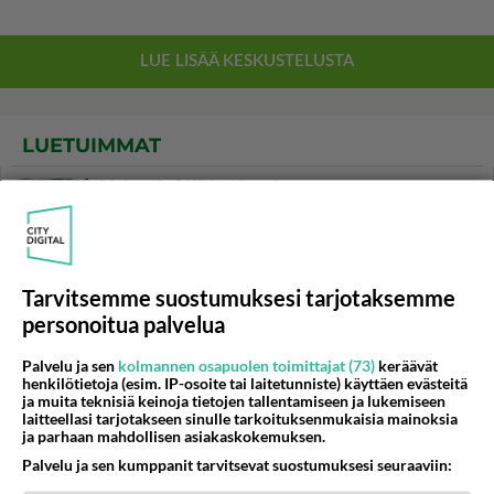
LUETUIMMAT
Muistatko? Kädestä suuhun
elävä Satu sai jättimäisen
rahasalkun Henry-
miljonääriltä
Tiesitkö? Martina Aitolehden
Tarvitsemme suostumuksesi tarjotaksemme
isäpuoli on tämä suosittu
personoitua palvelua
laulaja
Palvelu ja sen
kolmannen osapuolen toimittajat (73)
keräävät
Luetuimmat: Aarne Pelkonen
henkilötietoja (esim. IP-osoite tai laitetunniste) käyttäen evästeitä
ja Noora Louhimo vihdoinkin
ja muita teknisiä keinoja tietojen tallentamiseen ja lukemiseen
yhdessä - Tätä moni jo odotti
laitteellasi tarjotakseen sinulle tarkoituksenmukaisia mainoksia
ja parhaan mahdollisen asiakaskokemuksen.
Danny, 83, teki yllättävän
Palvelu ja sen kumppanit tarvitsevat suostumuksesi seuraaviin:
teon - Missä on 25-vuotias