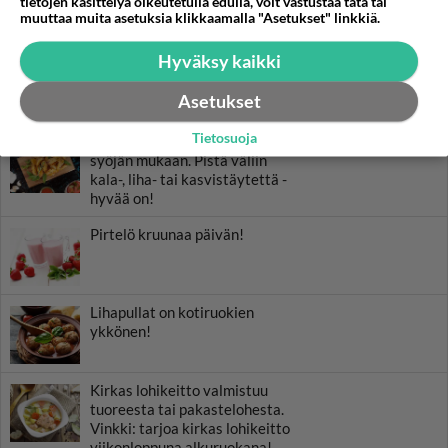
tietojen käsittelyä oikeutetulla edulla, voit vastustaa tätä tai
muuttaa muita asetuksia klikkaamalla "Asetukset" linkkiä.
RESEPTIT
Hyväksy kaikki
Parsakaalipiiras on
herkullinen suolainen piiras.
Asetukset
Tietosuoja
Uuniperunat varioituvat
syöjän mukaan. Pistä väliin
kala-, liha- tai kasvistäytettä -
hyvää on!
Pirtelö kruunaa päivän!
Lihapullat on kotiruokien
ykkönen!
Kirkas lohikeitto valmistuu
tuoreesta tai pakastelohesta.
Vinkki: tarjoa kirkas lohikeitto
viikonloppuna alkuruokana!