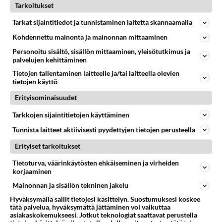
Helmi Loukasmäki?
Tarkoitukset
Tarkat sijaintitiedot ja tunnistaminen laitetta skannaamalla
Kun yksi kauhallinen ei riitä...
Tämä helppo arkiruoka ei jää
Kohdennettu mainonta ja mainonnan mittaaminen
syömättä!
Personoitu sisältö, sisällön mittaaminen, yleisötutkimus ja
palvelujen kehittäminen
Tietojen tallentaminen laitteelle ja/tai laitteella olevien
tietojen käyttö
Erityisominaisuudet
Tarkkojen sijaintitietojen käyttäminen
Tunnista laitteet aktiivisesti pyydettyjen tietojen perusteella
Erityiset tarkoitukset
Tietoturva, väärinkäytösten ehkäiseminen ja virheiden
korjaaminen
Mainonnan ja sisällön tekninen jakelu
Hyväksymällä sallit tietojesi käsittelyn. Suostumuksesi koskee
tätä palvelua, hyväksymättä jättäminen voi vaikuttaa
asiakaskokemukseesi. Jotkut teknologiat saattavat perustella