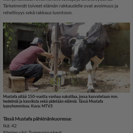
Tärkeimmät toiveet elämän rakkaudelle ovat avoimuus ja
rehellisyys sekä rakkaus luontoon.
Mustafa pitää 150-vuotta vanhaa sukutilaa, jossa kasvatetaan mm.
hedelmiä ja kasviksia sekä pidetään eläimiä. Tässä Mustafa
lypsyhommissa. Kuva: MTV3
Tässä Mustafa pähkinänkuoressa:
Ikä: 42
Silmien väri: Tummanruskeat