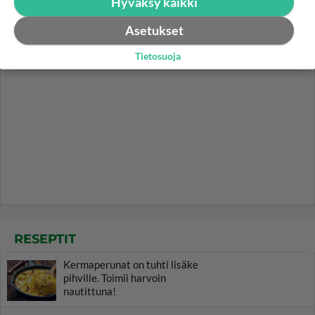
Hyväksy kaikki
Asetukset
Tietosuoja
RESEPTIT
Kermaperunat on tuhti lisäke
pihville. Toimii harvoin
nautittuna!