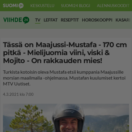
KESKUSTELU
SUOMI24 BLOGI
ALENNUSKOODIT
Suomi24 Viihde
TV
LEFFAT
RESEPTIT
HOROSKOOPPI
KASARI
Tässä on Maajussi-Mustafa - 170 cm
pitkä - Mielijuomia viini, viski &
Mojito - On rakkauden mies!
Turkista kotoisin oleva Mustafa etsii kumppania Maajussille
morsian maailmalla -ohjelmassa. Mustafan kuulumiset kertoi
MTV Uutiset.
4.3.2021 klo 7:00