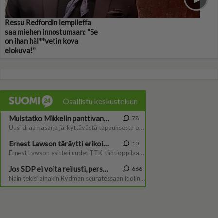
Ressu Redfordin lempileffa
saa miehen innostumaan: "Se
on ihan häl**vetin kova
elokuva!"