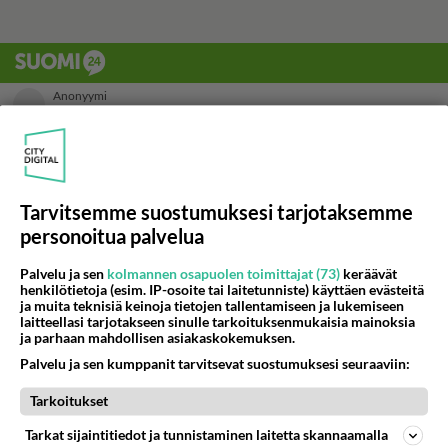
Tarvitsemme suostumuksesi tarjotaksemme
personoitua palvelua
Palvelu ja sen
kolmannen osapuolen toimittajat (73)
keräävät
henkilötietoja (esim. IP-osoite tai laitetunniste) käyttäen evästeitä
ja muita teknisiä keinoja tietojen tallentamiseen ja lukemiseen
laitteellasi tarjotakseen sinulle tarkoituksenmukaisia mainoksia
ja parhaan mahdollisen asiakaskokemuksen.
Palvelu ja sen kumppanit tarvitsevat suostumuksesi seuraaviin:
Tarkoitukset
Tarkat sijaintitiedot ja tunnistaminen laitetta skannaamalla
LUETUIMMAT