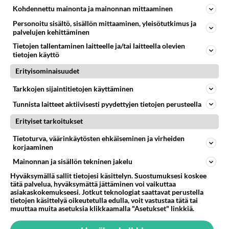
Kohdennettu mainonta ja mainonnan mittaaminen
Muistatko? Kädestä suuhun
Personoitu sisältö, sisällön mittaaminen, yleisötutkimus ja
elävä Satu sai jättimäisen
palvelujen kehittäminen
rahasalkun Henry-
miljonääriltä
Tietojen tallentaminen laitteelle ja/tai laitteella olevien
tietojen käyttö
Tiesitkö? Martina Aitolehden
Erityisominaisuudet
isäpuoli on tämä suosittu
laulaja
Tarkkojen sijaintitietojen käyttäminen
Luetuimmat: Aarne Pelkonen
Tunnista laitteet aktiivisesti pyydettyjen tietojen perusteella
ja Noora Louhimo vihdoinkin
Erityiset tarkoitukset
yhdessä - Tätä moni jo odotti
Tietoturva, väärinkäytösten ehkäiseminen ja virheiden
Danny, 83, teki yllättävän
korjaaminen
teon - Missä on 25-vuotias
Mainonnan ja sisällön tekninen jakelu
Helmi Loukasmäki?
Hyväksymällä sallit tietojesi käsittelyn. Suostumuksesi koskee
tätä palvelua, hyväksymättä jättäminen voi vaikuttaa
Kun yksi kauhallinen ei riitä...
asiakaskokemukseesi. Jotkut teknologiat saattavat perustella
Tämä helppo arkiruoka ei jää
tietojen käsittelyä oikeutetulla edulla, voit vastustaa tätä tai
syömättä!
muuttaa muita asetuksia klikkaamalla "Asetukset" linkkiä.