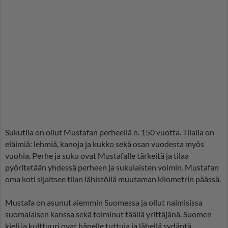
Sukutila on ollut Mustafan perheellä n. 150 vuotta. Tilalla on
eläimiä: lehmiä, kanoja ja kukko sekä osan vuodesta myös
vuohia. Perhe ja suku ovat Mustafalle tärkeitä ja tilaa
pyöritetään yhdessä perheen ja sukulaisten voimin. Mustafan
oma koti sijaitsee tilan lähistöllä muutaman kilometrin päässä.
Mustafa on asunut aiemmin Suomessa ja ollut naimisissa
suomalaisen kanssa sekä toiminut täällä yrittäjänä. Suomen
kieli ja kulttuuri ovat hänelle tuttuja ja lähellä sydäntä.