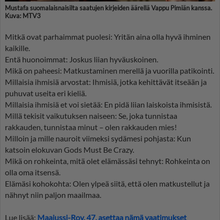
Mustafa suomalaisnaisilta saatujen kirjeiden äärellä Vappu Pimiän kanssa.
Kuva: MTV3
Mitkä ovat parhaimmat puolesi: Yritän aina olla hyvä ihminen
kaikille.
Entä huonoimmat: Joskus liian hyväuskoinen.
Mikä on paheesi: Matkustaminen merellä ja vuorilla patikointi.
Millaisia ihmisiä arvostat: Ihmisiä, jotka kehittävät itseään ja
puhuvat useita eri kieliä.
Millaisia ihmisiä et voi sietää: En pidä liian laiskoista ihmisistä.
Millä tekisit vaikutuksen naiseen: Se, joka tunnistaa
rakkauden, tunnistaa minut – olen rakkauden mies!
Milloin ja mille nauroit viimeksi sydämesi pohjasta: Kun
katsoin elokuvan Gods Must Be Crazy.
Mikä on rohkeinta, mitä olet elämässäsi tehnyt: Rohkeinta on
olla oma itsensä.
Elämäsi kohokohta: Olen ylpeä siitä, että olen matkustellut ja
nähnyt niin paljon maailmaa.
Lue lisää:
Maajussi-Roy, 47, asettaa nämä vaatimukset