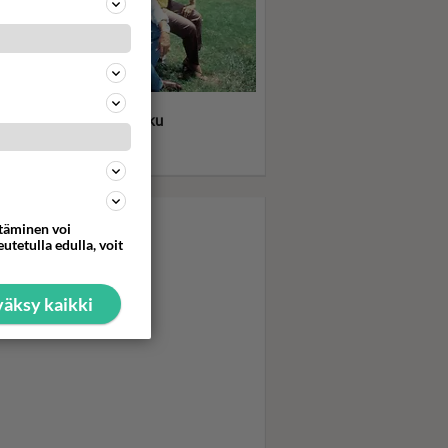
ititko? JR, Sue Ellen,
by, Pamela, Lucy vai joku
 - Kuka oli Dallas-
sikkisi?
ttäminen voi
utetulla edulla, voit
äksy kaikki