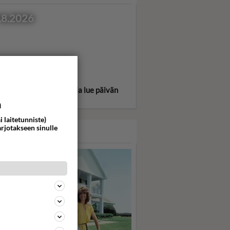
.8.2026
itse oma tähtimerkkisi ja lue päivän
oskooppi!
a
i laitetunniste)
arjotakseen sinulle
ASARI