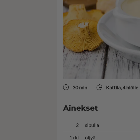
30 min
Kattila, 4 hlölle
Ainekset
2
sipulia
1 rkl
öljyä