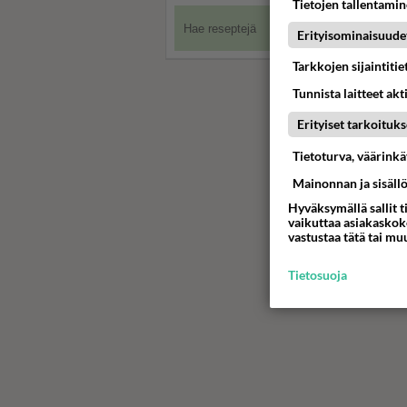
Tietojen tallentamine
Erityisominaisuude
Tarkkojen sijaintiti
Tunnista laitteet akt
Erityiset tarkoituks
Tietoturva, väärink
Mainonnan ja sisäll
Hyväksymällä sallit t
vaikuttaa asiakaskoke
vastustaa tätä tai mu
Tietosuoja