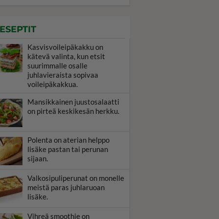
ESEPTIT
Kasvisvoileipäkakku on
kätevä valinta, kun etsit
suurimmalle osalle
juhlavieraista sopivaa
voileipäkakkua.
Mansikkainen juustosalaatti
on pirteä keskikesän herkku.
Polenta on aterian helppo
lisäke pastan tai perunan
sijaan.
Valkosipuliperunat on monelle
meistä paras juhlaruoan
lisäke.
Vihreä smoothie on