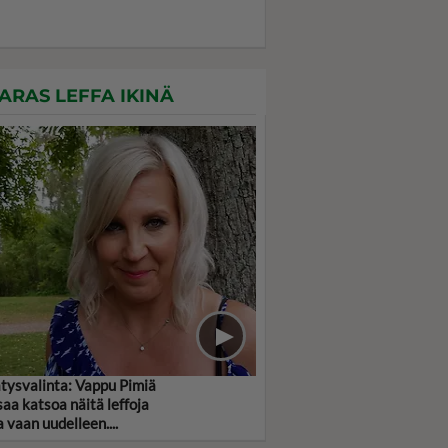
ARAS LEFFA IKINÄ
ätysvalinta: Vappu Pimiä
saa katsoa näitä leffoja
a vaan uudelleen....