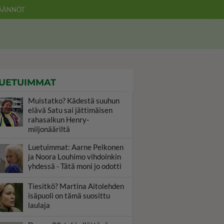
ÄÄNNÖT
UETUIMMAT
Muistatko? Kädestä suuhun
elävä Satu sai jättimäisen
rahasalkun Henry-
miljonääriltä
Luetuimmat: Aarne Pelkonen
ja Noora Louhimo vihdoinkin
yhdessä - Tätä moni jo odotti
Tiesitkö? Martina Aitolehden
isäpuoli on tämä suosittu
laulaja