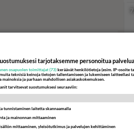
7
eitto
Tuhti linssikeitto sopii
Val
hor
vegaaneille ja sekasyöjille.
uostumuksesi tarjotaksemme personoitua palvelu
nen osapuolen toimittajat (73)
keräävät henkilötietoja (esim. IP-osoite ta
 muita teknisiä keinoja tietojen tallentamiseen ja lukemiseen laitteellasi t
ta
Borssikeitto tuo ripauksen
K
a mainoksia ja parhaan mahdollisen asiakaskokemuksen.
pi.
venäläistä ruokakulttuuria
anit tarvitsevat suostumuksesi seuraaviin:
omaan ruokapöytääsi.
Porkkanakeitto on raikas
t ja tunnistaminen laitetta skannaamalla
en-
ilmestys.
ta ja mainonnan mittaaminen
sisällön mittaaminen, yleisötutkimus ja palvelujen kehittäminen