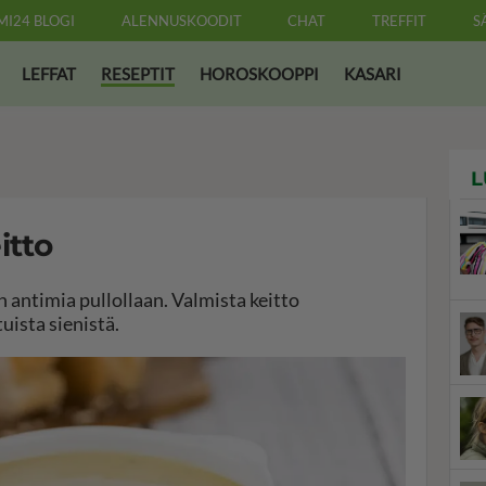
MI24 BLOGI
ALENNUSKOODIT
CHAT
TREFFIT
S
LEFFAT
RESEPTIT
HOROSKOOPPI
KASARI
L
itto
antimia pullollaan. Valmista keitto
uista sienistä.