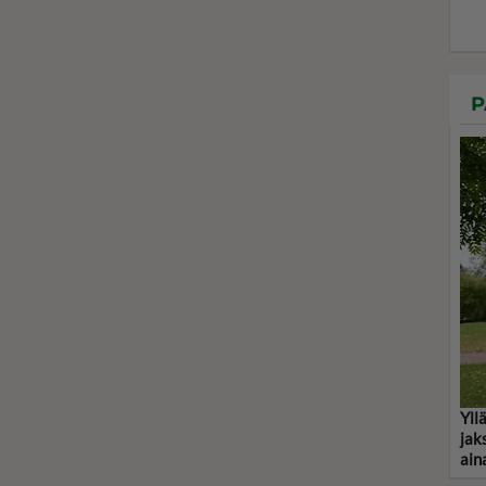
P
Yll
jak
ain