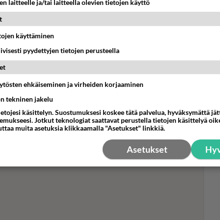
n laitteelle ja/tai laitteella olevien tietojen käyttö
t
etojen käyttäminen
Fan
iivisesti pyydettyjen tietojen perusteella
Bob
et
muu
suo
äytösten ehkäiseminen ja virheiden korjaaminen
ön tekninen jakelu
ietojesi käsittelyn. Suostumuksesi koskee tätä palvelua, hyväksymättä jä
mukseesi. Jotkut teknologiat saattavat perustella tietojen käsittelyä oike
uttaa muita asetuksia klikkaamalla "Asetukset" linkkiä.
Asetukset
Hyv