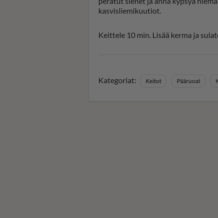
peratut sienet ja anna kypsyä hieman
kasvisliemikuutiot.
Keittele 10 min. Lisää kerma ja sulat
Kategoriat:
Keitot
Pääruoat