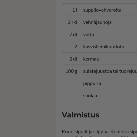
1 l
suppilovahveroita
2 rkl
vehnäjauhoja
7 dl
vettä
2
kasvisliemikuutiota
2 dl
kermaa
100 g
sulatejuustoa tai tuoreju
pippuria
suolaa
Valmistus
Kuori sipulit ja silppua. Kuullota s