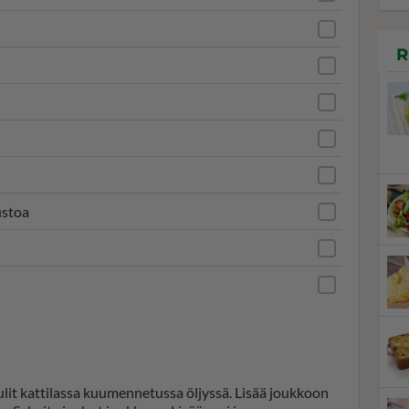
R
ustoa
ipulit kattilassa kuumennetussa öljyssä. Lisää joukkoon