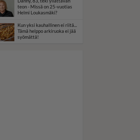
Danny, 83, teki yllättävän
teon - Missä on 25-vuotias
Helmi Loukasmäki?
Kun yksi kauhallinen ei riitä...
Tämä helppo arkiruoka ei jää
syömättä!