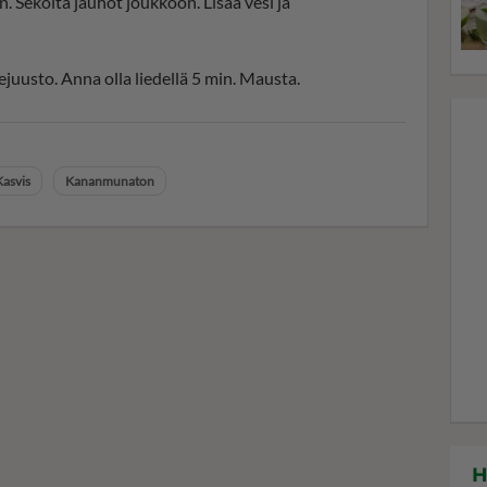
. Sekoita jauhot joukkoon. Lisää vesi ja
ejuusto. Anna olla liedellä 5 min. Mausta.
Kasvis
Kananmunaton
H