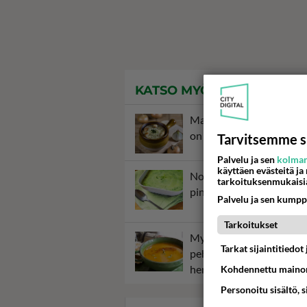
KATSO MYÖS
Maistuva ja halpa sipulik
on helppo valmistaa.
Tarvitsemme s
Palvelu ja sen
kolman
käyttäen evästeitä ja
Nokkoskeitto on tavallis
tarkoituksenmukaisi
pinaattikeittoa viekkaam
Palvelu ja sen kumpp
Tarkoitukset
Myskikurpitsakeitto on
Tarkat sijaintitiedo
pehmeän makea Hallowe
herkku.
Kohdennettu mainon
Personoitu sisältö, 