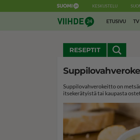
KESKUSTELU
SUO
Suomi24 Viihde
ETUSIVU
TV
RESEPTIT
Suppilovahveroke
Suppilovahverokeitto on metsän 
itsekerätyistä tai kaupasta ostet