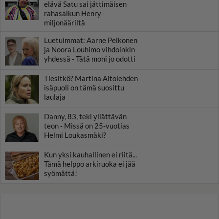
elävä Satu sai jättimäisen
rahasalkun Henry-
miljonääriltä
Luetuimmat: Aarne Pelkonen
ja Noora Louhimo vihdoinkin
yhdessä - Tätä moni jo odotti
Tiesitkö? Martina Aitolehden
isäpuoli on tämä suosittu
laulaja
Danny, 83, teki yllättävän
teon - Missä on 25-vuotias
Helmi Loukasmäki?
Kun yksi kauhallinen ei riitä...
Tämä helppo arkiruoka ei jää
syömättä!