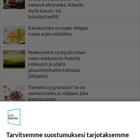
mehevä alkuruoka. Kokeile
myös kasvis- tai
kalatäytteellä!
Kanakastike on super-helppo
ruoka arjen säätöihin.
Nokkosletut syntyvät oman
maan nokkosista. Kokeile
rohkeasti ja yllätä
pinaattilettuihin tottunut
jälkipolvi!
Tunnetko jo granolan? Se on
aamiaisruoka ja välipala, joka
koostuu esim.
HOROSKOOPPI
Tarvitsemme suostumuksesi tarjotaksemme