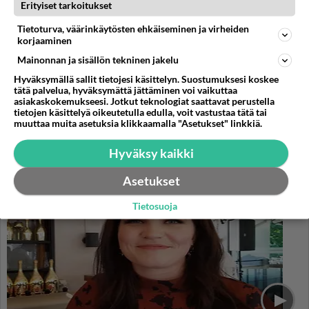
Erityiset tarkoitukset
Tietoturva, väärinkäytösten ehkäiseminen ja virheiden
Muistatko? Dempsey ja
korjaaminen
Makepeace - Sähköä ilmassa,
Mainonnan ja sisällön tekninen jakelu
kun letkeä jenkki tapasi
yläluokkaisen britin
Hyväksymällä sallit tietojesi käsittelyn. Suostumuksesi koskee
tätä palvelua, hyväksymättä jättäminen voi vaikuttaa
asiakaskokemukseesi. Jotkut teknologiat saattavat perustella
tietojen käsittelyä oikeutetulla edulla, voit vastustaa tätä tai
muuttaa muita asetuksia klikkaamalla "Asetukset" linkkiä.
PARAS LEFFA IKINÄ
Hyväksy kaikki
Asetukset
Tietosuoja