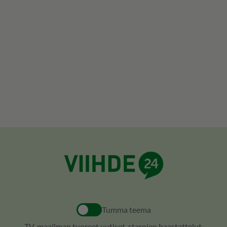
Tumma teema
TV-maailman tuoreet uutiset, starojen haastattelut,