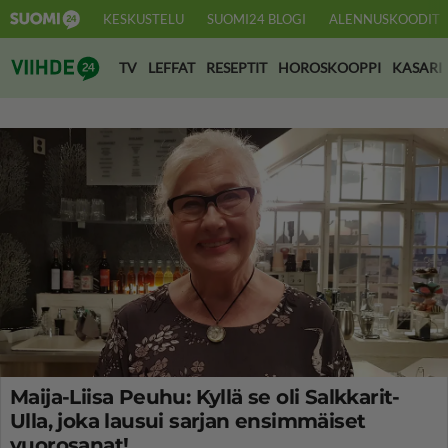
KESKUSTELU
SUOMI24 BLOGI
ALENNUSKOODIT
Suomi24 Viihde
TV
LEFFAT
RESEPTIT
HOROSKOOPPI
KASARI
Maija-Liisa Peuhu: Kyllä se oli Salkkarit-
Ulla, joka lausui sarjan ensimmäiset
vuorosanat!