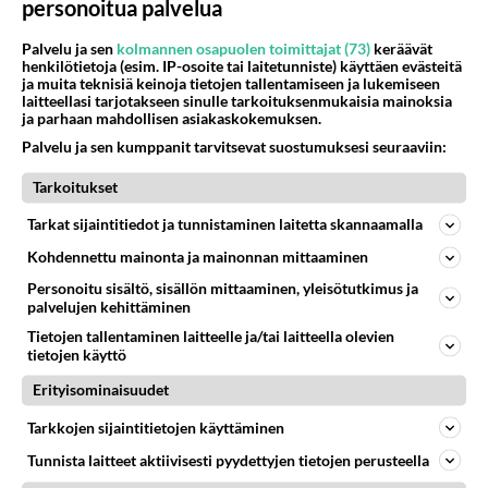
7.8.2026
personoitua palvelua
Palvelu ja sen
kolmannen osapuolen toimittajat (73)
keräävät
henkilötietoja (esim. IP-osoite tai laitetunniste) käyttäen evästeitä
ja muita teknisiä keinoja tietojen tallentamiseen ja lukemiseen
laitteellasi tarjotakseen sinulle tarkoituksenmukaisia mainoksia
ja parhaan mahdollisen asiakaskokemuksen.
Palvelu ja sen kumppanit tarvitsevat suostumuksesi seuraaviin:
Valitse oma tähtimerkkisi ja lue päivän horoskooppi!
Tarkoitukset
Tarkat sijaintitiedot ja tunnistaminen laitetta skannaamalla
KASARI
Kohdennettu mainonta ja mainonnan mittaaminen
Personoitu sisältö, sisällön mittaaminen, yleisötutkimus ja
palvelujen kehittäminen
Tietojen tallentaminen laitteelle ja/tai laitteella olevien
tietojen käyttö
Erityisominaisuudet
Tarkkojen sijaintitietojen käyttäminen
Tunnista laitteet aktiivisesti pyydettyjen tietojen perusteella