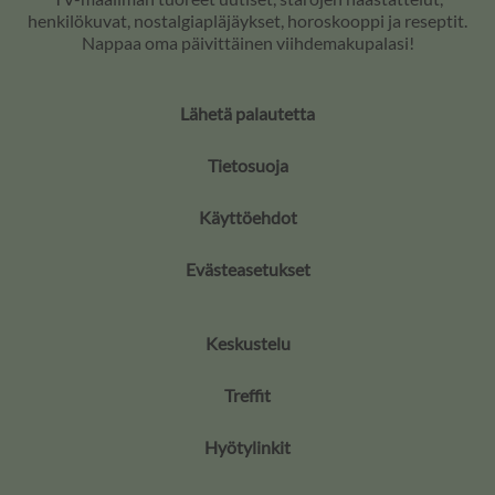
henkilökuvat, nostalgiapläjäykset, horoskooppi ja reseptit.
Nappaa oma päivittäinen viihdemakupalasi!
Lähetä palautetta
Tietosuoja
Käyttöehdot
Evästeasetukset
Keskustelu
Treffit
Hyötylinkit