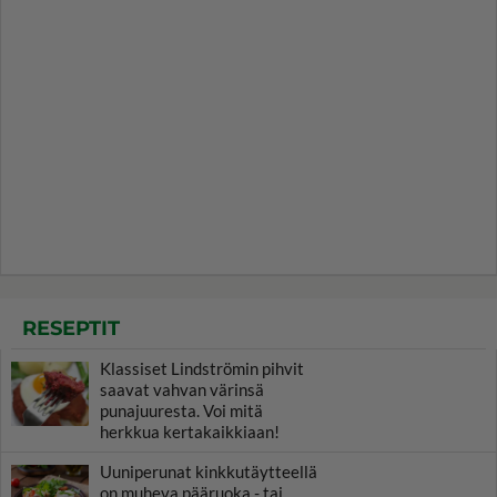
RESEPTIT
Klassiset Lindströmin pihvit
saavat vahvan värinsä
punajuuresta. Voi mitä
herkkua kertakaikkiaan!
Uuniperunat kinkkutäytteellä
on muheva pääruoka - tai