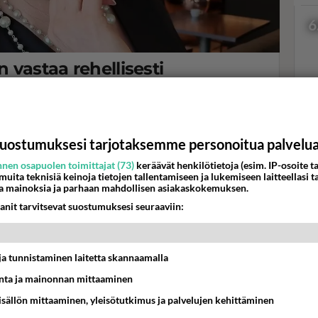
6
vastaa rehellisesti
 hehkeytesi salaisuus?"
ran tehnyt meikkitaiteilija. Hän on yksi Tähdet, tähdet -
Val
hor
uostumuksesi tarjotaksemme personoitua palvelu
nen osapuolen toimittajat (73)
keräävät henkilötietoja (esim. IP-osoite ta
 muita teknisiä keinoja tietojen tallentamiseen ja lukemiseen laitteellasi t
K
a mainoksia ja parhaan mahdollisen asiakaskokemuksen.
anit tarvitsevat suostumuksesi seuraaviin:
t ja tunnistaminen laitetta skannaamalla
ta ja mainonnan mittaaminen
sisällön mittaaminen, yleisötutkimus ja palvelujen kehittäminen