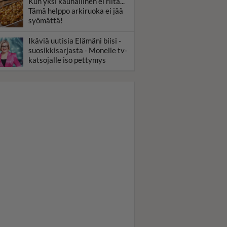
Kun yksi kauhallinen ei riitä...
Tämä helppo arkiruoka ei jää
syömättä!
Ikäviä uutisia Elämäni biisi -
suosikkisarjasta - Monelle tv-
katsojalle iso pettymys