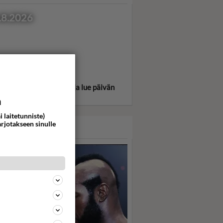
.8.2026
itse oma tähtimerkkisi ja lue päivän
oskooppi!
a
i laitetunniste)
arjotakseen sinulle
ASARI