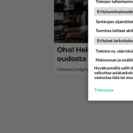
Tietojen tallentamine
Erityisominaisuude
Tarkkojen sijaintiti
Tunnista laitteet akt
Erityiset tarkoituks
Oho! Helena Lindgren 
Tietoturva, väärink
oudosta ristiriidasta:
Mainonnan ja sisäll
Hyväksymällä sallit t
Helena Lindgren on yksi Tähdet, tähdet
vaikuttaa asiakaskoke
vastustaa tätä tai mu
Tietosuoja