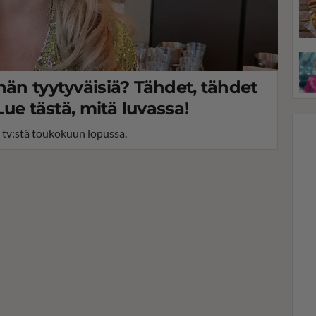
hän tyytyväisiä? Tähdet, tähdet
 Lue tästä, mitä luvassa!
s tv:stä toukokuun lopussa.