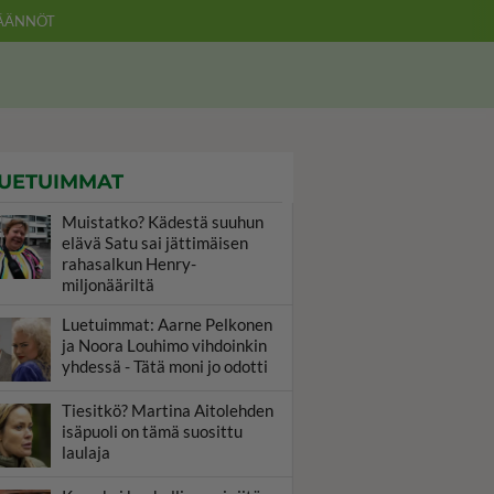
ÄÄNNÖT
UETUIMMAT
Muistatko? Kädestä suuhun
elävä Satu sai jättimäisen
rahasalkun Henry-
miljonääriltä
Luetuimmat: Aarne Pelkonen
ja Noora Louhimo vihdoinkin
yhdessä - Tätä moni jo odotti
Tiesitkö? Martina Aitolehden
isäpuoli on tämä suosittu
laulaja