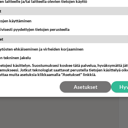
n laitteelle ja/tai laitteella olevien tietojen käyttö
t
etojen käyttäminen
Sta
iivisesti pyydettyjen tietojen perusteella
hen
et
tyk
täräyttää rehelliset sanat
äytösten ehkäiseminen ja virheiden korjaaminen
 "Sehän on päin helvettiä!"
ön tekninen jakelu
ietojesi käsittelyn. Suostumuksesi koskee tätä palvelua, hyväksymättä jä
 -julkkiskisaajista.
mukseesi. Jotkut teknologiat saattavat perustella tietojen käsittelyä oike
uttaa muita asetuksia klikkaamalla "Asetukset" linkkiä.
Asetukset
Hyv