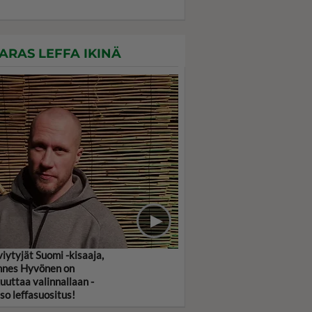
ARAS LEFFA IKINÄ
viytyjät Suomi -kisaaja,
nes Hyvönen on
uuttaa valinnallaan -
so leffasuositus!