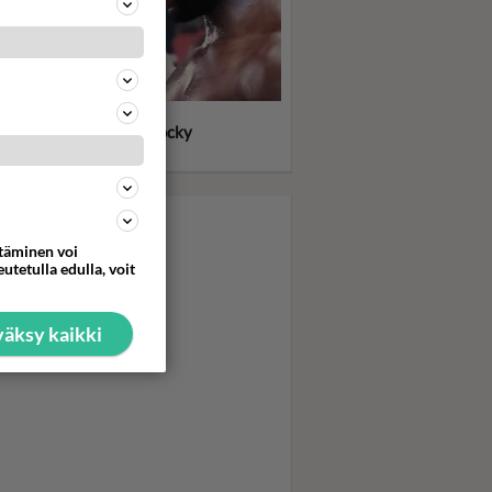
llone meinasi heittää
kensä kuvauksissa - Rocky
itti tykimmin kasarilla
ttäminen voi
utetulla edulla, voit
äksy kaikki