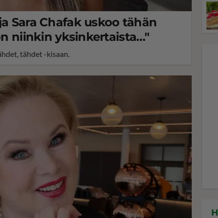
uja Sara Chafak uskoo tähän
on niinkin yksinkertaista…"
ähdet, tähdet -kisaan.
H