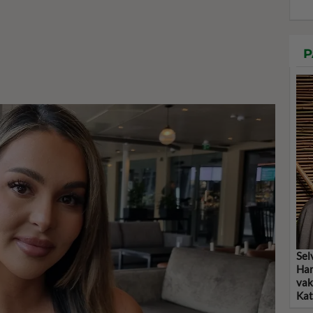
P
Sel
Han
vak
Kat