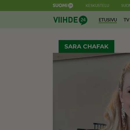
KESKUSTELU
SUO
Suomi24 Viihde
ETUSIVU
TV
SARA CHAFAK