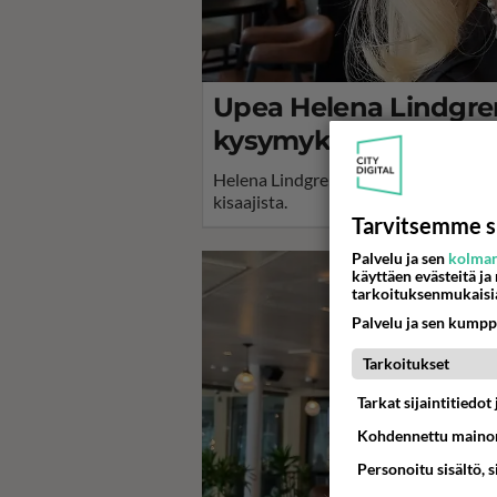
Upea Helena Lindgren 
kysymykseen "Mikä on
Helena Lindgren on laulaja ja pitkän u
kisaajista.
Tarvitsemme s
Palvelu ja sen
kolman
käyttäen evästeitä ja
tarkoituksenmukaisi
Palvelu ja sen kumpp
Tarkoitukset
Tarkat sijaintitiedo
Kohdennettu mainon
Personoitu sisältö, 