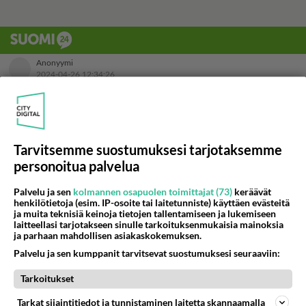
Tarvitsemme suostumuksesi tarjotaksemme
personoitua palvelua
Palvelu ja sen
kolmannen osapuolen toimittajat (73)
keräävät
henkilötietoja (esim. IP-osoite tai laitetunniste) käyttäen evästeitä
ja muita teknisiä keinoja tietojen tallentamiseen ja lukemiseen
laitteellasi tarjotakseen sinulle tarkoituksenmukaisia mainoksia
ja parhaan mahdollisen asiakaskokemuksen.
Palvelu ja sen kumppanit tarvitsevat suostumuksesi seuraaviin:
Tarkoitukset
LUETUIMMAT
Tarkat sijaintitiedot ja tunnistaminen laitetta skannaamalla