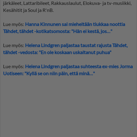
järkäleet, Lattaribileet, Rakkauslaulut, Elokuva- ja tv-musiikki,
Kesähitit ja Soul ja R'nB.
Lue myös:
Hanna Kinnunen sai mieheltään tiukkaa noottia
Tähdet, tähdet -kotikatsomosta: "Hän ei kestä, jos…"
Lue myös:
Helena Lindgren paljastaa taustat rajusta Tähdet,
tähdet -vedosta: "En ole koskaan uskaltanut puhua"
Lue myös:
Helena Lindgren paljastaa suhteesta ex-mies Jorma
Uotiseen: "Kyllä se on niin päin, että minä…"