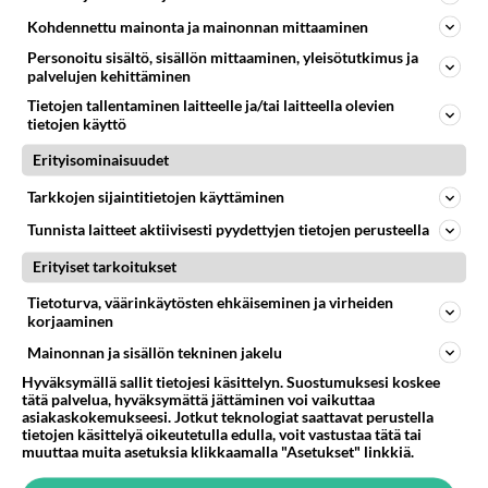
Kohdennettu mainonta ja mainonnan mittaaminen
Muistatko? Kädestä suuhun
elävä Satu sai jättimäisen
Personoitu sisältö, sisällön mittaaminen, yleisötutkimus ja
rahasalkun Henry-
palvelujen kehittäminen
miljonääriltä
Tietojen tallentaminen laitteelle ja/tai laitteella olevien
tietojen käyttö
Luetuimmat: Aarne Pelkonen
ja Noora Louhimo vihdoinkin
Erityisominaisuudet
yhdessä - Tätä moni jo odotti
Tarkkojen sijaintitietojen käyttäminen
Tiesitkö? Martina Aitolehden
Tunnista laitteet aktiivisesti pyydettyjen tietojen perusteella
isäpuoli on tämä suosittu
laulaja
Erityiset tarkoitukset
Danny, 83, teki yllättävän
Tietoturva, väärinkäytösten ehkäiseminen ja virheiden
korjaaminen
teon - Missä on 25-vuotias
Helmi Loukasmäki?
Mainonnan ja sisällön tekninen jakelu
Hyväksymällä sallit tietojesi käsittelyn. Suostumuksesi koskee
Kun yksi kauhallinen ei riitä...
tätä palvelua, hyväksymättä jättäminen voi vaikuttaa
Tämä helppo arkiruoka ei jää
asiakaskokemukseesi. Jotkut teknologiat saattavat perustella
syömättä!
tietojen käsittelyä oikeutetulla edulla, voit vastustaa tätä tai
muuttaa muita asetuksia klikkaamalla "Asetukset" linkkiä.