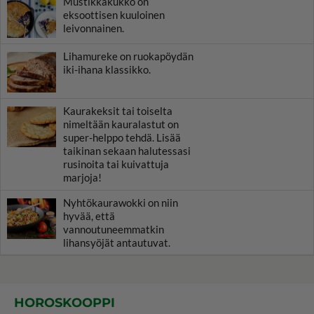
Mustikkakukko on
eksoottisen kuuloinen
leivonnainen.
Lihamureke on ruokapöydän
iki-ihana klassikko.
Kaurakeksit tai toiselta
nimeltään kauralastut on
super-helppo tehdä. Lisää
taikinan sekaan halutessasi
rusinoita tai kuivattuja
marjoja!
Nyhtökaurawokki on niin
hyvää, että
vannoutuneemmatkin
lihansyöjät antautuvat.
HOROSKOOPPI