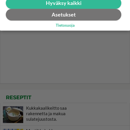
Hyväksy kaikki
Asetukset
Tietosuoja
RESEPTIT
Kukkakaalikeitto saa
rakennetta ja makua
sulatejuustosta.