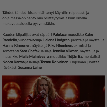
Tähdet, tähdet -kisa on lähtenyt käyntiin reippaasti ja
ohjelmassa on nähty niin heittäytymisiä kuin omalla
mukavuusalueella pysymisiäkin.
Kauden kilpailijat ovat räppäri
Paleface
, muusikko
Kake
Randelin
, viihdetaiteilija
Helena Lindgren
, juontaja ja näyttelijä
Hanna Kinnunen
, näyttelijä
Riku Nieminen
, ex-missi ja
sometähti
Sara Chafak
, laulaja
Jennika Vikman
, näyttelijä ja
muusikko
Malla Malmivaara
, muusikko
Tidjân Ba
, mentalisti
Noora Karma
ja laulaja
Teemu Roivainen
. Ohjelman juontaa
räväkästi
Susanna Laine
.