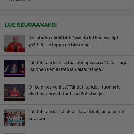
LUE SEURAAVAKSI
Muistatko nämä hitit? Waldo löi itsensä läpi
ysärillä - Ja loppu on historiaa...
Tähdet, tähdet yllättää äitienpäivänä 10.5. - Tarja
Halonen kehuu tätä laulajaa: "Upea..."
Oliko oikea valinta? Tähdet, tähdet -tuomarit
eivät halunneet tiputtaa tätä kisaajaa
Tähdet, tähdet -shokki - Tätä ei kukaan osannut
odottaa