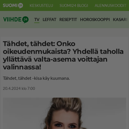
KESKUSTELU
SUOMI24 BLOGI
ALENNUSKOODIT
Suomi24 Viihde
TV
LEFFAT
RESEPTIT
HOROSKOOPPI
KASARI
Tähdet, tähdet: Onko
oikeudenmukaista? Yhdellä taholla
yllättävä valta-asema voittajan
valinnassa!
Tähdet, tähdet -kisa käy kuumana.
20.4.2024 klo 7:00