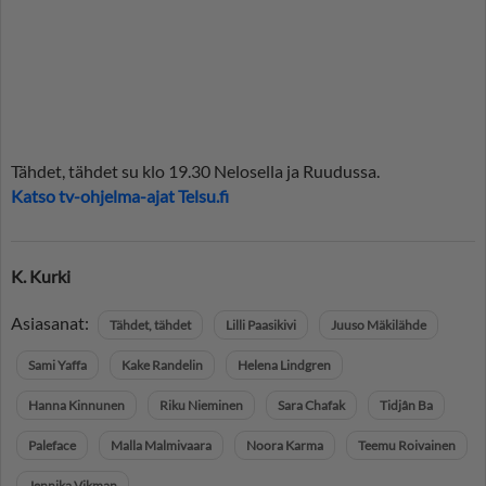
Tähdet, tähdet su klo 19.30 Nelosella ja Ruudussa.
Katso tv-ohjelma-ajat Telsu.fi
K. Kurki
Asiasanat:
Tähdet, tähdet
Lilli Paasikivi
Juuso Mäkilähde
Sami Yaffa
Kake Randelin
Helena Lindgren
Hanna Kinnunen
Riku Nieminen
Sara Chafak
Tidjân Ba
Paleface
Malla Malmivaara
Noora Karma
Teemu Roivainen
Jennika Vikman