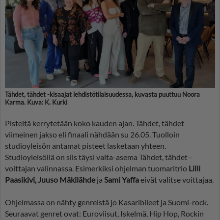
Tähdet, tähdet -kisaajat lehdistötilaisuudessa, kuvasta puuttuu Noora
Karma. Kuva: K. Kurki
Pisteitä kerrytetään koko kauden ajan. Tähdet, tähdet
viimeinen jakso eli finaali nähdään su 26.05. Tuolloin
studioyleisön antamat pisteet lasketaan yhteen.
Studioyleisöllä on siis täysi valta-asema Tähdet, tähdet -
voittajan valinnassa. Esimerkiksi ohjelman tuomaritrio
Lilli
Paasikivi, Juuso Mäkilähde
ja
Sami Yaffa
eivät valitse voittajaa.
Ohjelmassa on nähty genreistä jo Kasaribileet ja Suomi-rock.
Seuraavat genret ovat: Euroviisut, Iskelmä, Hip Hop, Rockin