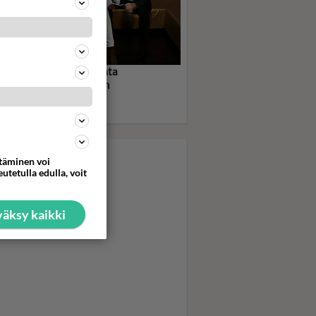
an Duran uskalsi meikata
tanssia - Pop-ura lentoon
kealla musavideolla -
so video tästä!
ttäminen voi
utetulla edulla, voit
äksy kaikki