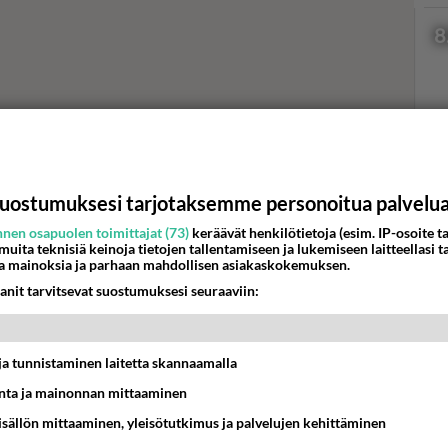
8
Val
hor
uostumuksesi tarjotaksemme personoitua palvelu
nen osapuolen toimittajat (73)
keräävät henkilötietoja (esim. IP-osoite ta
 muita teknisiä keinoja tietojen tallentamiseen ja lukemiseen laitteellasi t
K
a mainoksia ja parhaan mahdollisen asiakaskokemuksen.
anit tarvitsevat suostumuksesi seuraaviin:
t ja tunnistaminen laitetta skannaamalla
ta ja mainonnan mittaaminen
sisällön mittaaminen, yleisötutkimus ja palvelujen kehittäminen