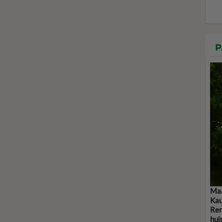
P
Maa
Kau
Ren
hui