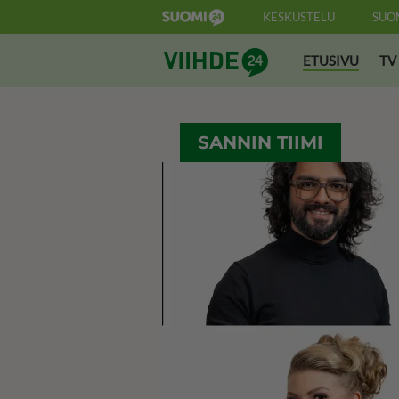
KESKUSTELU
SUO
Suomi24 Viihde
ETUSIVU
TV
SANNIN TIIMI