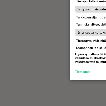
Tietojen tallentamine
Erityisominaisuude
Tarkkojen sijaintiti
Tunnista laitteet akt
Erityiset tarkoituks
Tietoturva, väärink
Mainonnan ja sisäll
Hyväksymällä sallit t
vaikuttaa asiakaskoke
vastustaa tätä tai mu
Tietosuoja