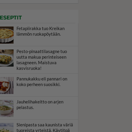
ESEPTIT
Fetapiirakka tuo Kreikan
lämmön ruokapöytään.
Pesto-pinaattilasagne tuo
uutta makua perinteiseen
lasagneen. Maistuva
kasvisruoka!
Pannukakku eli pannari on
koko perheen suosikki.
Jauhelihakeitto on arjen
pelastus.
Sienipasta saa kaunista väriä
tuoreista yrteistä. Käytitpä