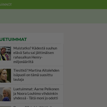
ÄÄNNÖT
UETUIMMAT
Muistatko? Kädestä suuhun
elävä Satu sai jättimäisen
rahasalkun Henry-
miljonääriltä
Tiesitkö? Martina Aitolehden
isäpuoli on tämä suosittu
laulaja
Luetuimmat: Aarne Pelkonen
ja Noora Louhimo vihdoinkin
yhdessä - Tätä moni jo odotti