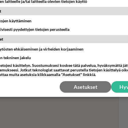
n laitteelle ja/tai laitteella olevien tietojen käyttö
t
etojen käyttäminen
Dur
iivisesti pyydettyjen tietojen perusteella
ja 
et
roh
Kat
äytösten ehkäiseminen ja virheiden korjaaminen
ön tekninen jakelu
ietojesi käsittelyn. Suostumuksesi koskee tätä palvelua, hyväksymättä jä
mukseesi. Jotkut teknologiat saattavat perustella tietojen käsittelyä oike
uttaa muita asetuksia klikkaamalla "Asetukset" linkkiä.
Asetukset
Hyv