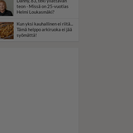
Danny, 83, teki yllättävän
teon - Missä on 25-vuotias
Helmi Loukasmäki?
Kun yksi kauhallinen ei riitä...
Tämä helppo arkiruoka ei jää
syömättä!