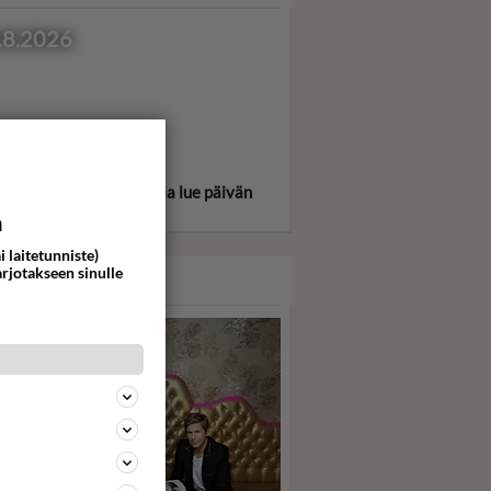
.8.2026
itse oma tähtimerkkisi ja lue päivän
oskooppi!
a
i laitetunniste)
arjotakseen sinulle
ASARI