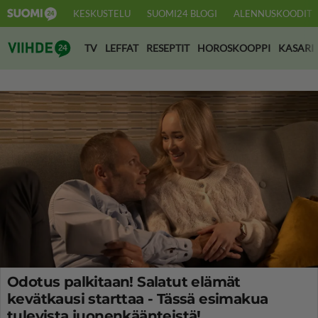
KESKUSTELU
SUOMI24 BLOGI
ALENNUSKOODIT
Suomi24 Viihde
TV
LEFFAT
RESEPTIT
HOROSKOOPPI
KASARI
Odotus palkitaan! Salatut elämät
kevätkausi starttaa - Tässä esimakua
tulevista juonenkäänteistä!