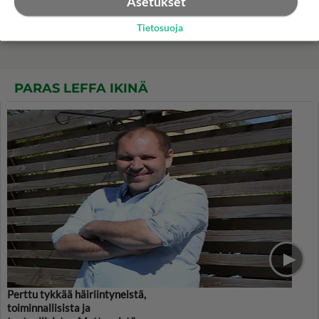
Asetukset
Teinitähti Brooke Shieldsin
siveys erityissuojelussa
Tietosuoja
PARAS LEFFA IKINÄ
Perttu tykkää häiriintyneistä,
toiminnallisista ja