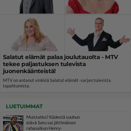
Salatut elämät palaa joulutauolta - MTV
tekee paljastuksen tulevista
juonenkäänteistä!
MTV on antanut vinkkiä Salatut elämät -sarjan tulevista
tapahtumista.
LUETUIMMAT
Muistatko? Kädestä suuhun
elävä Satu sai jättimäisen
rahasalkun Henry-