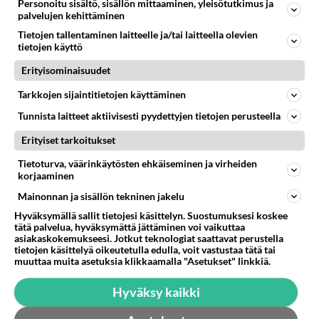
Personoitu sisältö, sisällön mittaaminen, yleisötutkimus ja
palvelujen kehittäminen
Tietojen tallentaminen laitteelle ja/tai laitteella olevien
tietojen käyttö
Valitse oma tähtimerkkisi ja lue päivän horoskooppi!
Erityisominaisuudet
Tarkkojen sijaintitietojen käyttäminen
KASARI
Tunnista laitteet aktiivisesti pyydettyjen tietojen perusteella
Erityiset tarkoitukset
Tietoturva, väärinkäytösten ehkäiseminen ja virheiden
korjaaminen
Mainonnan ja sisällön tekninen jakelu
Hyväksymällä sallit tietojesi käsittelyn. Suostumuksesi koskee
tätä palvelua, hyväksymättä jättäminen voi vaikuttaa
asiakaskokemukseesi. Jotkut teknologiat saattavat perustella
tietojen käsittelyä oikeutetulla edulla, voit vastustaa tätä tai
muuttaa muita asetuksia klikkaamalla "Asetukset" linkkiä.
Hyväksy kaikki
Oi! Blue Lagoon sai nuoret
tytöt punastelemaan: