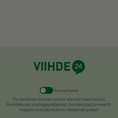
Tumma teema
TV-maailman tuoreet uutiset, starojen haastattelut,
henkilökuvat, nostalgiapläjäykset, horoskooppi ja reseptit.
Nappaa oma päivittäinen viihdemakupalasi!