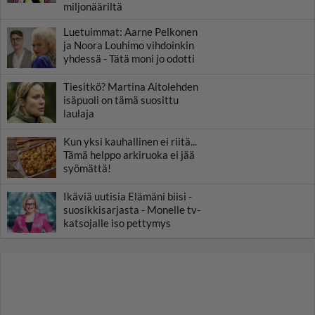
miljonääriltä
Luetuimmat: Aarne Pelkonen
ja Noora Louhimo vihdoinkin
yhdessä - Tätä moni jo odotti
Tiesitkö? Martina Aitolehden
isäpuoli on tämä suosittu
laulaja
Kun yksi kauhallinen ei riitä...
Tämä helppo arkiruoka ei jää
syömättä!
Ikäviä uutisia Elämäni biisi -
suosikkisarjasta - Monelle tv-
katsojalle iso pettymys