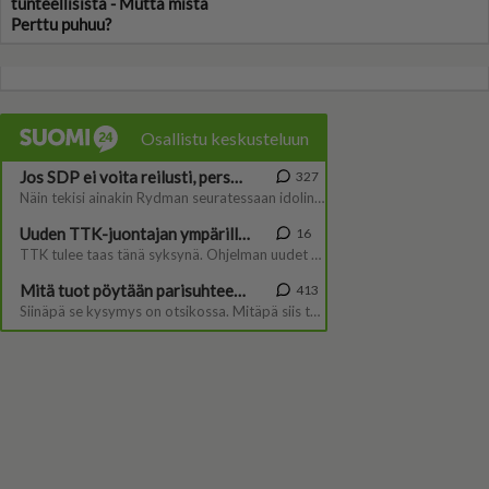
tunteellisista - Mutta mistä
Perttu puhuu?