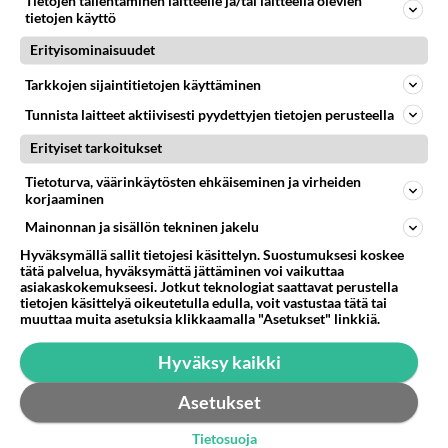
Tietojen tallentaminen laitteelle ja/tai laitteella olevien
tietojen käyttö
Erityisominaisuudet
Tarkkojen sijaintitietojen käyttäminen
Tunnista laitteet aktiivisesti pyydettyjen tietojen perusteella
Erityiset tarkoitukset
RESEPTIT
Tietoturva, väärinkäytösten ehkäiseminen ja virheiden
korjaaminen
Pestopasta tuo Välimeren
Mainonnan ja sisällön tekninen jakelu
maut lautaselle.
Hyväksymällä sallit tietojesi käsittelyn. Suostumuksesi koskee
tätä palvelua, hyväksymättä jättäminen voi vaikuttaa
asiakaskokemukseesi. Jotkut teknologiat saattavat perustella
Omenahyve on raikas ja
tietojen käsittelyä oikeutetulla edulla, voit vastustaa tätä tai
helppo herkku, joka sopii
muuttaa muita asetuksia klikkaamalla "Asetukset" linkkiä.
jälkiruoaksi tai tv:n äärelle.
Pyöräytä päälle jätskipallo tai
Hyväksy kaikki
lorausta kinuskikastiketta!
Asetukset
Porkkanalaatikko maistuu -
tai sitten ei.
Tietosuoja