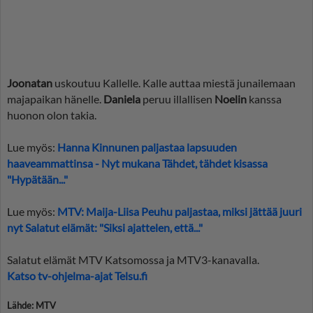
Joonatan
uskoutuu Kallelle. Kalle auttaa miestä junailemaan
majapaikan hänelle.
Daniela
peruu illallisen
Noelin
kanssa
huonon olon takia.
Lue myös:
Hanna Kinnunen paljastaa lapsuuden
haaveammattinsa - Nyt mukana Tähdet, tähdet kisassa
"Hypätään..."
Lue myös:
MTV: Maija-Liisa Peuhu paljastaa, miksi jättää juuri
nyt Salatut elämät: "Siksi ajattelen, että..."
Salatut elämät MTV Katsomossa ja MTV3-kanavalla.
Katso tv-ohjelma-ajat Telsu.fi
Lähde: MTV