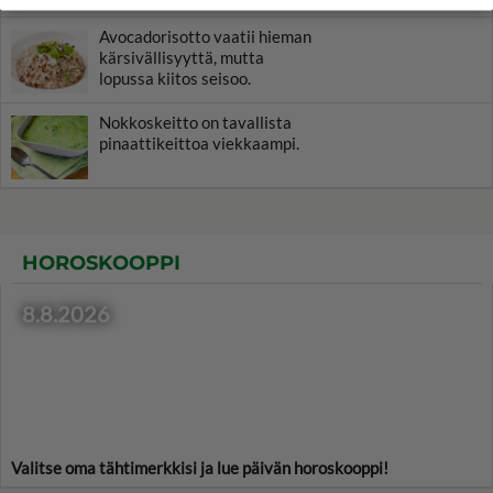
Avocadorisotto vaatii hieman
kärsivällisyyttä, mutta
lopussa kiitos seisoo.
Nokkoskeitto on tavallista
pinaattikeittoa viekkaampi.
HOROSKOOPPI
8.8.2026
Valitse oma tähtimerkkisi ja lue päivän horoskooppi!