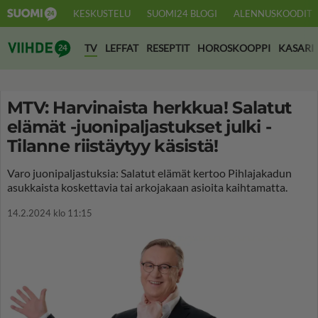
KESKUSTELU
SUOMI24 BLOGI
ALENNUSKOODIT
Suomi24 Viihde
TV
LEFFAT
RESEPTIT
HOROSKOOPPI
KASARI
MTV: Harvinaista herkkua! Salatut
elämät -juonipaljastukset julki -
Tilanne riistäytyy käsistä!
Varo juonipaljastuksia: Salatut elämät kertoo Pihlajakadun
asukkaista koskettavia tai arkojakaan asioita kaihtamatta.
14.2.2024 klo 11:15