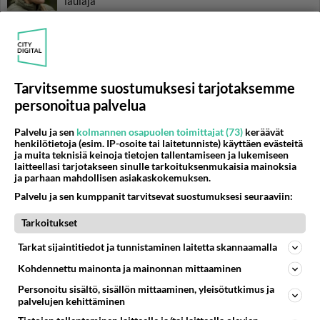
laulaja
Luetuimmat: Aarne Pelkonen
ja Noora Louhimo vihdoinkin
yhdessä - Tätä moni jo odotti
Danny, 83, teki yllättävän
Tarvitsemme suostumuksesi tarjotaksemme
teon - Missä on 25-vuotias
personoitua palvelua
Helmi Loukasmäki?
Palvelu ja sen
kolmannen osapuolen toimittajat (73)
keräävät
Kun yksi kauhallinen ei riitä...
henkilötietoja (esim. IP-osoite tai laitetunniste) käyttäen evästeitä
Tämä helppo arkiruoka ei jää
ja muita teknisiä keinoja tietojen tallentamiseen ja lukemiseen
laitteellasi tarjotakseen sinulle tarkoituksenmukaisia mainoksia
syömättä!
ja parhaan mahdollisen asiakaskokemuksen.
Palvelu ja sen kumppanit tarvitsevat suostumuksesi seuraaviin:
Tarkoitukset
Tarkat sijaintitiedot ja tunnistaminen laitetta skannaamalla
Kohdennettu mainonta ja mainonnan mittaaminen
Personoitu sisältö, sisällön mittaaminen, yleisötutkimus ja
palvelujen kehittäminen