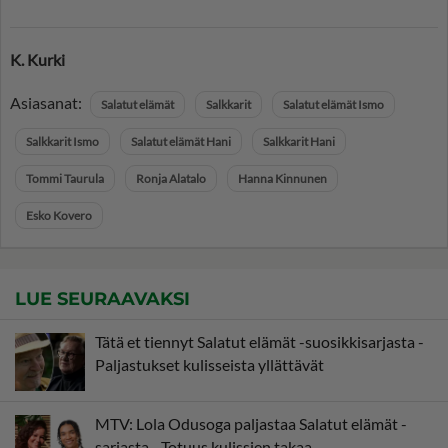
K. Kurki
Asiasanat:
Salatut elämät
Salkkarit
Salatut elämät Ismo
Salkkarit Ismo
Salatut elämät Hani
Salkkarit Hani
Tommi Taurula
Ronja Alatalo
Hanna Kinnunen
Esko Kovero
LUE SEURAAVAKSI
Tätä et tiennyt Salatut elämät -suosikkisarjasta -
Paljastukset kulisseista yllättävät
MTV: Lola Odusoga paljastaa Salatut elämät -
sarjasta - Totuus kulissien takaa