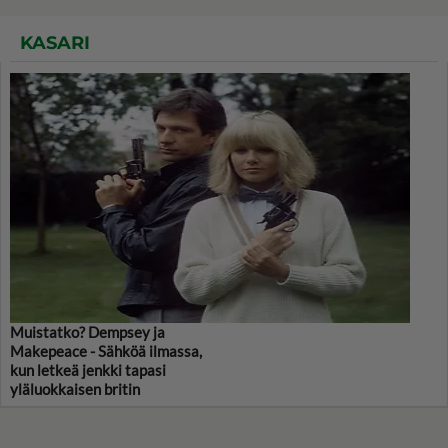
KASARI
Muistatko? Dempsey ja
Makepeace - Sähköä ilmassa,
kun letkeä jenkki tapasi
yläluokkaisen britin