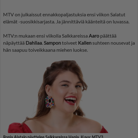
MTV on julkaissut ennakkopaljastuksia ensi viikon Salatut
elämät -suosikkisarjasta. Ja jännittäviä käänteitä on luvassa.
MTV:n mukaan ensi viikolla Salkkareissa
Aaro
päättää
näpäyttää
Dahliaa
.
Sampon
toiveet
Kallen
suhteen nousevat ja
hän saapuu toiveikkaana miehen luokse.
Ronja Alatalo näyttelee Salkkareissa Hania. Kuva: MTV3