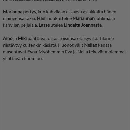
Marianna
pettyy, kun kahvilaan ei saavu asiakkaita hänen
maineensa takia.
Hani
houkuttelee
Mariannan
juhlimaan
kahvilan peijaisia.
Lasse
utelee
Lindalta Joannasta
.
Aino
ja
Miki
päättävät ottaa toisiinsa etäisyyttä. Tilanne
riistäytyy kuitenkin käsistä. Huonot välit
Nellan
kanssa
masentavat
Evaa
. Myöhemmin Eva ja Nella tekevät molemmat
yllättävän huomion.