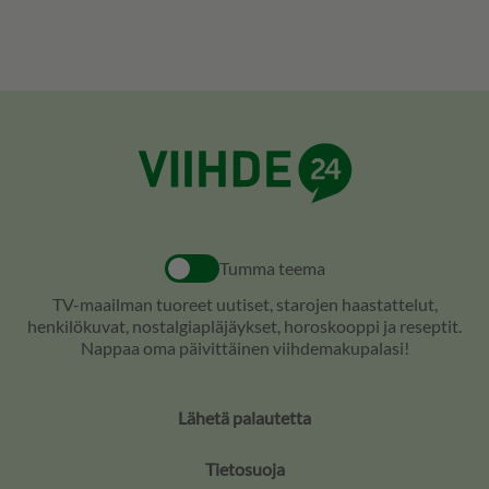
Tumma teema
TV-maailman tuoreet uutiset, starojen haastattelut,
henkilökuvat, nostalgiapläjäykset, horoskooppi ja reseptit.
Nappaa oma päivittäinen viihdemakupalasi!
Lähetä palautetta
Tietosuoja