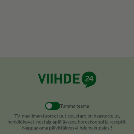
Tumma teema
TV-maailman tuoreet uutiset, starojen haastattelut,
henkilökuvat, nostalgiapläjäykset, horoskooppi ja reseptit.
Nappaa oma päivittäinen viihdemakupalasi!