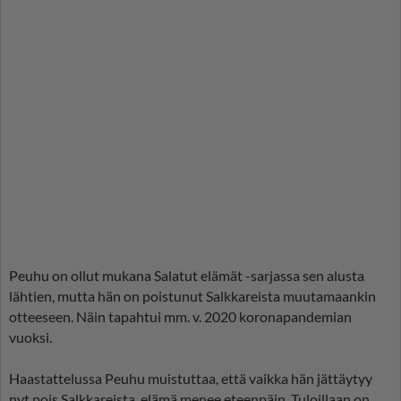
Peuhu on ollut mukana Salatut elämät -sarjassa sen alusta
lähtien, mutta hän on poistunut Salkkareista muutamaankin
otteeseen. Näin tapahtui mm. v. 2020 koronapandemian
vuoksi.
Haastattelussa Peuhu muistuttaa, että vaikka hän jättäytyy
nyt pois Salkkareista, elämä menee eteenpäin. Tuloillaan on