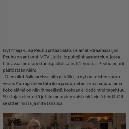
Nyt Maija-Liisa Peuhu jättää Salatut elämät -draamasarjan.
Peuhu on antanut MTV Uutisille puhelinhaastattelun, jossa
hän avaa mm. lopettamispäätöstään. 81-vuotias Peuhu pohtii
päätöstään näin:
-Olen ollut Salkkareissa niin pitkään, ja nyt on toisten vuoro
vetää. Kun ajattelee tätä ikää ja sitä, miten se nyt sujuu. Tämä
koko elämä on niin ihmeellistä, koskaan ei tiedä mitä tapahtuu.
Siksi ajattelen, että jotain muutakin voisi ehkä vielä tehdä. Oli
se sitten missä ja mitä tahansa.