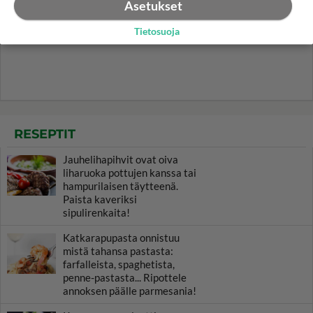
Asetukset
Tietosuoja
RESEPTIT
Jauhelihapihvit ovat oiva
liharuoka pottujen kanssa tai
hampurilaisen täytteenä.
Paista kaveriksi
sipulirenkaita!
Katkarapupasta onnistuu
mistä tahansa pastasta:
farfalleista, spaghetista,
penne-pastasta... Ripottele
annoksen päälle parmesania!