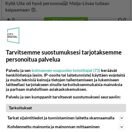
Tarvitsemme suostumuksesi tarjotaksemme
personoitua palvelua
Palvelu ja sen
kolmannen osapuolen toimittajat (73)
keräävät
henkilötietoja (esim. IP-osoite tai laitetunniste) käyttäen evästeitä
ja muita teknisiä keinoja tietojen tallentamiseen ja lukemiseen
laitteellasi tarjotakseen sinulle tarkoituksenmukaisia mainoksia
LUETUIMMAT
ja parhaan mahdollisen asiakaskokemuksen.
Palvelu ja sen kumppanit tarvitsevat suostumuksesi seuraaviin:
Muistatko? Kädestä suuhun
elävä Satu sai jättimäisen
Tarkoitukset
rahasalkun Henry-
miljonääriltä
Tarkat sijaintitiedot ja tunnistaminen laitetta skannaamalla
Tiesitkö? Martina Aitolehden
Kohdennettu mainonta ja mainonnan mittaaminen
isäpuoli on tämä suosittu