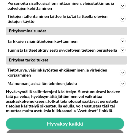
Personoitu sisältö, sisällön mittaaminen, yleisötutkimus ja
laulaja
palvelujen kehittäminen
Tietojen tallentaminen laitteelle ja/tai laitteella olevien
Luetuimmat: Aarne Pelkonen
tietojen käyttö
ja Noora Louhimo vihdoinkin
yhdessä - Tätä moni jo odotti
Erityisominaisuudet
Danny, 83, teki yllättävän
Tarkkojen sijaintitietojen käyttäminen
teon - Missä on 25-vuotias
Tunnista laitteet aktiivisesti pyydettyjen tietojen perusteella
Helmi Loukasmäki?
Erityiset tarkoitukset
Kun yksi kauhallinen ei riitä...
Tämä helppo arkiruoka ei jää
Tietoturva, väärinkäytösten ehkäiseminen ja virheiden
syömättä!
korjaaminen
Mainonnan ja sisällön tekninen jakelu
Hyväksymällä sallit tietojesi käsittelyn. Suostumuksesi koskee
tätä palvelua, hyväksymättä jättäminen voi vaikuttaa
asiakaskokemukseesi. Jotkut teknologiat saattavat perustella
tietojen käsittelyä oikeutetulla edulla, voit vastustaa tätä tai
muuttaa muita asetuksia klikkaamalla "Asetukset" linkkiä.
Hyväksy kaikki