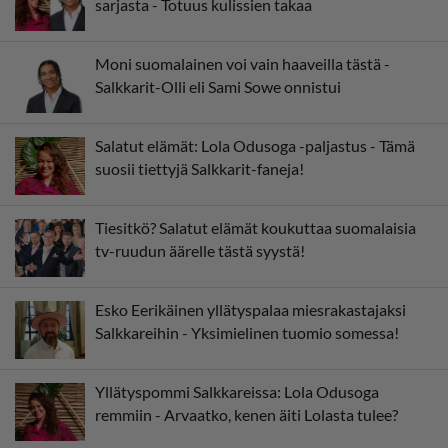
sarjasta - Totuus kulissien takaa
Moni suomalainen voi vain haaveilla tästä -
Salkkarit-Olli eli Sami Sowe onnistui
Salatut elämät: Lola Odusoga -paljastus - Tämä
suosii tiettyjä Salkkarit-faneja!
Tiesitkö? Salatut elämät koukuttaa suomalaisia
tv-ruudun äärelle tästä syystä!
Esko Eerikäinen yllätyspalaa miesrakastajaksi
Salkkareihin - Yksimielinen tuomio somessa!
Yllätyspommi Salkkareissa: Lola Odusoga
remmiin - Arvaatko, kenen äiti Lolasta tulee?