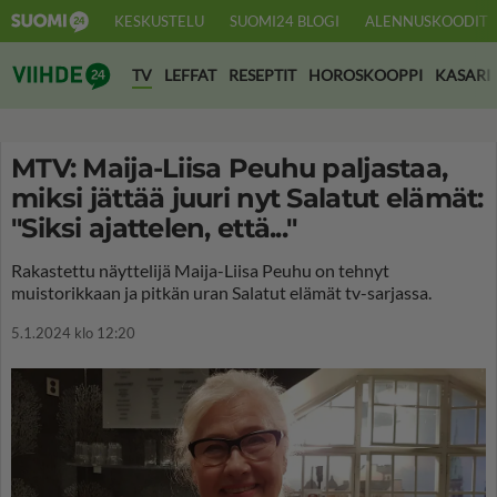
KESKUSTELU
SUOMI24 BLOGI
ALENNUSKOODIT
Suomi24 Viihde
TV
LEFFAT
RESEPTIT
HOROSKOOPPI
KASARI
MTV: Maija-Liisa Peuhu paljastaa,
miksi jättää juuri nyt Salatut elämät:
"Siksi ajattelen, että..."
Rakastettu näyttelijä Maija-Liisa Peuhu on tehnyt
muistorikkaan ja pitkän uran Salatut elämät tv-sarjassa.
5.1.2024 klo 12:20