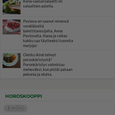
Kana-caesarsalaatti on
salaattien aatelia.
Pavlova on saanut nimensä
venäläiseltä
balettitanssijalta, Anna
Pavlovalta. Ihana ja raikas
kakku saa täytteeksi tuoreita
marjoja!
Oletko ikinä tehnyt
poronkäristystä?
Poronkäristys valmistuu
meheväksi, kun pistät pataan
pekonia ja olutta.
HOROSKOOPPI
8.8.2026