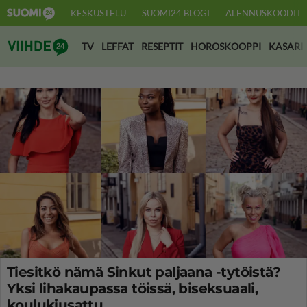
KESKUSTELU
SUOMI24 BLOGI
ALENNUSKOODIT
Suomi24 Viihde
TV
LEFFAT
RESEPTIT
HOROSKOOPPI
KASARI
Tiesitkö nämä Sinkut paljaana -tytöistä?
Yksi lihakaupassa töissä, biseksuaali,
koulukiusattu...