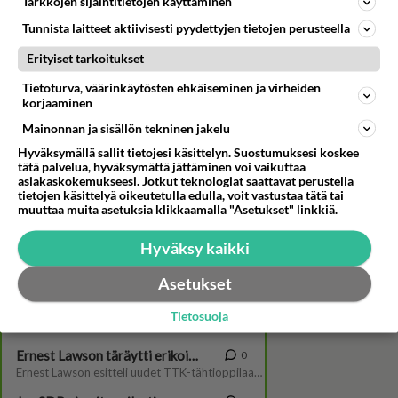
Tarkkojen sijaintitietojen käyttäminen
Tunnista laitteet aktiivisesti pyydettyjen tietojen perusteella
Erityiset tarkoitukset
Tietoturva, väärinkäytösten ehkäiseminen ja virheiden
korjaaminen
Mainonnan ja sisällön tekninen jakelu
Jenni Kokander tuskaisen
Hyväksymällä sallit tietojesi käsittelyn. Suostumuksesi koskee
tätä palvelua, hyväksymättä jättäminen voi vaikuttaa
valinnan äärellä: “Voi niitä on
asiakaskokemukseesi. Jotkut teknologiat saattavat perustella
niiiin paljon!”
tietojen käsittelyä oikeutetulla edulla, voit vastustaa tätä tai
muuttaa muita asetuksia klikkaamalla "Asetukset" linkkiä.
Hyväksy kaikki
Asetukset
Tietosuoja