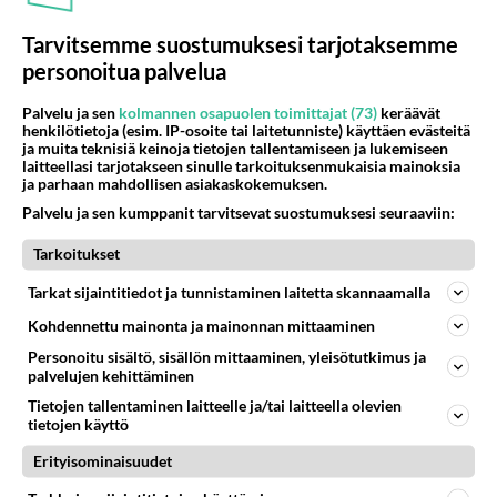
Tarvitsemme suostumuksesi tarjotaksemme
personoitua palvelua
Palvelu ja sen
kolmannen osapuolen toimittajat (73)
keräävät
henkilötietoja (esim. IP-osoite tai laitetunniste) käyttäen evästeitä
ja muita teknisiä keinoja tietojen tallentamiseen ja lukemiseen
laitteellasi tarjotakseen sinulle tarkoituksenmukaisia mainoksia
ja parhaan mahdollisen asiakaskokemuksen.
Tyyligurut: Miami Vice -
Palvelu ja sen kumppanit tarvitsevat suostumuksesi seuraaviin:
Kengät ilman sukkia! Reiskat
silmillä! Puvun alla vain t-
Tarkoitukset
paita!
Tarkat sijaintitiedot ja tunnistaminen laitetta skannaamalla
Kohdennettu mainonta ja mainonnan mittaaminen
Personoitu sisältö, sisällön mittaaminen, yleisötutkimus ja
PARAS LEFFA IKINÄ
palvelujen kehittäminen
Tietojen tallentaminen laitteelle ja/tai laitteella olevien
tietojen käyttö
Erityisominaisuudet