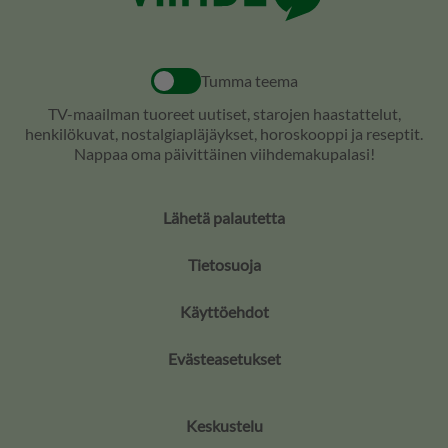
Tumma teema
TV-maailman tuoreet uutiset, starojen haastattelut,
henkilökuvat, nostalgiapläjäykset, horoskooppi ja reseptit.
Nappaa oma päivittäinen viihdemakupalasi!
Lähetä palautetta
Tietosuoja
Käyttöehdot
Evästeasetukset
Keskustelu