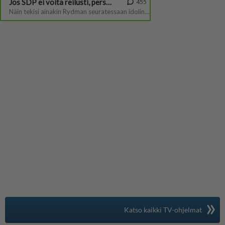
»
Suomen suosituin
Katso kaikki TV-ohjelmat
TV-opas