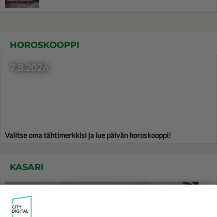
HOROSKOOPPI
7.8.2026
Valitse oma tähtimerkkisi ja lue päivän horoskooppi!
KASARI