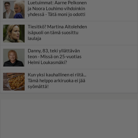
Luetuimmat: Aarne Pelkonen
ja Noora Louhimo vihdoinkin
yhdessä - Tätä moni jo odotti
Tiesitkö? Martina Aitolehden
isäpuoli on tämä suosittu
laulaja
Danny, 83, teki yllättävän
teon - Missä on 25-vuotias
Helmi Loukasmäki?
Kun yksi kauhallinen ei riitä...
Tämä helppo arkiruoka ei jää
syömättä!