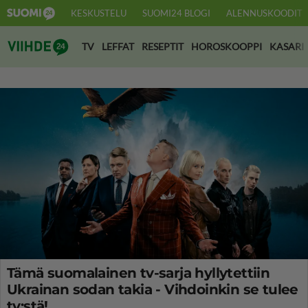
KESKUSTELU
SUOMI24 BLOGI
ALENNUSKOODIT
Suomi24 Viihde
TV
LEFFAT
RESEPTIT
HOROSKOOPPI
KASARI
Tämä suomalainen tv-sarja hyllytettiin
Ukrainan sodan takia - Vihdoinkin se tulee
tv:stä!