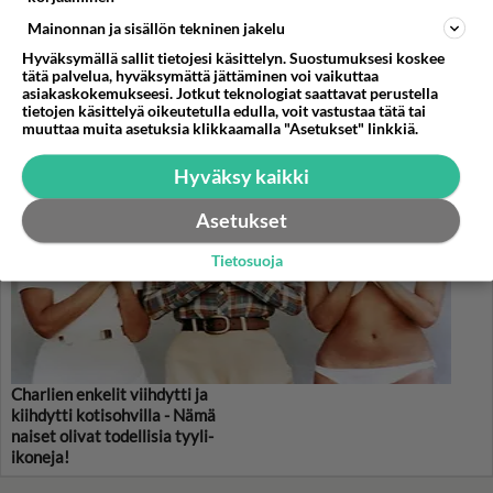
Valitse oma tähtimerkkisi ja lue päivän horoskooppi!
Mainonnan ja sisällön tekninen jakelu
Hyväksymällä sallit tietojesi käsittelyn. Suostumuksesi koskee
KASARI
tätä palvelua, hyväksymättä jättäminen voi vaikuttaa
asiakaskokemukseesi. Jotkut teknologiat saattavat perustella
tietojen käsittelyä oikeutetulla edulla, voit vastustaa tätä tai
muuttaa muita asetuksia klikkaamalla "Asetukset" linkkiä.
Hyväksy kaikki
Asetukset
Tietosuoja
Charlien enkelit viihdytti ja
kiihdytti kotisohvilla - Nämä
naiset olivat todellisia tyyli-
ikoneja!