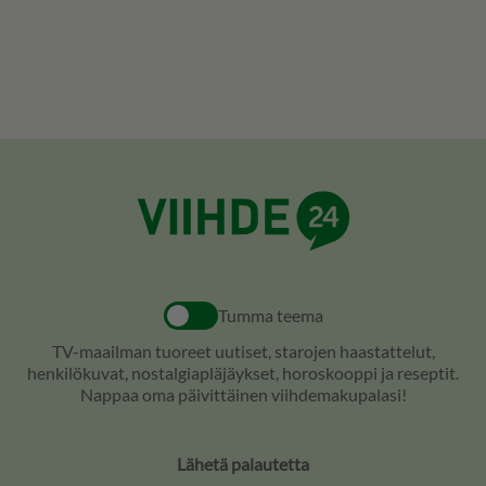
Tumma teema
TV-maailman tuoreet uutiset, starojen haastattelut,
henkilökuvat, nostalgiapläjäykset, horoskooppi ja reseptit.
Nappaa oma päivittäinen viihdemakupalasi!
Lähetä palautetta