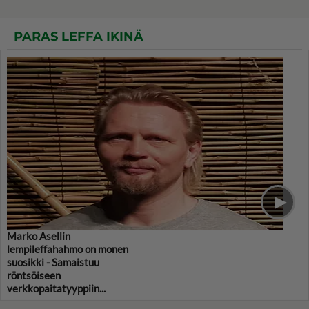
PARAS LEFFA IKINÄ
Marko Asellin
lempileffahahmo on monen
suosikki - Samaistuu
röntsöiseen
verkkopaitatyyppiin...