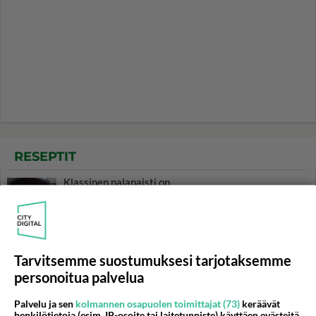
RESEPTIT
Klassinen palapaisti on
mureaksi haudutettu
pataruoka.
Tomaattinen jauhelihakastike
on arjen varma valinta. Tarjoa
Tarvitsemme suostumuksesi tarjotaksemme
keitettyjen perunoiden kanssa
personoitua palvelua
- maistuu myös pastan päällä!
Banaanilettu on gluteeniton ja
Palvelu ja sen
kolmannen osapuolen toimittajat (73)
keräävät
henkilötietoja (esim. IP-osoite tai laitetunniste) käyttäen evästeitä
maidoton - ja herkullinen!