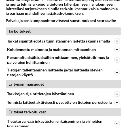
ja muita teknisiä keinoja tietojen tallentamiseen ja lukemiseen
laitteellasi tarjotakseen sinulle tarkoituksenmukaisia mainoksia
ja parhaan mahdollisen asiakaskokemuksen.
Munakokkeli on onnistunut,
Palvelu ja sen kumppanit tarvitsevat suostumuksesi seuraaviin:
kun se on pehmeää ja hieman
murumaista.
Tarkoitukset
Saaristolaisleipä on aika tuju
Tarkat sijaintitiedot ja tunnistaminen laitetta skannaamalla
eväs.
Kohdennettu mainonta ja mainonnan mittaaminen
Personoitu sisältö, sisällön mittaaminen, yleisötutkimus ja
palvelujen kehittäminen
Tietojen tallentaminen laitteelle ja/tai laitteella olevien
HOROSKOOPPI
tietojen käyttö
Erityisominaisuudet
7.8.2026
Tarkkojen sijaintitietojen käyttäminen
Tunnista laitteet aktiivisesti pyydettyjen tietojen perusteella
Erityiset tarkoitukset
Tietoturva, väärinkäytösten ehkäiseminen ja virheiden
korjaaminen