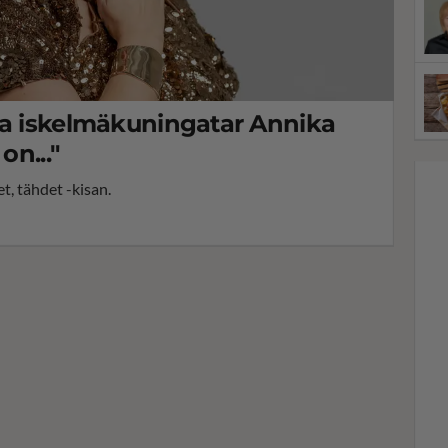
ja iskelmäkuningatar Annika
on..."
t, tähdet -kisan.