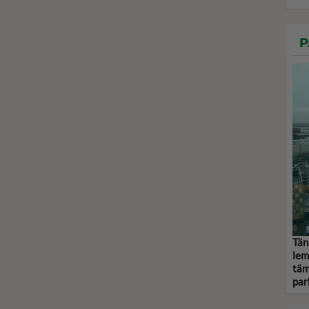
P
Tän
lem
täm
par