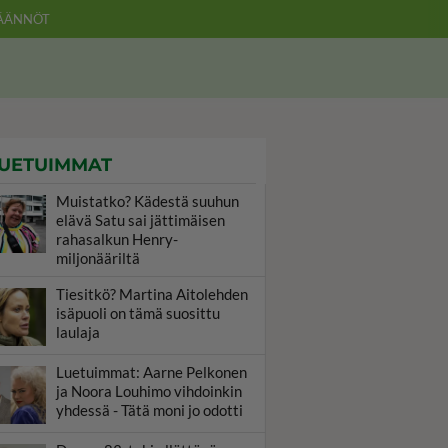
ÄÄNNÖT
UETUIMMAT
Muistatko? Kädestä suuhun
elävä Satu sai jättimäisen
rahasalkun Henry-
miljonääriltä
Tiesitkö? Martina Aitolehden
isäpuoli on tämä suosittu
laulaja
Luetuimmat: Aarne Pelkonen
ja Noora Louhimo vihdoinkin
yhdessä - Tätä moni jo odotti