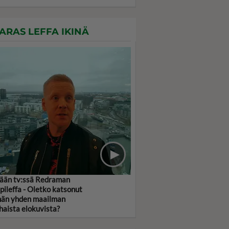
ARAS LEFFA IKINÄ
ään tv:ssä Redraman
pileffa - Oletko katsonut
än yhden maailman
haista elokuvista?