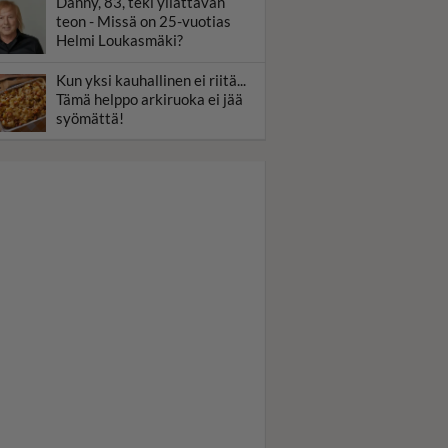
Danny, 83, teki yllättävän
teon - Missä on 25-vuotias
Helmi Loukasmäki?
Kun yksi kauhallinen ei riitä...
Tämä helppo arkiruoka ei jää
syömättä!