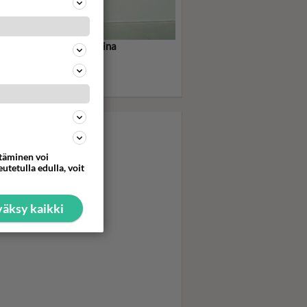
shdance oli tuhkomotarina
-sukupolvelle - Uusi
styyppi oli itsenäinen ja
sikäs
ttäminen voi
utetulla edulla, voit
äksy kaikki