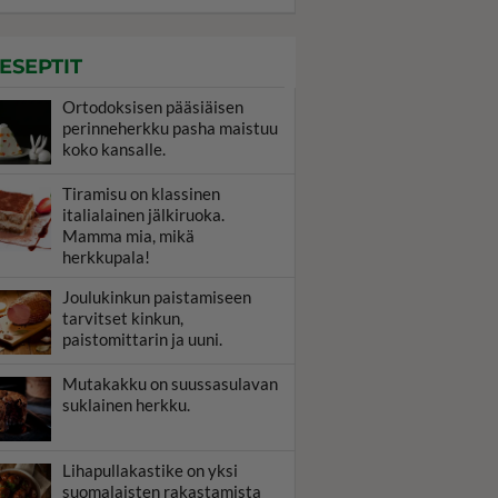
ESEPTIT
Ortodoksisen pääsiäisen
perinneherkku pasha maistuu
koko kansalle.
Tiramisu on klassinen
italialainen jälkiruoka.
Mamma mia, mikä
herkkupala!
Joulukinkun paistamiseen
tarvitset kinkun,
paistomittarin ja uuni.
Mutakakku on suussasulavan
suklainen herkku.
Lihapullakastike on yksi
suomalaisten rakastamista