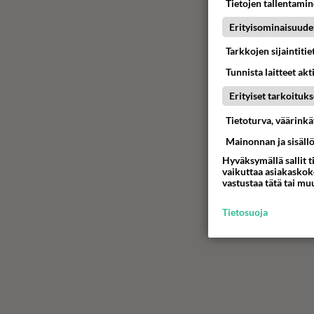
Tietojen tallentamine
Erityisominaisuude
Tarkkojen sijaintiti
Tunnista laitteet akt
Erityiset tarkoituks
Tietoturva, väärink
Mainonnan ja sisäll
Hyväksymällä sallit t
vaikuttaa asiakaskoke
vastustaa tätä tai mu
Tietosuoja