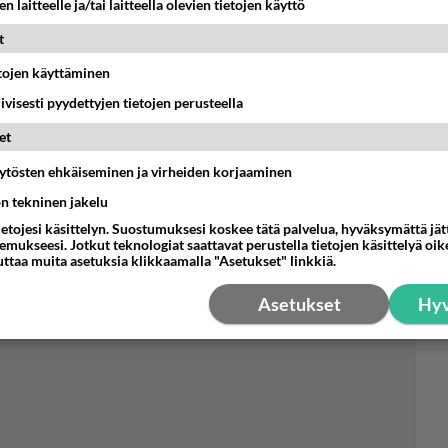
n laitteelle ja/tai laitteella olevien tietojen käyttö
t
Fla
etojen käyttäminen
MTV
iivisesti pyydettyjen tietojen perusteella
nai
sek
et
äytösten ehkäiseminen ja virheiden korjaaminen
ön tekninen jakelu
ietojesi käsittelyn. Suostumuksesi koskee tätä palvelua, hyväksymättä jä
mukseesi. Jotkut teknologiat saattavat perustella tietojen käsittelyä oike
uttaa muita asetuksia klikkaamalla "Asetukset" linkkiä.
Asetukset
Hyv