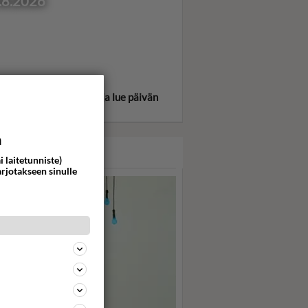
.8.2026
itse oma tähtimerkkisi ja lue päivän
oskooppi!
a
ASARI
i laitetunniste)
arjotakseen sinulle