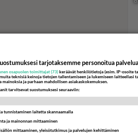
8
Val
hor
uostumuksesi tarjotaksemme personoitua palvelu
K
nen osapuolen toimittajat (73)
keräävät henkilötietoja (esim. IP-osoite ta
 muita teknisiä keinoja tietojen tallentamiseen ja lukemiseen laitteellasi t
a mainoksia ja parhaan mahdollisen asiakaskokemuksen.
anit tarvitsevat suostumuksesi seuraaviin:
t ja tunnistaminen laitetta skannaamalla
ta ja mainonnan mittaaminen
sisällön mittaaminen, yleisötutkimus ja palvelujen kehittäminen