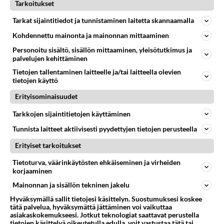
Tarkoitukset
Tarkat sijaintitiedot ja tunnistaminen laitetta skannaamalla
Kohdennettu mainonta ja mainonnan mittaaminen
Personoitu sisältö, sisällön mittaaminen, yleisötutkimus ja
palvelujen kehittäminen
Tietojen tallentaminen laitteelle ja/tai laitteella olevien
tietojen käyttö
Erityisominaisuudet
Tarkkojen sijaintitietojen käyttäminen
Tunnista laitteet aktiivisesti pyydettyjen tietojen perusteella
Erityiset tarkoitukset
Tietoturva, väärinkäytösten ehkäiseminen ja virheiden
korjaaminen
Mainonnan ja sisällön tekninen jakelu
Hyväksymällä sallit tietojesi käsittelyn. Suostumuksesi koskee
tätä palvelua, hyväksymättä jättäminen voi vaikuttaa
asiakaskokemukseesi. Jotkut teknologiat saattavat perustella
tietojen käsittelyä oikeutetulla edulla, voit vastustaa tätä tai