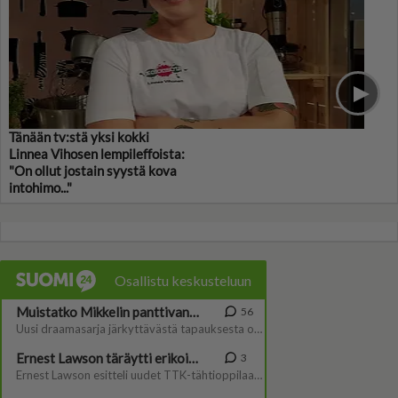
Tänään tv:stä yksi kokki
Linnea Vihosen lempileffoista:
"On ollut jostain syystä kova
intohimo..."