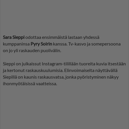
Sara Sieppi
odottaa ensimmäistä lastaan yhdessä
kumppaninsa
Pyry Soirin
kanssa. Tv-kasvo ja somepersoona
on jo yli raskauden puolivälin.
Sieppi on julkaissut Instagram-tilillään tuoreita kuvia itsestään
ja kertonut raskauskuulumisia. Elinvoimaiselta näyttävällä
Siepillä on kaunis raskausvatsa, jonka pyöristyminen näkyy
ihonmyötäisissä vaatteissa.