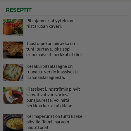
RESEPTIT
Pihlajanmarjahyytelö on
riistaruoan kaveri.
Juusto-pekonipiirakka on
tuhti purtava, joka sopii
erinomaisesti herkkuhetkiin!
Kesäkurpitsalasagne on
tuunattu versio klassisesta
italialaislasagnesta.
Klassiset Lindströmin pihvit
saavat vahvan värinsä
punajuuresta. Voi mitä
herkkua kertakaikkiaan!
Kermaperunat on tuhti lisäke
pihville. Toimii harvoin
nautittuna!