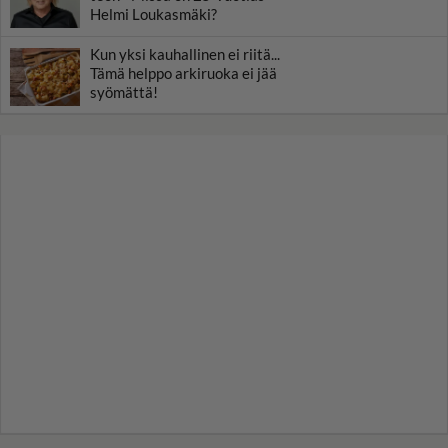
Helmi Loukasmäki?
Kun yksi kauhallinen ei riitä...
Tämä helppo arkiruoka ei jää
syömättä!