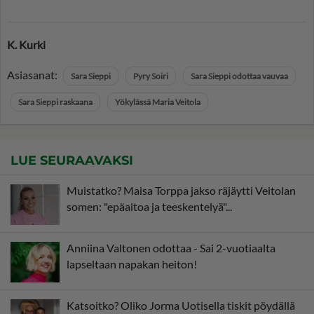
K. Kurki
Asiasanat:
Sara Sieppi
Pyry Soiri
Sara Sieppi odottaa vauvaa
Sara Sieppi raskaana
Yökylässä Maria Veitola
LUE SEURAAVAKSI
Muistatko? Maisa Torppa jakso räjäytti Veitolan
somen: "epäaitoa ja teeskentelyä"...
Anniina Valtonen odottaa - Sai 2-vuotiaalta
lapseltaan napakan heiton!
Katsoitko? Oliko Jorma Uotisella tiskit pöydällä