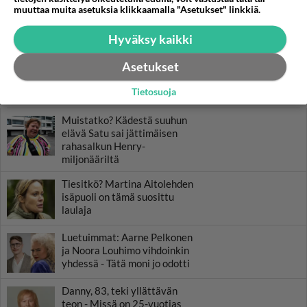
muuttaa muita asetuksia klikkaamalla "Asetukset" linkkiä.
Hyväksy kaikki
Asetukset
Tietosuoja
LUETUIMMAT
Muistatko? Kädestä suuhun
elävä Satu sai jättimäisen
rahasalkun Henry-
miljonääriltä
Tiesitkö? Martina Aitolehden
isäpuoli on tämä suosittu
laulaja
Luetuimmat: Aarne Pelkonen
ja Noora Louhimo vihdoinkin
yhdessä - Tätä moni jo odotti
Danny, 83, teki yllättävän
teon - Missä on 25-vuotias