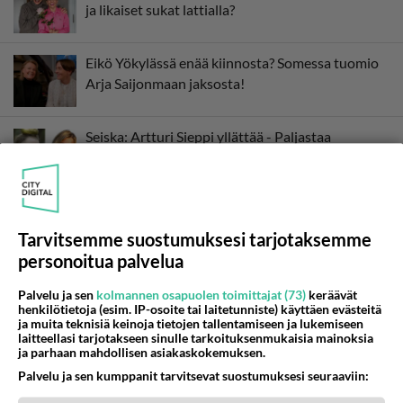
ja likaiset sukat lattialla?
Eikö Yökylässä enää kiinnosta? Somessa tuomio
Arja Saijonmaan jaksosta!
Seiska: Artturi Sieppi yllättää - Paljastaa
"kaljoittelusta" Amazing Race -kulisseissa
Harvinainen kuva! Tässä on Maria Veitolan Jotti-
rakas - Katso kuvat intiimistä hetkestä!
Tarvitsemme suostumuksesi tarjotaksemme
personoitua palvelua
Palvelu ja sen
kolmannen osapuolen toimittajat (73)
keräävät
henkilötietoja (esim. IP-osoite tai laitetunniste) käyttäen evästeitä
ja muita teknisiä keinoja tietojen tallentamiseen ja lukemiseen
laitteellasi tarjotakseen sinulle tarkoituksenmukaisia mainoksia
ja parhaan mahdollisen asiakaskokemuksen.
Palvelu ja sen kumppanit tarvitsevat suostumuksesi seuraaviin: