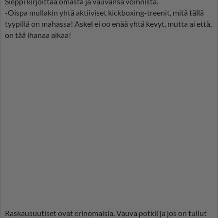
Sieppi kirjoittaa omasta ja vauvansa voinnista.
-Oispa mullakin yhtä aktiiviset kickboxing-treenit, mitä tällä
tyypillä on mahassa! Askel ei oo enää yhtä kevyt, mutta ai että,
on tää ihanaa aikaa!
Raskausuutiset ovat erinomaisia. Vauva potkii ja jos on tullut