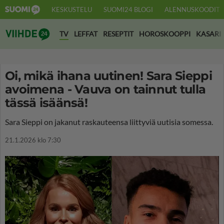
KESKUSTELU
SUOMI24 BLOGI
ALENNUSKOODIT
Suomi24 Viihde
TV
LEFFAT
RESEPTIT
HOROSKOOPPI
KASARI
Oi, mikä ihana uutinen! Sara Sieppi
avoimena - Vauva on tainnut tulla
tässä isäänsä!
Sara Sieppi on jakanut raskauteensa liittyviä uutisia somessa.
21.1.2026 klo 7:30