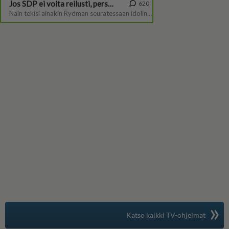
»
Suomen suosituin
Katso kaikki TV-ohjelmat
TV-opas