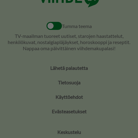
Tumma teema
TV-maailman tuoreet uutiset, starojen haastattelut,
henkilökuvat, nostalgiapläjäykset, horoskooppi ja reseptit.
Nappaa oma päivittäinen viihdemakupalasi!
Lähetä palautetta
Tietosuoja
Käyttöehdot
Evästeasetukset
Keskustelu