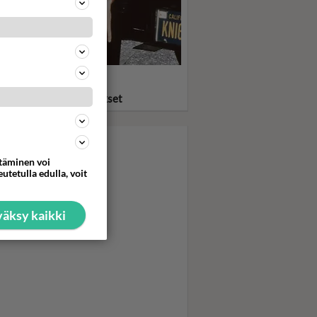
statko? Ritari Ässä ja
eauto KITT pelastivat
asta ja löylyttivät pahikset
ttäminen voi
utetulla edulla, voit
äksy kaikki