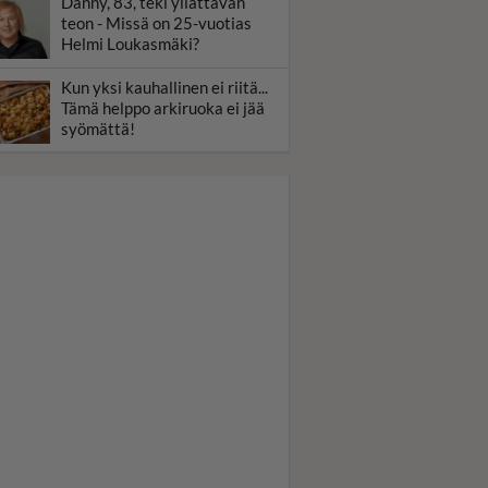
Danny, 83, teki yllättävän
teon - Missä on 25-vuotias
Helmi Loukasmäki?
Kun yksi kauhallinen ei riitä...
Tämä helppo arkiruoka ei jää
syömättä!