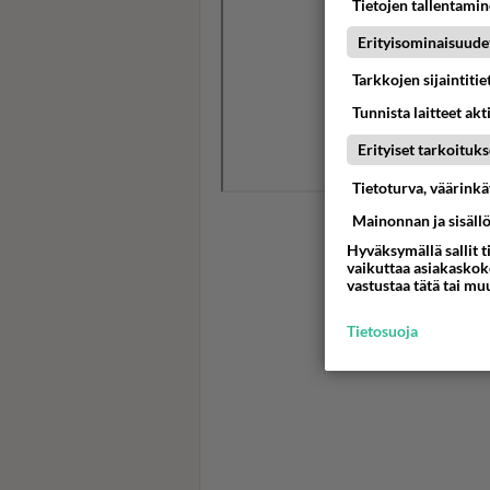
Tietojen tallentamine
Erityisominaisuude
Tarkkojen sijaintiti
Tunnista laitteet akt
Erityiset tarkoituks
Tietoturva, väärink
Mainonnan ja sisäll
Hyväksymällä sallit t
vaikuttaa asiakaskoke
vastustaa tätä tai mu
Tietosuoja