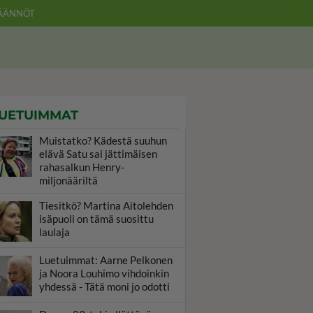
ÄÄNNÖT
UETUIMMAT
Muistatko? Kädestä suuhun
elävä Satu sai jättimäisen
rahasalkun Henry-
miljonääriltä
Tiesitkö? Martina Aitolehden
isäpuoli on tämä suosittu
laulaja
Luetuimmat: Aarne Pelkonen
ja Noora Louhimo vihdoinkin
yhdessä - Tätä moni jo odotti