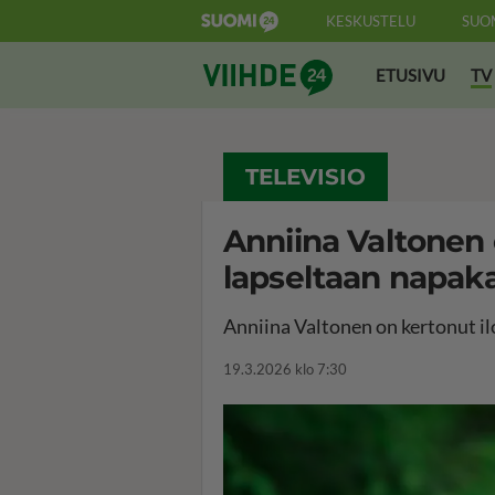
KESKUSTELU
SUO
Suomi24 Viihde
ETUSIVU
TV
TELEVISIO
Anniina Valtonen o
lapseltaan napaka
Anniina Valtonen on kertonut il
19.3.2026 klo 7:30