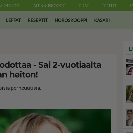
MI24 BLOGI
ALENNUSKOODIT
CHAT
TREFFIT
S
LEFFAT
RESEPTIT
HOROSKOOPPI
KASARI
L
dottaa - Sai 2-vuotiaalta
n heiton!
oisia perheuutisia.