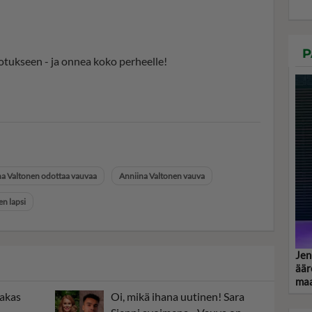
P
tukseen - ja onnea koko perheelle!
na Valtonen odottaa vauvaa
Anniina Valtonen vauva
en lapsi
Jen
äär
maa
rakas
Oi, mikä ihana uutinen! Sara