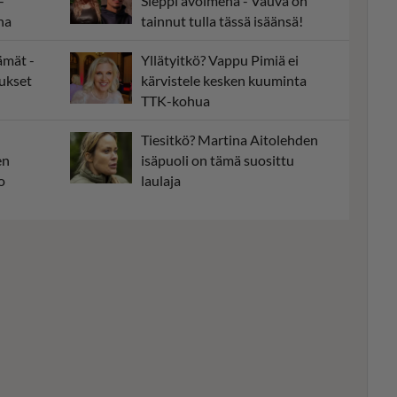
-
Sieppi avoimena - Vauva on
na
tainnut tulla tässä isäänsä!
ämät -
Yllätyitkö? Vappu Pimiä ei
tukset
kärvistele kesken kuuminta
TTK-kohua
Tiesitkö? Martina Aitolehden
en
isäpuoli on tämä suosittu
o
laulaja