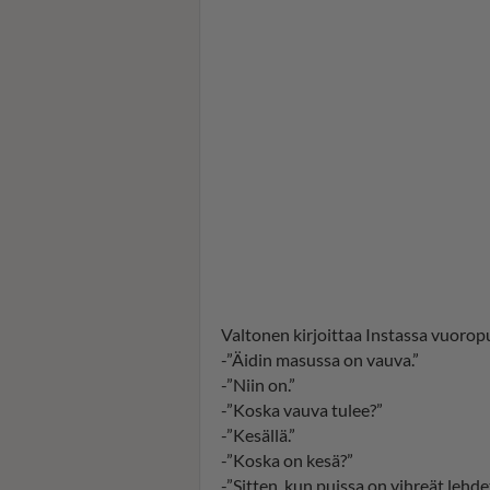
Valtonen kirjoittaa Instassa vuoro
-”Äidin masussa on vauva.”
-”Niin on.”
-”Koska vauva tulee?”
-”Kesällä.”
-”Koska on kesä?”
-”Sitten, kun puissa on vihreät lehde