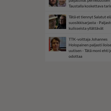
paljastivat perheuutisen 
Taustalla koskettava tari
Tätä et tiennyt Salatut el
suosikkisarjasta - Paljas
kulisseista yllättävät
TTK-voittaja Johannes
Holopainen paljasti ilois
uutisen - Tätä moni ehti j
odottaa