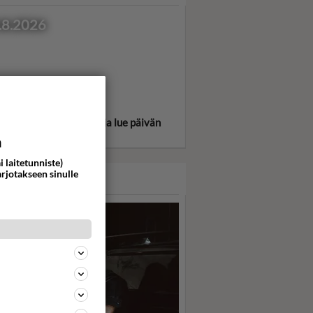
.8.2026
itse oma tähtimerkkisi ja lue päivän
oskooppi!
a
i laitetunniste)
arjotakseen sinulle
ASARI