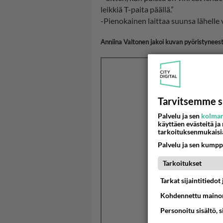
leikkiä T-paita päällä.”
-Pienokainen laittaa suunsa lähel
Anniina Valtonen jakoi kuvan pyöristyneest
Tarvitsemme s
Palvelu ja sen
kolman
käyttäen evästeitä ja
tarkoituksenmukaisi
Palvelu ja sen kumpp
Tarkoitukset
Tarkat sijaintitiedo
Kohdennettu mainon
Personoitu sisältö, 