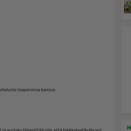
puhelusta taaperonsa kanssa:
H
t ja aurinko lämmittää niin, että hiekkalaatikolla voi