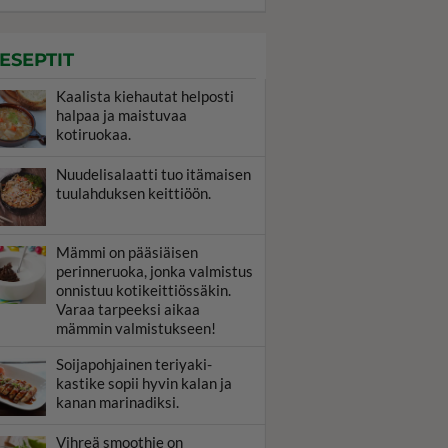
ESEPTIT
Kaalista kiehautat helposti
halpaa ja maistuvaa
kotiruokaa.
Nuudelisalaatti tuo itämaisen
tuulahduksen keittiöön.
Mämmi on pääsiäisen
perinneruoka, jonka valmistus
onnistuu kotikeittiössäkin.
Varaa tarpeeksi aikaa
mämmin valmistukseen!
Soijapohjainen teriyaki-
kastike sopii hyvin kalan ja
kanan marinadiksi.
Vihreä smoothie on