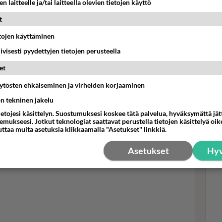
n laitteelle ja/tai laitteella olevien tietojen käyttö
t
etojen käyttäminen
Mui
iivisesti pyydettyjen tietojen perusteella
ihm
et
pul
äytösten ehkäiseminen ja virheiden korjaaminen
ön tekninen jakelu
ietojesi käsittelyn. Suostumuksesi koskee tätä palvelua, hyväksymättä jä
mukseesi. Jotkut teknologiat saattavat perustella tietojen käsittelyä oike
uttaa muita asetuksia klikkaamalla "Asetukset" linkkiä.
Asetukset
Hyv