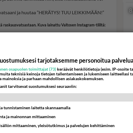
8
le vatsaani ja huutaa ”HERÄTYS! TUU LEIKKIMÄÄN!”
ä raskausvatsastaan. Kuva lainattu Valtosen Instagram-tililtä:
Val
hor
uostumuksesi tarjotaksemme personoitua palvelu
nen osapuolen toimittajat (73)
keräävät henkilötietoja (esim. IP-osoite ta
 muita teknisiä keinoja tietojen tallentamiseen ja lukemiseen laitteellasi t
K
a mainoksia ja parhaan mahdollisen asiakaskokemuksen.
anit tarvitsevat suostumuksesi seuraaviin:
t ja tunnistaminen laitetta skannaamalla
ta ja mainonnan mittaaminen
sisällön mittaaminen, yleisötutkimus ja palvelujen kehittäminen