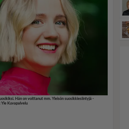
osikiksi. Hän on voittanut mm. Yleisön suosikkiesiintyjä -
: Yle Kuvapalvelu