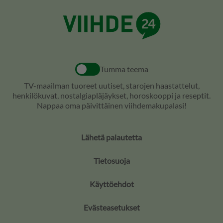
Tumma teema
TV-maailman tuoreet uutiset, starojen haastattelut,
henkilökuvat, nostalgiapläjäykset, horoskooppi ja reseptit.
Nappaa oma päivittäinen viihdemakupalasi!
Lähetä palautetta
Tietosuoja
Käyttöehdot
Evästeasetukset