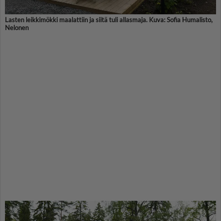
Lasten leikkimökki maalattiin ja siitä tuli allasmaja. Kuva: Sofia Humalisto,
Nelonen