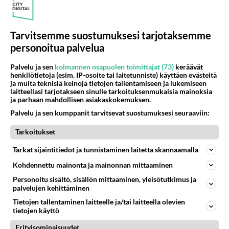
TV-ENSI-ILTA: Myrskyluodon Maija elokuva -
Voimakas kuvaus rakkaudesta ankarissa
olosuhteissa
Tarvitsemme suostumuksesi tarjotaksemme
personoitua palvelua
TV-ensi-ilta: Skimbagirls - Hulvaton komedia
naisille - Alastonta Samuli Edelmannia mittava
Palvelu ja sen
kolmannen osapuolen toimittajat (73)
keräävät
henkilötietoja (esim. IP-osoite tai laitetunniste) käyttäen evästeitä
määrä!
ja muita teknisiä keinoja tietojen tallentamiseen ja lukemiseen
laitteellasi tarjotakseen sinulle tarkoituksenmukaisia mainoksia
ja parhaan mahdollisen asiakaskokemuksen.
Luetuimmat: Aarne Pelkonen ja Noora Louhimo
vihdoinkin yhdessä - Tätä moni jo odotti
Palvelu ja sen kumppanit tarvitsevat suostumuksesi seuraaviin:
Tarkoitukset
Tarkat sijaintitiedot ja tunnistaminen laitetta skannaamalla
Kohdennettu mainonta ja mainonnan mittaaminen
Personoitu sisältö, sisällön mittaaminen, yleisötutkimus ja
palvelujen kehittäminen
Tietojen tallentaminen laitteelle ja/tai laitteella olevien
tietojen käyttö
Erityisominaisuudet