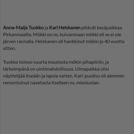
Anna-Maija Tuokko
ja
Kari Heiskanen
pitävät kesäpaikkaa
Pirkanmaallla. Mökki on ns. kuivanmaan mökki eli se ei ole
järven rannalla. Heiskanen oli hankkinut mökin jo 40 vuotta
sitten.
Tuokko toivoo suurta muutosta mökin pihapiiriin, ja
tärkeimpänä on uintimahdollisuus. Uimapaikka olisi
näyttelijää itseään ja lapsia varten. Kari-puoliso oli aiemmin
remontoinut navetasta itselleen ns. miesluolan.