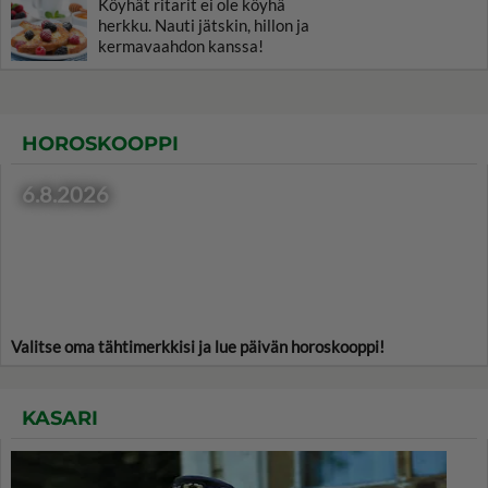
Köyhät ritarit ei ole köyhä
herkku. Nauti jätskin, hillon ja
kermavaahdon kanssa!
HOROSKOOPPI
6.8.2026
Valitse oma tähtimerkkisi ja lue päivän horoskooppi!
KASARI