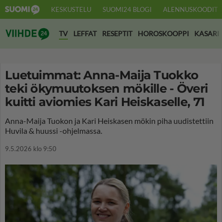
KESKUSTELU
SUOMI24 BLOGI
ALENNUSKOODIT
Suomi24 Viihde
TV
LEFFAT
RESEPTIT
HOROSKOOPPI
KASARI
Luetuimmat: Anna-Maija Tuokko
teki ökymuutoksen mökille - Överi
kuitti aviomies Kari Heiskaselle, 71
Anna-Maija Tuokon ja Kari Heiskasen mökin piha uudistettiin
Huvila & huussi -ohjelmassa.
9.5.2026 klo 9:50