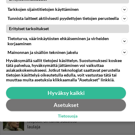
Tarkkojen sijaintitietojen käyttäminen
Tunnista laitteet aktiivisesti pyydettyjen tietojen perusteella
Erityiset tarkoitukset
Tietoturva, väärinkäytösten ehkäiseminen ja virheiden
korjaaminen
LUETUIMMAT
Mainonnan ja sisällön tekninen jakelu
Hyväksymällä sallit tietojesi käsittelyn. Suostumuksesi koskee
Muistatko? Kädestä suuhun
tätä palvelua, hyväksymättä jättäminen voi vaikuttaa
elävä Satu sai jättimäisen
asiakaskokemukseesi. Jotkut teknologiat saattavat perustella
rahasalkun Henry-
tietojen käsittelyä oikeutetulla edulla, voit vastustaa tätä tai
muuttaa muita asetuksia klikkaamalla "Asetukset" linkkiä.
miljonääriltä
Luetuimmat: Aarne Pelkonen
Hyväksy kaikki
ja Noora Louhimo vihdoinkin
yhdessä - Tätä moni jo odotti
Asetukset
Tiesitkö? Martina Aitolehden
Tietosuoja
isäpuoli on tämä suosittu
laulaja