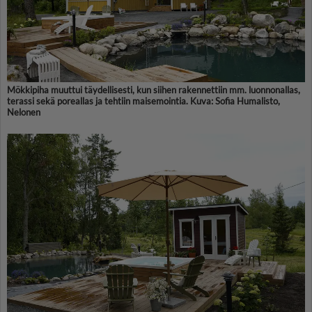
Mökkipiha muuttui täydellisesti, kun siihen rakennettiin mm. luonnonallas,
terassi sekä poreallas ja tehtiin maisemointia. Kuva: Sofia Humalisto,
Nelonen