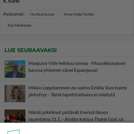
K. Kurki
Asiasanat:
Huvila & huussi
Anna-Maija Tuokko
Kari Heiskanen
LUE SEURAAVAKSI
Maajussi-Ville hehkuu onnea - Muusikkonaisen
kanssa yhteinen sävel Espanjassa!
Mikko Leppilammen ex-vaimo Emilia Vuorisalmi
järkyttyy - Tämä tapettiratkaisu ei miellytä
Nämä julkkikset pistävät itsensä likoon
lauantaina 31.1. - Aiotko katsoa Thank God, sä
tulit?