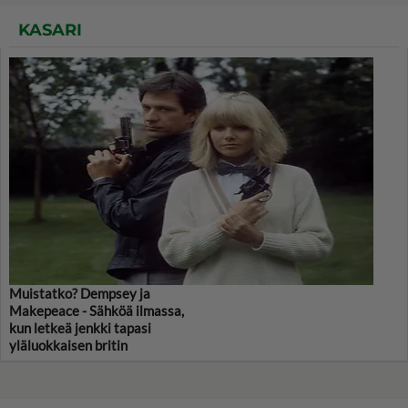
KASARI
Muistatko? Dempsey ja
Makepeace - Sähköä ilmassa,
kun letkeä jenkki tapasi
yläluokkaisen britin