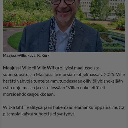
Maajussi-Ville, kuva: K. Kurki
Maajussi-Ville
eli
Ville Witka
oli yksi maajusseista
supersuositussa Maajussille morsian -ohjelmassa v. 2025. Ville
herätti vahvoja tunteita mm. tuodessaan oliiviöljybisneksiään
esiin ohjelmassa ja esitellessään "Villen enkeleitä" eli
morsioehdokasjoukkoaan.
Witka lähti realitysarjaan hakemaan elämänkumppania, mutta
pitempiaikaista suhdetta ei syntynyt.