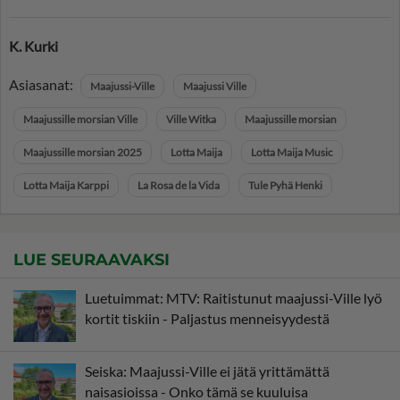
K. Kurki
Asiasanat:
Maajussi-Ville
Maajussi Ville
Maajussille morsian Ville
Ville Witka
Maajussille morsian
Maajussille morsian 2025
Lotta Maija
Lotta Maija Music
Lotta Maija Karppi
La Rosa de la Vida
Tule Pyhä Henki
LUE SEURAAVAKSI
Luetuimmat: MTV: Raitistunut maajussi-Ville lyö
kortit tiskiin - Paljastus menneisyydestä
Seiska: Maajussi-Ville ei jätä yrittämättä
naisasioissa - Onko tämä se kuuluisa