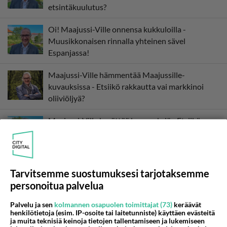
etsintäkuulutus?
Oi! Maajussi-Ville onnensa kukkuloilla -
Muusikkonaisen rinnalla yhteinen sävel
Espanjassa!
Maajussi-Ville hämmentää Maajussille-
kuvauksissa - Etsiikö rakkautta vai markkinoi
oliiviöljyä?
Maajussi-Ville herättää kysymyksiä - Etsiikö
oikeasti rakkautta vai mainostaako oliiviöljyä?
Shokkiuutinen! Maajussille morsian
Tarvitsemme suostumuksesi tarjotaksemme
suosikkirealityssä varsin erikoinen ratkaisu -
personoitua palvelua
Tämä hämmästyttää!
Palvelu ja sen
kolmannen osapuolen toimittajat (73)
keräävät
henkilötietoja (esim. IP-osoite tai laitetunniste) käyttäen evästeitä
ja muita teknisiä keinoja tietojen tallentamiseen ja lukemiseen