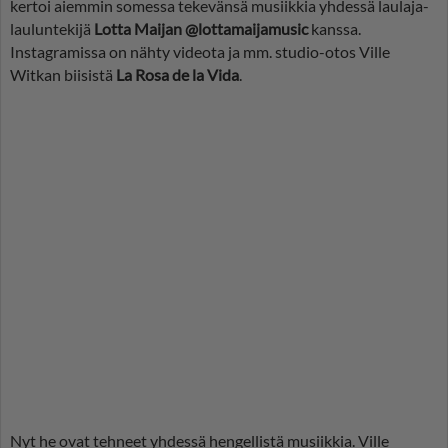
kertoi aiemmin somessa tekevänsä musiikkia yhdessä laulaja-
lauluntekijä
Lotta Maijan @lottamaijamusic
kanssa.
Instagramissa on nähty videota ja mm. studio-otos Ville
Witkan biisistä
La Rosa de la Vida
.
Nyt he ovat tehneet yhdessä hengellistä musiikkia. Ville