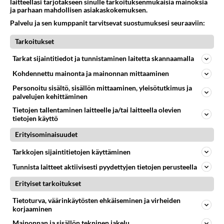
laitteellasi tarjotakseen sinulle tarkoituksenmukaisia mainoksia
ja parhaan mahdollisen asiakaskokemuksen.
Palvelu ja sen kumppanit tarvitsevat suostumuksesi seuraaviin:
Tarkoitukset
Tarkat sijaintitiedot ja tunnistaminen laitetta skannaamalla
Kohdennettu mainonta ja mainonnan mittaaminen
Personoitu sisältö, sisällön mittaaminen, yleisötutkimus ja
palvelujen kehittäminen
Tietojen tallentaminen laitteelle ja/tai laitteella olevien
tietojen käyttö
Erityisominaisuudet
LUETUIMMAT
Tarkkojen sijaintitietojen käyttäminen
Tunnista laitteet aktiivisesti pyydettyjen tietojen perusteella
Muistatko? Kädestä suuhun
elävä Satu sai jättimäisen
Erityiset tarkoitukset
rahasalkun Henry-
miljonääriltä
Tietoturva, väärinkäytösten ehkäiseminen ja virheiden
korjaaminen
Luetuimmat: Aarne Pelkonen
Mainonnan ja sisällön tekninen jakelu