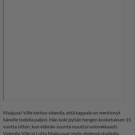
Maajussi-Ville kertoo videolla, että kappale on merkinnyt
hänelle todella paljon. Hän koki pyhän hengen kosketuksen 15
vuotta sitten, kun elämän suunta muuttui voimakkaasti.
Videolla Ville ja Lotta Maija ovat myös yhdessä studiolla.