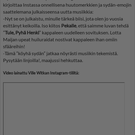
kirjoittaa Instassa onnellisena huutomerkkien ja sydän-emojin
saattelemana julkaisseensa uutta musiikkia:
-Nyt se on julkaistu, minulle tärkeä biisi, jota olen jo vuosia
esittänyt keikoilla. Iso kiitos
Pekalle
, että saimme luvan tehdä
”
Tule, Pyhä Henki
” kappaleen uudelleen sovituksen. Lotta
Maijan upeat huiluraidat nostivat kappaleen ihan omiin
sfääreihin!
-Tämä ”köyhä sydän” jatkaa nöyrästi musiikin tekemistä.
Pysytään linjoilla!, maajussi hehkuttaa.
Video lainattu Ville Witkan Instagram-tililtä: