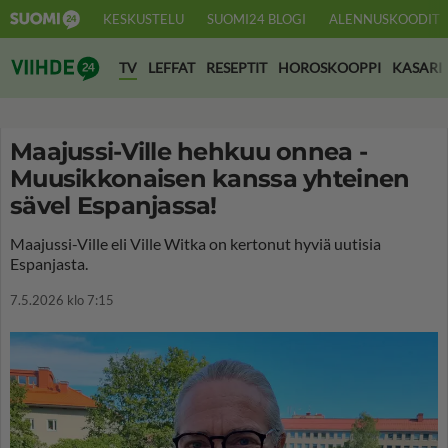
KESKUSTELU
SUOMI24 BLOGI
ALENNUSKOODIT
Suomi24 Viihde
TV
LEFFAT
RESEPTIT
HOROSKOOPPI
KASARI
Maajussi-Ville hehkuu onnea -
Muusikkonaisen kanssa yhteinen
sävel Espanjassa!
Maajussi-Ville eli Ville Witka on kertonut hyviä uutisia
Espanjasta.
7.5.2026 klo 7:15