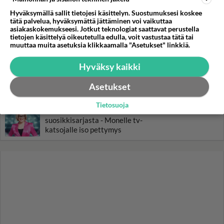
ja Noora Louhimo vihdoinkin
yhdessä - Tätä moni jo odotti
Hyväksymällä sallit tietojesi käsittelyn. Suostumuksesi koskee
tätä palvelua, hyväksymättä jättäminen voi vaikuttaa
asiakaskokemukseesi. Jotkut teknologiat saattavat perustella
Tiesitkö? Martina Aitolehden
tietojen käsittelyä oikeutetulla edulla, voit vastustaa tätä tai
isäpuoli on tämä suosittu
muuttaa muita asetuksia klikkaamalla "Asetukset" linkkiä.
laulaja
Hyväksy kaikki
Kun yksi kauhallinen ei riitä...
Tämä helppo arkiruoka ei jää
Asetukset
syömättä!
Tietosuoja
Ikäviä uutisia Elämäni biisi -
suosikkisarjasta - Monelle tv-
katsojalle iso pettymys