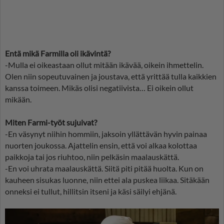
Entä mikä Farmilla oli ikävintä?
-Mulla ei oikeastaan ollut mitään ikävää, oikein ihmettelin.
Olen niin sopeutuvainen ja joustava, että yrittää tulla kaikkien
kanssa toimeen. Mikäs olisi negatiivista… Ei oikein ollut
mikään.
Miten Farmi-työt sujuivat?
-En väsynyt niihin hommiin, jaksoin yllättävän hyvin painaa
nuorten joukossa. Ajattelin ensin, että voi alkaa kolottaa
paikkoja tai jos riuhtoo, niin pelkäsin maalauskättä.
-En voi uhrata maalauskättä. Siitä piti pitää huolta. Kun on
kauheen sisukas luonne, niin ettei ala puskea liikaa. Sitäkään
onneksi ei tullut, hillitsin itseni ja käsi säilyi ehjänä.