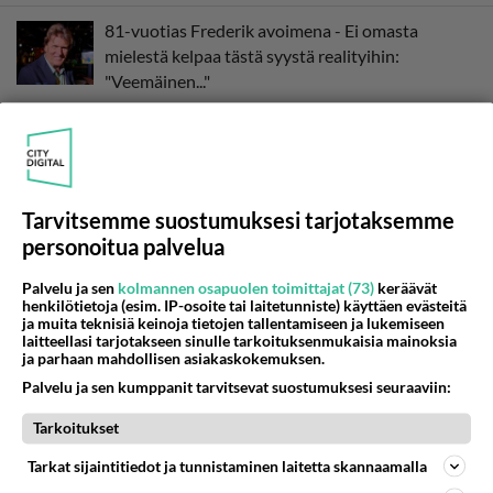
81-vuotias Frederik avoimena - Ei omasta
mielestä kelpaa tästä syystä realityihin:
"Veemäinen..."
Jösses! 81-vuotias Frederik lähtee näihin
ankariin olosuhteisiin Farmi Suomi -realityssä!
Tarvitsemme suostumuksesi tarjotaksemme
personoitua palvelua
Palvelu ja sen
kolmannen osapuolen toimittajat (73)
keräävät
henkilötietoja (esim. IP-osoite tai laitetunniste) käyttäen evästeitä
ja muita teknisiä keinoja tietojen tallentamiseen ja lukemiseen
laitteellasi tarjotakseen sinulle tarkoituksenmukaisia mainoksia
ja parhaan mahdollisen asiakaskokemuksen.
Palvelu ja sen kumppanit tarvitsevat suostumuksesi seuraaviin:
Tarkoitukset
Tarkat sijaintitiedot ja tunnistaminen laitetta skannaamalla