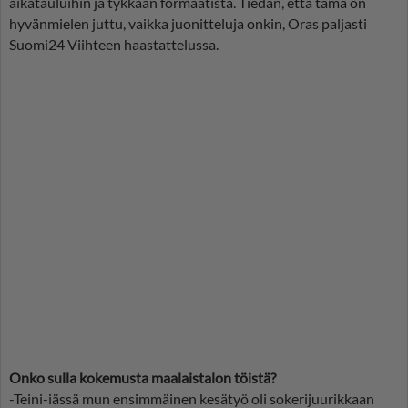
aikatauluihin ja tykkään formaatista. Tiedän, että tämä on
hyvänmielen juttu, vaikka juonitteluja onkin, Oras paljasti
Suomi24 Viihteen haastattelussa.
Onko sulla kokemusta maalaistalon töistä?
-Teini-iässä mun ensimmäinen kesätyö oli sokerijuurikkaan