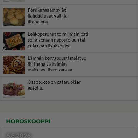
Porkkanasämpylät
ilahduttavat väli- ja
iltapalana.
Lohkoperunat toimii mainiosti
sellaisenaan naposteluun tai
pääruoan lisukkeeksi.
Lämmin korvapuusti maistuu
iki-ihanalta kylmän
maitolasillisen kanssa.
Ossobucco on pataruokien
aatelia.
HOROSKOOPPI
6.8.2026