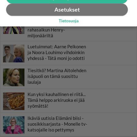
LUETUIMMAT
Asetukset
Muistatko? Kädestä suuhun
Tietosuoja
elävä Satu sai jättimäisen
rahasalkun Henry-
miljonääriltä
Luetuimmat: Aarne Pelkonen
ja Noora Louhimo vihdoinkin
yhdessä - Tätä moni jo odotti
Tiesitkö? Martina Aitolehden
isäpuoli on tämä suosittu
laulaja
Kun yksi kauhallinen ei riitä...
Tämä helppo arkiruoka ei jää
syömättä!
Ikäviä uutisia Elämäni biisi -
suosikkisarjasta - Monelle tv-
katsojalle iso pettymys