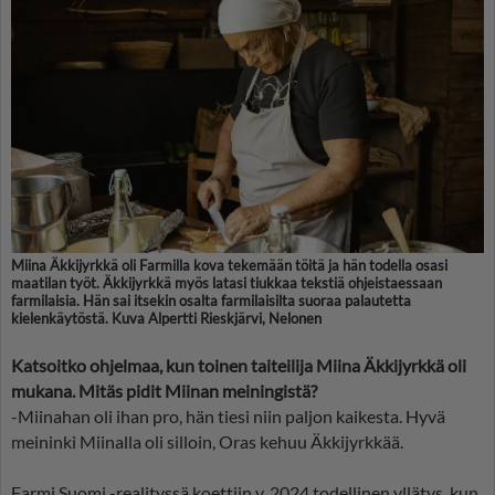
Miina Äkkijyrkkä oli Farmilla kova tekemään töitä ja hän todella osasi
maatilan työt. Äkkijyrkkä myös latasi tiukkaa tekstiä ohjeistaessaan
farmilaisia. Hän sai itsekin osalta farmilaisilta suoraa palautetta
kielenkäytöstä. Kuva Alpertti Rieskjärvi, Nelonen
Katsoitko ohjelmaa, kun toinen taiteilija Miina Äkkijyrkkä oli
mukana. Mitäs pidit Miinan meiningistä?
-Miinahan oli ihan pro, hän tiesi niin paljon kaikesta. Hyvä
meininki Miinalla oli silloin, Oras kehuu Äkkijyrkkää.
Farmi Suomi -realityssä koettiin v. 2024 todellinen yllätys, kun