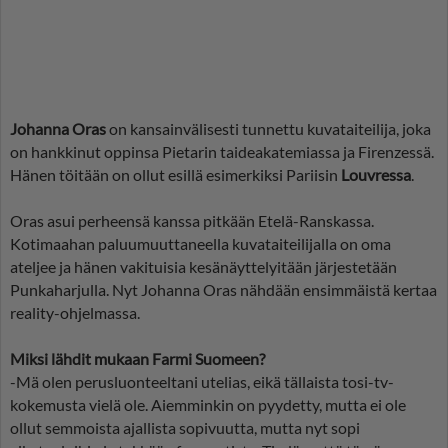
Johanna Oras
on kansainvälisesti tunnettu kuvataiteilija, joka
on hankkinut oppinsa Pietarin taideakatemiassa ja Firenzessä.
Hänen töitään on ollut esillä esimerkiksi Pariisin
Louvressa
.
Oras asui perheensä kanssa pitkään Etelä-Ranskassa.
Kotimaahan paluumuuttaneella kuvataiteilijalla on oma
ateljee ja hänen vakituisia kesänäyttelyitään järjestetään
Punkaharjulla. Nyt Johanna Oras nähdään ensimmäistä kertaa
reality-ohjelmassa.
Miksi lähdit mukaan Farmi Suomeen?
-Mä olen perusluonteeltani utelias, eikä tällaista tosi-tv-
kokemusta vielä ole. Aiemminkin on pyydetty, mutta ei ole
ollut semmoista ajallista sopivuutta, mutta nyt sopi