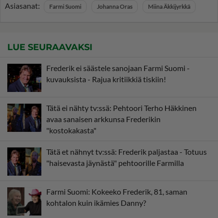
Asiasanat:
Farmi Suomi
Johanna Oras
Miina Äkkijyrkkä
LUE SEURAAVAKSI
Frederik ei säästele sanojaan Farmi Suomi -
kuvauksista - Rajua kritiikkiä tiskiin!
Tätä ei nähty tv:ssä: Pehtoori Terho Häkkinen
avaa sanaisen arkkunsa Frederikin
"kostokakasta"
Tätä et nähnyt tv:ssä: Frederik paljastaa - Totuus
"haisevasta jäynästä" pehtoorille Farmilla
Farmi Suomi: Kokeeko Frederik, 81, saman
kohtalon kuin ikämies Danny?