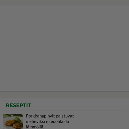
RESEPTIT
Porkkanapihvit paistuvat
meheviksi miedohkolla
lämmöllä.