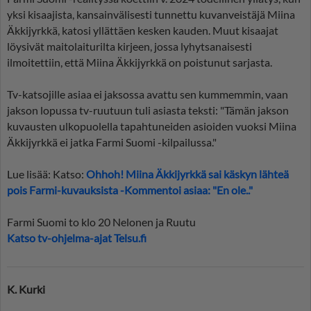
yksi kisaajista, kansainvälisesti tunnettu kuvanveistäjä Miina
Äkkijyrkkä, katosi yllättäen kesken kauden. Muut kisaajat
löysivät maitolaiturilta kirjeen, jossa lyhytsanaisesti
ilmoitettiin, että Miina Äkkijyrkkä on poistunut sarjasta.
Tv-katsojille asiaa ei jaksossa avattu sen kummemmin, vaan
jakson lopussa tv-ruutuun tuli asiasta teksti: "Tämän jakson
kuvausten ulkopuolella tapahtuneiden asioiden vuoksi Miina
Äkkijyrkkä ei jatka Farmi Suomi -kilpailussa."
Lue lisää: Katso:
Ohhoh! Miina Äkkijyrkkä sai käskyn lähteä
pois Farmi-kuvauksista -Kommentoi asiaa: "En ole.."
Farmi Suomi to klo 20 Nelonen ja Ruutu
Katso tv-ohjelma-ajat Telsu.fi
K. Kurki