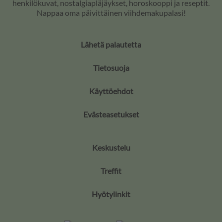
henkilökuvat, nostalgiapläjäykset, horoskooppi ja reseptit.
Nappaa oma päivittäinen viihdemakupalasi!
Lähetä palautetta
Tietosuoja
Käyttöehdot
Evästeasetukset
Keskustelu
Treffit
Hyötylinkit