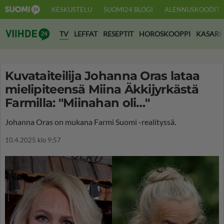
KESKUSTELU
SUOMI24 BLOGI
ALENNUSKOODIT
Suomi24 Viihde
TV
LEFFAT
RESEPTIT
HOROSKOOPPI
KASARI
Kuvataiteilija Johanna Oras lataa
mielipiteensä Miina Äkkijyrkästä
Farmilla: "Miinahan oli…"
Johanna Oras on mukana Farmi Suomi -realityssä.
10.4.2025 klo 9:57