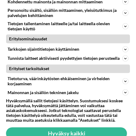
Kohdennettu mainonta ja mainonnan mittaaminen
Personoitu sisältö, sisällön mittaaminen, yleisötutkimus ja
palvelujen kehittäminen
Tietojen tallentaminen laitteelle ja/tai laitteella olevien
tietojen käyttö
Erityisominaisuudet
Tarkkojen sijaintitietojen käyttäminen
Tunnista laitteet aktiivisesti pyydettyjen tietojen perusteella
Erityiset tarkoitukset
Tietoturva, väärinkäytösten ehkäiseminen ja virheiden
korjaaminen
Mainonnan ja sisällön tekninen jakelu
Hyväksymällä sallit tietojesi käsittelyn. Suostumuksesi koskee
tätä palvelua, hyväksymättä jättäminen voi vaikuttaa
asiakaskokemukseesi. Jotkut teknologiat saattavat perustella
tietojen käsittelyä oikeutetulla edulla, voit vastustaa tätä tai
muuttaa muita asetuksia klikkaamalla "Asetukset" linkkiä.
Hyväksy kaikki