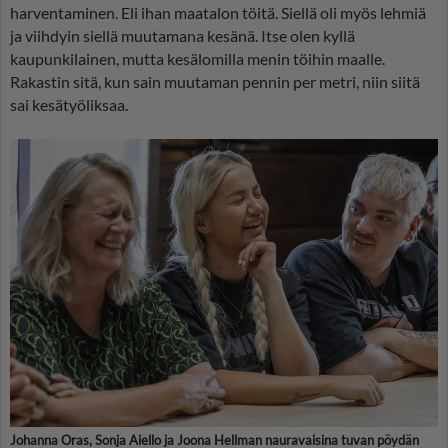
harventaminen. Eli ihan maatalon töitä. Siellä oli myös lehmiä
ja viihdyin siellä muutamana kesänä. Itse olen kyllä
kaupunkilainen, mutta kesälomilla menin töihin maalle.
Rakastin sitä, kun sain muutaman pennin per metri, niin siitä
sai kesätyöliksaa.
Johanna Oras, Sonja Aiello ja Joona Hellman nauravaisina tuvan pöydän