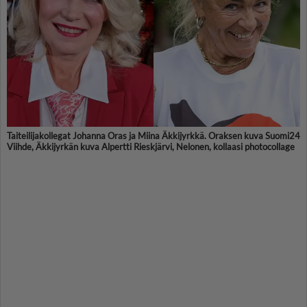
Taiteilijakollegat Johanna Oras ja Miina Äkkijyrkkä. Oraksen kuva Suomi24
Viihde, Äkkijyrkän kuva Alpertti Rieskjärvi, Nelonen, kollaasi photocollage