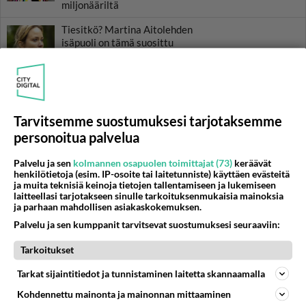
miljonääriltä
Tiesitkö? Martina Aitolehden
isäpuoli on tämä suosittu
laulaja
Luetuimmat: Aarne Pelkonen
ja Noora Louhimo vihdoinkin
yhdessä - Tätä moni jo odotti
Tarvitsemme suostumuksesi tarjotaksemme
personoitua palvelua
Danny, 83, teki yllättävän
teon - Missä on 25-vuotias
Helmi Loukasmäki?
Palvelu ja sen
kolmannen osapuolen toimittajat (73)
keräävät
henkilötietoja (esim. IP-osoite tai laitetunniste) käyttäen evästeitä
ja muita teknisiä keinoja tietojen tallentamiseen ja lukemiseen
Kun yksi kauhallinen ei riitä...
laitteellasi tarjotakseen sinulle tarkoituksenmukaisia mainoksia
Tämä helppo arkiruoka ei jää
ja parhaan mahdollisen asiakaskokemuksen.
syömättä!
Palvelu ja sen kumppanit tarvitsevat suostumuksesi seuraaviin:
Tarkoitukset
Tarkat sijaintitiedot ja tunnistaminen laitetta skannaamalla
Kohdennettu mainonta ja mainonnan mittaaminen