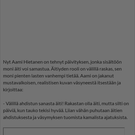
Nyt Aami Hietanen on tehnyt päivityksen, jonka sisältöön
moni äiti voi samastua. Äitiyden rooli on välillä raskas, sen
moni pienten lasten vanhempi tietää. Aami on jakanut
mustavalkoisen, realistisen kuvan väsyneestä itsestään ja
kirjoittaa:
- Välillä ahdistun sanasta äiti! Rakastan olla äiti, mutta silti on
päiviä, kun tauko tekisi hyvää. Liian vähän puhutaan äitien
ahdistuksesta ja väsymyksen tuomista kamalista ajatuksista.