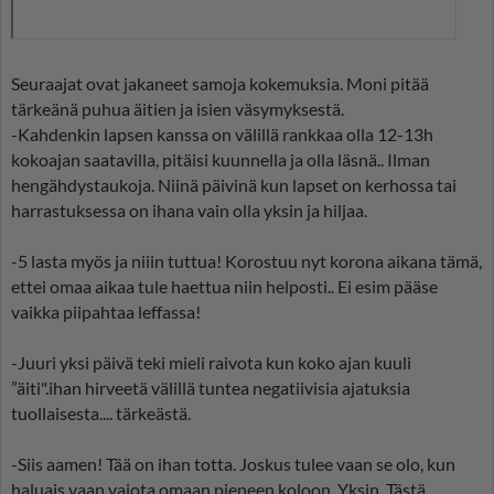
Seuraajat ovat jakaneet samoja kokemuksia. Moni pitää
tärkeänä puhua äitien ja isien väsymyksestä.
-Kahdenkin lapsen kanssa on välillä rankkaa olla 12-13h
kokoajan saatavilla, pitäisi kuunnella ja olla läsnä.. Ilman
hengähdystaukoja. Niinä päivinä kun lapset on kerhossa tai
harrastuksessa on ihana vain olla yksin ja hiljaa.
-5 lasta myös ja niiin tuttua! Korostuu nyt korona aikana tämä,
ettei omaa aikaa tule haettua niin helposti.. Ei esim pääse
vaikka piipahtaa leffassa!
-Juuri yksi päivä teki mieli raivota kun koko ajan kuuli
”äiti".ihan hirveetä välillä tuntea negatiivisia ajatuksia
tuollaisesta.... tärkeästä.
-Siis aamen! Tää on ihan totta. Joskus tulee vaan se olo, kun
haluais vaan vajota omaan pieneen koloon. Yksin. Tästä