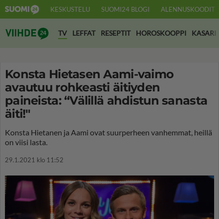
KESKUSTELU
SUOMI24 BLOGI
ALENNUSKOODIT
Suomi24 Viihde
TV
LEFFAT
RESEPTIT
HOROSKOOPPI
KASARI
Konsta Hietasen Aami-vaimo
avautuu rohkeasti äitiyden
paineista: “Välillä ahdistun sanasta
äiti!"
Konsta Hietanen ja Aami ovat suurperheen vanhemmat, heillä
on viisi lasta.
29.1.2021 klo 11:52