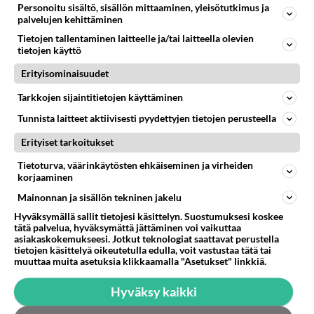
Personoitu sisältö, sisällön mittaaminen, yleisötutkimus ja
palvelujen kehittäminen
Tietojen tallentaminen laitteelle ja/tai laitteella olevien
tietojen käyttö
Erityisominaisuudet
Tarkkojen sijaintitietojen käyttäminen
Tunnista laitteet aktiivisesti pyydettyjen tietojen perusteella
Erityiset tarkoitukset
Tietoturva, väärinkäytösten ehkäiseminen ja virheiden
korjaaminen
RESEPTIT
Mainonnan ja sisällön tekninen jakelu
Kreikkalainen salaatti vie
Hyväksymällä sallit tietojesi käsittelyn. Suostumuksesi koskee
makumatkalle Välimerelle.
tätä palvelua, hyväksymättä jättäminen voi vaikuttaa
asiakaskokemukseesi. Jotkut teknologiat saattavat perustella
tietojen käsittelyä oikeutetulla edulla, voit vastustaa tätä tai
Tuhti linssikeitto sopii
muuttaa muita asetuksia klikkaamalla "Asetukset" linkkiä.
vegaaneille ja sekasyöjille.
Hyväksy kaikki