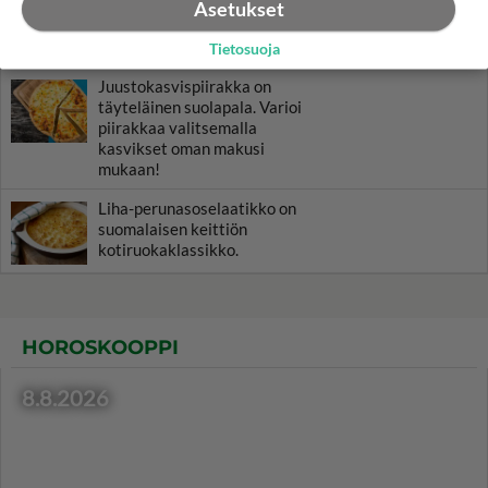
Pannukakku eli pannari on
Asetukset
koko perheen suosikki.
Tietosuoja
Juustokasvispiirakka on
täyteläinen suolapala. Varioi
piirakkaa valitsemalla
kasvikset oman makusi
mukaan!
Liha-perunasoselaatikko on
suomalaisen keittiön
kotiruokaklassikko.
HOROSKOOPPI
8.8.2026