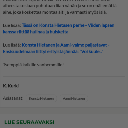
aiheesta tosiaan puhutaan liian vähän ja se on epäilemättä
aihe, joka koskettaa montaa äiti ja varmasti myös isiä.
Lue lisää:
Tässä on Konsta Hietasen perhe - Viiden lapsen
kanssa riittää hulinaa ja huisketta
Lue lisää:
Konsta Hietanen ja Aami-vaimo paljastavat -
Ensisuudelmaan liittyi erityistä jännää: "Voi kuule..."
Tsemppiä kaikille vanhemmille!
K. Kurki
Asiasanat:
Konsta Hietanen
Aami Hietanen
LUE SEURAAVAKSI