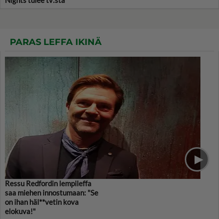
Nights tulee tv:stä
PARAS LEFFA IKINÄ
Ressu Redfordin lempileffa
saa miehen innostumaan: "Se
on ihan häl**vetin kova
elokuva!"