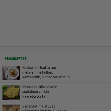
RESEPTIT
Kantarellirisotto tuo
metsiemme kullan,
kantarellin, hienot maut esiin.
Munakasrulla on kuin
suolainen versio
kääretortusta!
Sämpylät maistuvat
välipalana koulun jälkeen tai