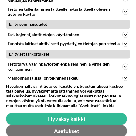
palvelujen kehittäminen
Tietojen tallentaminen laitteelle ja/tai laitteella olevien
tietojen käyttö
Erityisominaisuudet
Tarkkojen sijaintitietojen käyttäminen
Tunnista laitteet aktiivisesti pyydettyjen tietojen perusteella
Erityiset tarkoitukset
Tietoturva, väärinkäytösten ehkäiseminen ja virheiden
korjaaminen
Mainonnan ja sisällön tekninen jakelu
Hyväksymällä sallit tietojesi käsittelyn. Suostumuksesi koskee
tätä palvelua, hyväksymättä jättäminen voi vaikuttaa
asiakaskokemukseesi. Jotkut teknologiat saattavat perustella
tietojen käsittelyä oikeutetulla edulla, voit vastustaa tätä tai
LUETUIMMAT
muuttaa muita asetuksia klikkaamalla "Asetukset" linkkiä.
Muistatko? Kädestä suuhun
Hyväksy kaikki
elävä Satu sai jättimäisen
rahasalkun Henry-
Asetukset
miljonääriltä