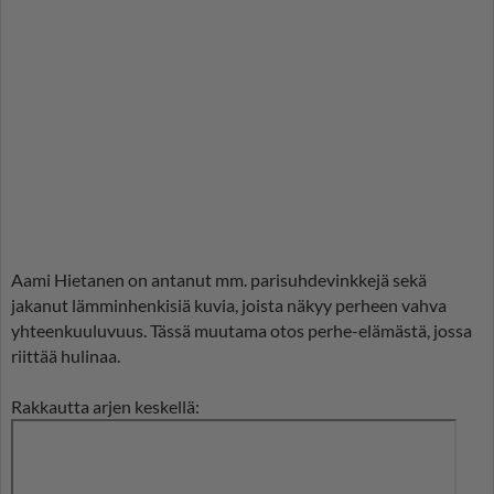
Aami Hietanen on antanut mm. parisuhdevinkkejä sekä
jakanut lämminhenkisiä kuvia, joista näkyy perheen vahva
yhteenkuuluvuus. Tässä muutama otos perhe-elämästä, jossa
riittää hulinaa.
Rakkautta arjen keskellä: