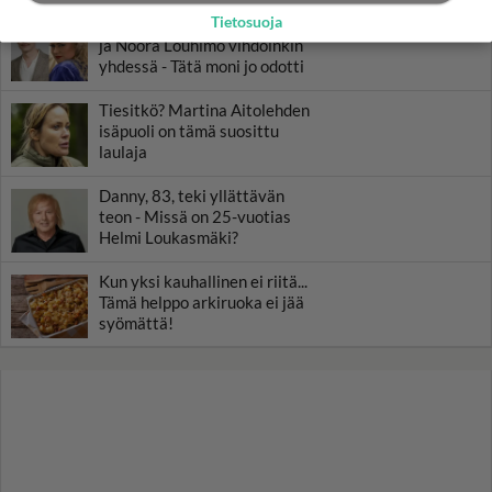
Tietosuoja
Luetuimmat: Aarne Pelkonen
ja Noora Louhimo vihdoinkin
yhdessä - Tätä moni jo odotti
Tiesitkö? Martina Aitolehden
isäpuoli on tämä suosittu
laulaja
Danny, 83, teki yllättävän
teon - Missä on 25-vuotias
Helmi Loukasmäki?
Kun yksi kauhallinen ei riitä...
Tämä helppo arkiruoka ei jää
syömättä!