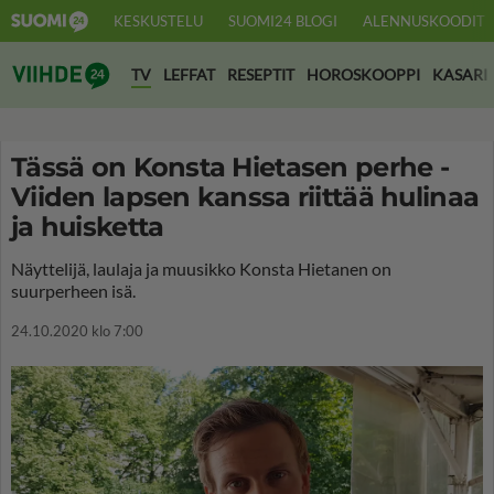
KESKUSTELU
SUOMI24 BLOGI
ALENNUSKOODIT
Suomi24 Viihde
TV
LEFFAT
RESEPTIT
HOROSKOOPPI
KASARI
Tässä on Konsta Hietasen perhe -
Viiden lapsen kanssa riittää hulinaa
ja huisketta
Näyttelijä, laulaja ja muusikko Konsta Hietanen on
suurperheen isä.
24.10.2020 klo 7:00