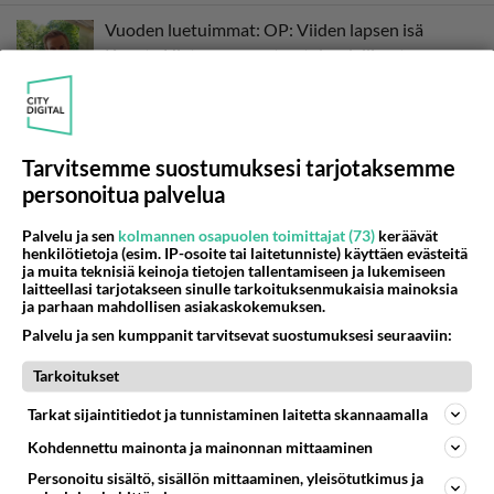
Vuoden luetuimmat: OP: Viiden lapsen isä
Konsta Hietanen avautuu taloudellisesta
tilanteestaan
Huoli heräsi - Erikoisjoukot tulevasta kaudesta
tyly paljastus
Tarvitsemme suostumuksesi tarjotaksemme
personoitua palvelua
Danny, 83, teki yllättävän teon - Missä on 25-
Palvelu ja sen
kolmannen osapuolen toimittajat (73)
keräävät
vuotias Helmi Loukasmäki?
henkilötietoja (esim. IP-osoite tai laitetunniste) käyttäen evästeitä
ja muita teknisiä keinoja tietojen tallentamiseen ja lukemiseen
laitteellasi tarjotakseen sinulle tarkoituksenmukaisia mainoksia
ja parhaan mahdollisen asiakaskokemuksen.
Luetuimmat: Aarne Pelkonen ja Noora Louhimo
vihdoinkin yhdessä - Tätä moni jo odotti
Palvelu ja sen kumppanit tarvitsevat suostumuksesi seuraaviin:
Tarkoitukset
Uuden TTK-juontajan ympärillä epätietoisuus
Tarkat sijaintitiedot ja tunnistaminen laitetta skannaamalla
sakenee - Tämä hämmentää soppaa
Kohdennettu mainonta ja mainonnan mittaaminen
Personoitu sisältö, sisällön mittaaminen, yleisötutkimus ja