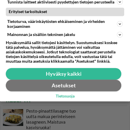
Tunnista laitteet aktiivisesti pyydettyjen tietojen perusteella
Erityiset tarkoitukset
Tietoturva, väärinkäytösten ehkäiseminen ja virheiden
korjaaminen
Mainonnan ja sisällön tekninen jakelu
Hyväksymällä sallit tietojesi käsittelyn. Suostumuksesi koskee
tätä palvelua, hyväksymättä jättäminen voi vaikuttaa
asiakaskokemukseesi. Jotkut teknologiat saattavat perustella
tietojen käsittelyä oikeutetulla edulla, voit vastustaa tätä tai
muuttaa muita asetuksia klikkaamalla "Asetukset" linkkiä.
Hyväksy kaikki
Asetukset
Tietosuoja
RESEPTIT
Pesto-pinaattilasagne tuo
uutta makua perinteiseen
lasagneen. Maistuva
kasvisruoka!