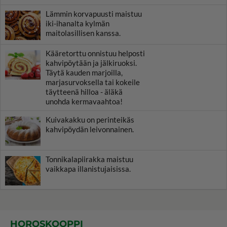
Lämmin korvapuusti maistuu
iki-ihanalta kylmän
maitolasillisen kanssa.
Kääretorttu onnistuu helposti
kahvipöytään ja jälkiruoksi.
Täytä kauden marjoilla,
marjasurvoksella tai kokeile
täytteenä hilloa - äläkä
unohda kermavaahtoa!
Kuivakakku on perinteikäs
kahvipöydän leivonnainen.
Tonnikalapiirakka maistuu
vaikkapa illanistujaisissa.
HOROSKOOPPI