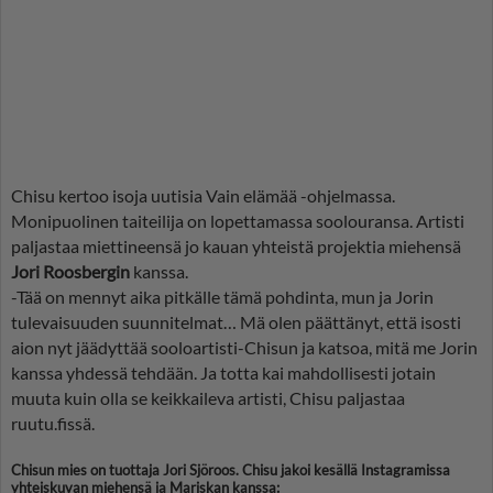
Chisu kertoo isoja uutisia Vain elämää -ohjelmassa.
Monipuolinen taiteilija on lopettamassa soolouransa. Artisti
paljastaa miettineensä jo kauan yhteistä projektia miehensä
Jori Roosbergin
kanssa.
-Tää on mennyt aika pitkälle tämä pohdinta, mun ja Jorin
tulevaisuuden suunnitelmat… Mä olen päättänyt, että isosti
aion nyt jäädyttää sooloartisti-Chisun ja katsoa, mitä me Jorin
kanssa yhdessä tehdään. Ja totta kai mahdollisesti jotain
muuta kuin olla se keikkaileva artisti, Chisu paljastaa
ruutu.fissä.
Chisun mies on tuottaja Jori Sjöroos. Chisu jakoi kesällä Instagramissa
yhteiskuvan miehensä ja Mariskan kanssa: