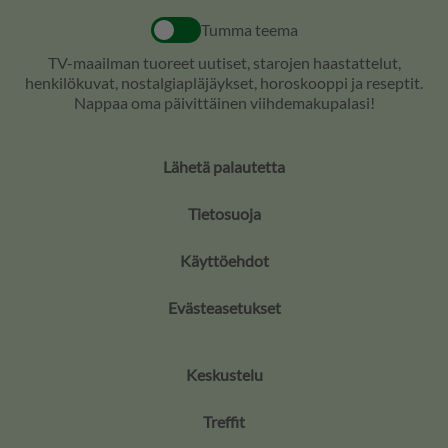
Tumma teema
TV-maailman tuoreet uutiset, starojen haastattelut,
henkilökuvat, nostalgiapläjäykset, horoskooppi ja reseptit.
Nappaa oma päivittäinen viihdemakupalasi!
Lähetä palautetta
Tietosuoja
Käyttöehdot
Evästeasetukset
Keskustelu
Treffit