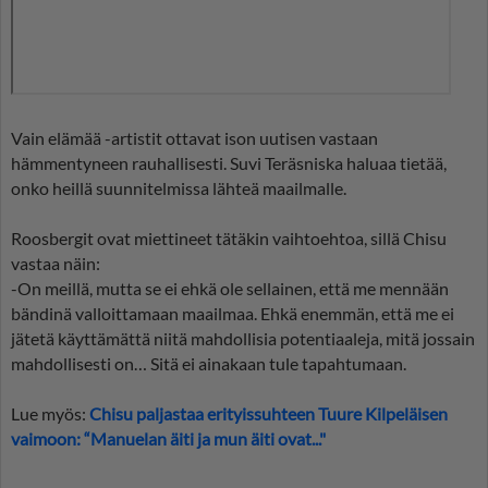
Vain elämää -artistit ottavat ison uutisen vastaan
hämmentyneen rauhallisesti. Suvi Teräsniska haluaa tietää,
onko heillä suunnitelmissa lähteä maailmalle.
Roosbergit ovat miettineet tätäkin vaihtoehtoa, sillä Chisu
vastaa näin:
-On meillä, mutta se ei ehkä ole sellainen, että me mennään
bändinä valloittamaan maailmaa. Ehkä enemmän, että me ei
jätetä käyttämättä niitä mahdollisia potentiaaleja, mitä jossain
mahdollisesti on… Sitä ei ainakaan tule tapahtumaan.
Lue myös:
Chisu paljastaa erityissuhteen Tuure Kilpeläisen
vaimoon: “Manuelan äiti ja mun äiti ovat..."