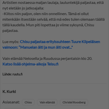
Artistien nostaessa maljan laulaja, lauluntekijä paljastaa, että
nyt eletään jo jatkoajalla:
-Kiitos niin paljon, olen niin onnellinen. Tämä ei ollut
mitenkään itsestään selvää, että mä edes tulen olemaan täällä
tällä kaudella. Mun piti lopettaa jo viime syksynä, Chisu
paljastaa.
Lue myös:
Chisu paljastaa erityissuhteen Tuure Kilpeläisen
vaimoon: “Manuelan äiti ja mun äiti ovat..."
Vain elämää Nelosella ja Ruudussa perjantaisin klo 20.
Katso lisää ohjelma-aikoja Telsu.fi
Lähde: ruutu.fi
K. Kurki
Asiasanat:
Chisu
Vain elämää
Christel Roosberg