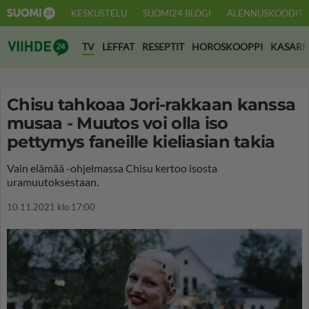
KESKUSTELU
SUOMI24 BLOGI
ALENNUSKOODIT
Suomi24 Viihde
TV
LEFFAT
RESEPTIT
HOROSKOOPPI
KASARI
Chisu tahkoaa Jori-rakkaan kanssa
musaa - Muutos voi olla iso
pettymys faneille kieliasian takia
Vain elämää -ohjelmassa Chisu kertoo isosta
uramuutoksestaan.
10.11.2021 klo 17:00