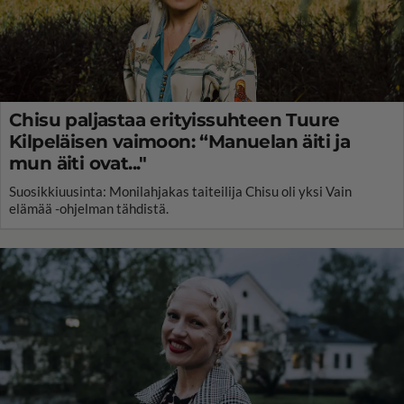
Chisu paljastaa erityissuhteen Tuure
Kilpeläisen vaimoon: “Manuelan äiti ja
mun äiti ovat..."
Suosikkiuusinta: Monilahjakas taiteilija Chisu oli yksi Vain
elämää -ohjelman tähdistä.