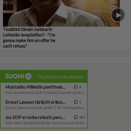
Tiedätkö tämän Salkkarit-
Lehtelän lempileffan? - "I'm
gonna make him an offer he
can't refuse."