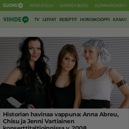
KESKUSTELU
SUOMI24 BLOGI
ALENNUSKOODIT
Suomi24 Viihde
TV
LEFFAT
RESEPTIT
HOROSKOOPPI
KASARI
Historian havinaa vappuna: Anna Abreu,
Chisu ja Jenni Vartiainen
konserttitaltioinnissa v. 2008