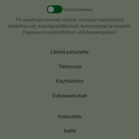
Tumma teema
TV-maailman tuoreet uutiset, starojen haastattelut,
henkilökuvat, nostalgiapläjäykset, horoskooppi ja reseptit.
Nappaa oma päivittäinen viihdemakupalasi!
Lähetä palautetta
Tietosuoja
Käyttöehdot
Evästeasetukset
Keskustelu
Treffit