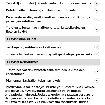
Tarkat sijaintitiedot ja tunnistaminen laitetta skannaamalla
Suolainen katkarapupiirakka
Kohdennettu mainonta ja mainonnan mittaaminen
sopii hyvin illanistujaisiin.
Personoitu sisältö, sisällön mittaaminen, yleisötutkimus ja
palvelujen kehittäminen
Kanakeitto saa makua
Tietojen tallentaminen laitteelle ja/tai laitteella olevien
freesauksesta.
tietojen käyttö
Erityisominaisuudet
Borssikeitto tuo ripauksen
Tarkkojen sijaintitietojen käyttäminen
venäläistä ruokakulttuuria
omaan ruokapöytääsi.
Tunnista laitteet aktiivisesti pyydettyjen tietojen perusteella
Bataattiranskalaiset ovat
Erityiset tarkoitukset
lähes terveysruokaa. Eikun
Tietoturva, väärinkäytösten ehkäiseminen ja virheiden
hommiin ja nauttimaan!
korjaaminen
Grillatut kasvisvartaat
Mainonnan ja sisällön tekninen jakelu
ihastuttavat ulkonäöllään ja
Hyväksymällä sallit tietojesi käsittelyn. Suostumuksesi koskee
maullaan.
tätä palvelua, hyväksymättä jättäminen voi vaikuttaa
asiakaskokemukseesi. Jotkut teknologiat saattavat perustella
tietojen käsittelyä oikeutetulla edulla, voit vastustaa tätä tai
muuttaa muita asetuksia klikkaamalla "Asetukset" linkkiä.