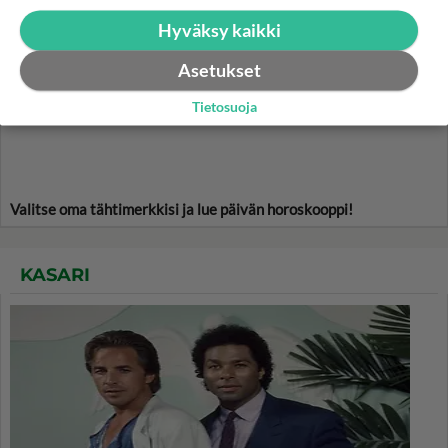
HOROSKOOPPI
Hyväksy kaikki
7.8.2026
Asetukset
Tietosuoja
Valitse oma tähtimerkkisi ja lue päivän horoskooppi!
KASARI