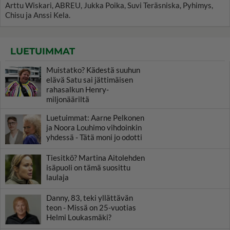
Arttu Wiskari, ABREU, Jukka Poika, Suvi Teräsniska, Pyhimys,
Chisu ja Anssi Kela.
LUETUIMMAT
Muistatko? Kädestä suuhun
elävä Satu sai jättimäisen
rahasalkun Henry-
miljonääriltä
Luetuimmat: Aarne Pelkonen
ja Noora Louhimo vihdoinkin
yhdessä - Tätä moni jo odotti
Tiesitkö? Martina Aitolehden
isäpuoli on tämä suosittu
laulaja
Danny, 83, teki yllättävän
teon - Missä on 25-vuotias
Helmi Loukasmäki?