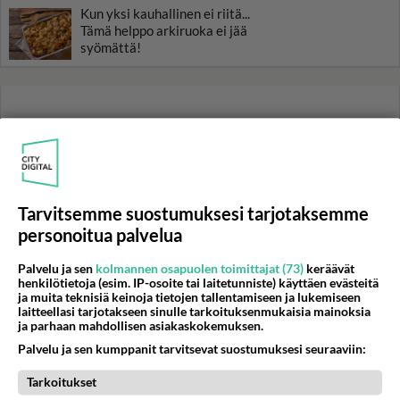
Kun yksi kauhallinen ei riitä...
Tämä helppo arkiruoka ei jää
syömättä!
Tarvitsemme suostumuksesi tarjotaksemme
personoitua palvelua
Palvelu ja sen
kolmannen osapuolen toimittajat (73)
keräävät
henkilötietoja (esim. IP-osoite tai laitetunniste) käyttäen evästeitä
ja muita teknisiä keinoja tietojen tallentamiseen ja lukemiseen
laitteellasi tarjotakseen sinulle tarkoituksenmukaisia mainoksia
ja parhaan mahdollisen asiakaskokemuksen.
Palvelu ja sen kumppanit tarvitsevat suostumuksesi seuraaviin:
Tarkoitukset
RESEPTIT