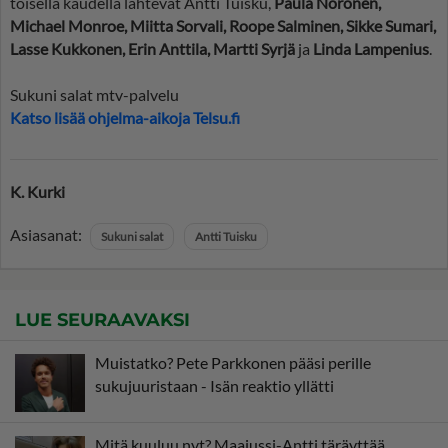
toisella kaudella lähtevät Antti Tuisku,
Paula Noronen,
Michael Monroe, Miitta Sorvali, Roope Salminen, Sikke Sumari,
Lasse Kukkonen, Erin Anttila, Martti Syrjä
ja
Linda Lampenius
.
Sukuni salat mtv-palvelu
Katso lisää ohjelma-aikoja Telsu.fi
K. Kurki
Asiasanat:
Sukuni salat
Antti Tuisku
LUE SEURAAVAKSI
Muistatko? Pete Parkkonen pääsi perille
sukujuuristaan - Isän reaktio yllätti
Mitä kuuluu nyt? Maajussi-Antti täräyttää