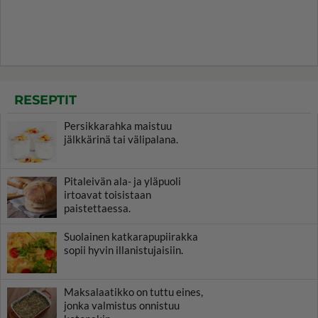
RESEPTIT
Persikkarahka maistuu
jälkkärinä tai välipalana.
Pitaleivän ala- ja yläpuoli
irtoavat toisistaan
paistettaessa.
Suolainen katkarapupiirakka
sopii hyvin illanistujaisiin.
Maksalaatikko on tuttu eines,
jonka valmistus onnistuu