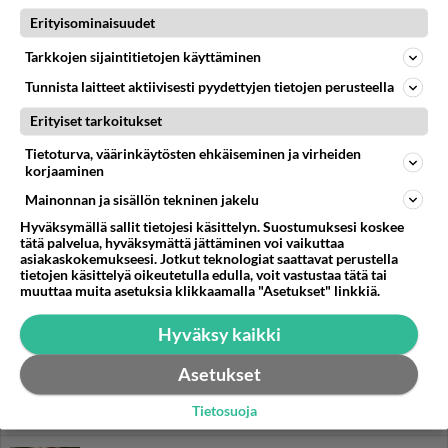
Erityisominaisuudet
Tarkkojen sijaintitietojen käyttäminen
Tunnista laitteet aktiivisesti pyydettyjen tietojen perusteella
Erityiset tarkoitukset
Tietoturva, väärinkäytösten ehkäiseminen ja virheiden
korjaaminen
Mainonnan ja sisällön tekninen jakelu
Hyväksymällä sallit tietojesi käsittelyn. Suostumuksesi koskee
LUETUIMMAT
tätä palvelua, hyväksymättä jättäminen voi vaikuttaa
asiakaskokemukseesi. Jotkut teknologiat saattavat perustella
tietojen käsittelyä oikeutetulla edulla, voit vastustaa tätä tai
Muistatko? Kädestä suuhun
muuttaa muita asetuksia klikkaamalla "Asetukset" linkkiä.
elävä Satu sai jättimäisen
rahasalkun Henry-
Hyväksy kaikki
miljonääriltä
Asetukset
Luetuimmat: Aarne Pelkonen
ja Noora Louhimo vihdoinkin
Tietosuoja
yhdessä - Tätä moni jo odotti