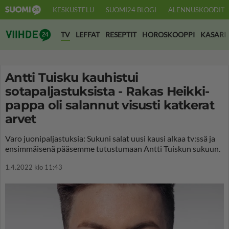
KESKUSTELU
SUOMI24 BLOGI
ALENNUSKOODIT
Suomi24 Viihde
TV
LEFFAT
RESEPTIT
HOROSKOOPPI
KASARI
Antti Tuisku kauhistui
sotapaljastuksista - Rakas Heikki-
pappa oli salannut visusti katkerat
arvet
Varo juonipaljastuksia: Sukuni salat uusi kausi alkaa tv:ssä ja
ensimmäisenä pääsemme tutustumaan Antti Tuiskun sukuun.
1.4.2022 klo 11:43