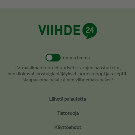
Tumma teema
TV-maailman tuoreet uutiset, starojen haastattelut,
henkilökuvat, nostalgiapläjäykset, horoskooppi ja reseptit.
Nappaa oma päivittäinen viihdemakupalasi!
Lähetä palautetta
Tietosuoja
Käyttöehdot