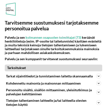
Tarvitsemme suostumuksesi tarjotaksemme
personoitua palvelua
Palvelu ja sen
kolmannen osapuolen toimittajat (73)
keräävät
henkilötietoja (esim. IP-osoite tai laitetunniste) käyttäen evästeitä
ja muita teknisiä keinoja tietojen tallentamiseen ja lukemiseen
laitteellasi tarjotakseen sinulle tarkoituksenmukaisia mainoksia
ja parhaan mahdollisen asiakaskokemuksen.
Palvelu ja sen kumppanit tarvitsevat suostumuksesi seuraaviin:
Tarkoitukset
Tarkat sijaintitiedot ja tunnistaminen laitetta skannaamalla
Kohdennettu mainonta ja mainonnan mittaaminen
Personoitu sisältö, sisällön mittaaminen, yleisötutkimus ja
palvelujen kehittäminen
Tietojen tallentaminen laitteelle ja/tai laitteella olevien
tietojen käyttö