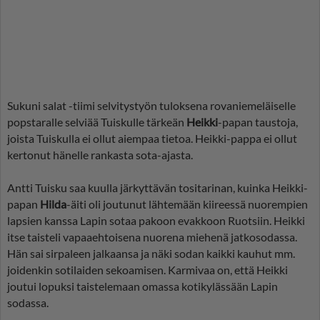
Sukuni salat -tiimi selvitystyön tuloksena rovaniemeläiselle
popstaralle selviää Tuiskulle tärkeän
Heikki
-papan taustoja,
joista Tuiskulla ei ollut aiempaa tietoa. Heikki-pappa ei ollut
kertonut hänelle rankasta sota-ajasta.
Antti Tuisku saa kuulla järkyttävän tositarinan, kuinka Heikki-
papan
Hilda
-äiti oli joutunut lähtemään kiireessä nuorempien
lapsien kanssa Lapin sotaa pakoon evakkoon Ruotsiin. Heikki
itse taisteli vapaaehtoisena nuorena miehenä jatkosodassa.
Hän sai sirpaleen jalkaansa ja näki sodan kaikki kauhut mm.
joidenkin sotilaiden sekoamisen. Karmivaa on, että Heikki
joutui lopuksi taistelemaan omassa kotikylässään Lapin
sodassa.