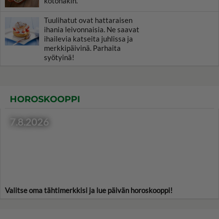
kotonakin.
Tuulihatut ovat hattaraisen
ihania leivonnaisia. Ne saavat
ihailevia katseita juhlissa ja
merkkipäivinä. Parhaita
syötyinä!
HOROSKOOPPI
7.8.2026
Valitse oma tähtimerkkisi ja lue päivän horoskooppi!