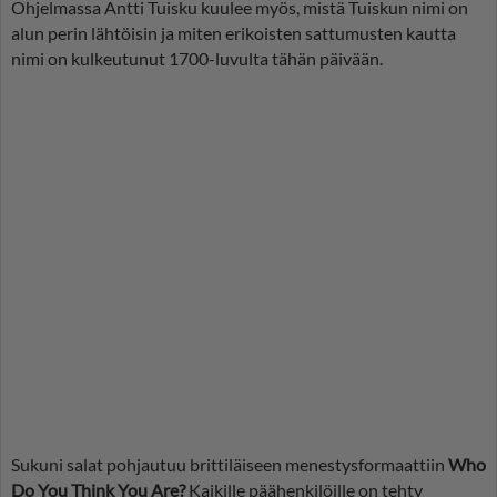
Ohjelmassa Antti Tuisku kuulee myös, mistä Tuiskun nimi on
alun perin lähtöisin ja miten erikoisten sattumusten kautta
nimi on kulkeutunut 1700-luvulta tähän päivään.
Sukuni salat pohjautuu brittiläiseen menestysformaattiin
Who
Do You Think You Are?
Kaikille päähenkilöille on tehty