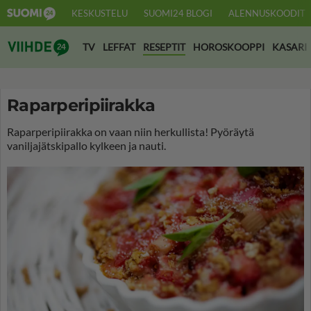
KESKUSTELU
SUOMI24 BLOGI
ALENNUSKOODIT
Suomi24 Viihde
TV
LEFFAT
RESEPTIT
HOROSKOOPPI
KASARI
Raparperipiirakka
Raparperipiirakka on vaan niin herkullista! Pyöräytä
vaniljajätskipallo kylkeen ja nauti.