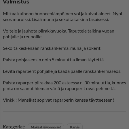
Valmistus
Mittaa kulhoon huoneenlämpöinen voi ja kuivat aineet. Nypi
seos muruiksi. Lisää muna ja sekoita taikina tasaiseksi.
Voitele ja jauhota piirakkavuoka. Taputtele taikina vuoan
pohjalle ja reunoille.
Sekoita keskenään ranskankerma, muna ja sokerit.
Paista pohjaa ensin noin 5 minuuttia ilman täytettä.
Levitä raparperit pohjalle ja kaada päälle ranskankermaseos.
Paista raparperipiirakkaa 200 asteessa n. 30 minuuttia, kunnes
pinta on saanut hieman väriä ja raparperit ovat pehmeitä.
Vinkki: Mansikat sopivat raparperin kanssa täytteeseen!
Kategoriat:
Makeat leivonnaiset
Kasvis