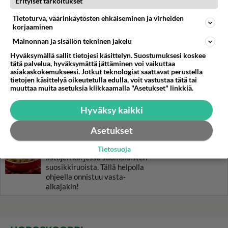
Erityiset tarkoitukset
Tietoturva, väärinkäytösten ehkäiseminen ja virheiden
Nakkikeitto on arjen
korjaaminen
pelastajakeitto.
Mainonnan ja sisällön tekninen jakelu
Hyväksymällä sallit tietojesi käsittelyn. Suostumuksesi koskee
Amerikkalaiset pannukakut
tätä palvelua, hyväksymättä jättäminen voi vaikuttaa
eivät jätä ketään nälkäiseksi.
asiakaskokemukseesi. Jotkut teknologiat saattavat perustella
tietojen käsittelyä oikeutetulla edulla, voit vastustaa tätä tai
muuttaa muita asetuksia klikkaamalla "Asetukset" linkkiä.
Uuniperunat varioituvat
Hyväksy kaikki
syöjän mukaan. Pistä väliin
kala-, liha- tai kasvistäytettä -
hyvää on!
Asetukset
Makaronilaatikko on aina
Tietosuoja
listojen kärjessä suomalaisten
suosikkiruoista. Tällä helpolla
ohjeella onnistuu vasta-
alkajakin!