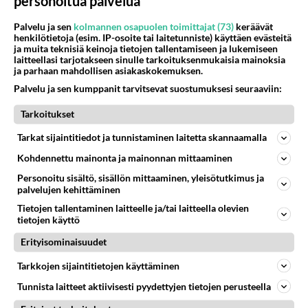
personoitua palvelua
Palvelu ja sen
kolmannen osapuolen toimittajat (73)
keräävät
henkilötietoja (esim. IP-osoite tai laitetunniste) käyttäen evästeitä
ja muita teknisiä keinoja tietojen tallentamiseen ja lukemiseen
laitteellasi tarjotakseen sinulle tarkoituksenmukaisia mainoksia
ja parhaan mahdollisen asiakaskokemuksen.
Palvelu ja sen kumppanit tarvitsevat suostumuksesi seuraaviin:
Tarkoitukset
Tarkat sijaintitiedot ja tunnistaminen laitetta skannaamalla
Kohdennettu mainonta ja mainonnan mittaaminen
Personoitu sisältö, sisällön mittaaminen, yleisötutkimus ja
palvelujen kehittäminen
Tietojen tallentaminen laitteelle ja/tai laitteella olevien
tietojen käyttö
Erityisominaisuudet
RESEPTIT
Tarkkojen sijaintitietojen käyttäminen
Piimäkakku - muistoja
Tunnista laitteet aktiivisesti pyydettyjen tietojen perusteella
mummolasta!