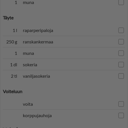
1
muna
Täyte
1 l
raparperipaloja
250 g
ranskankermaa
1
muna
1 dl
sokeria
2 tl
vaniljasokeria
Voiteluun
voita
korppujauhoja