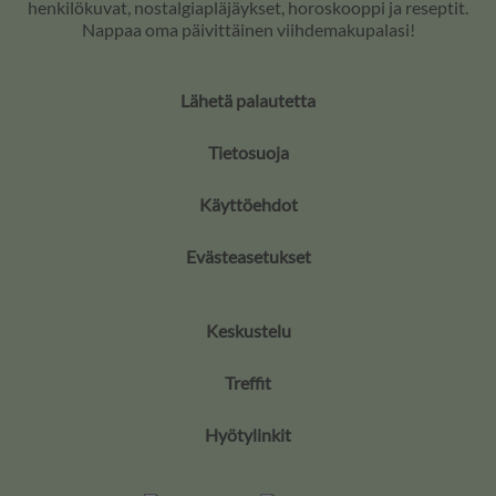
henkilökuvat, nostalgiapläjäykset, horoskooppi ja reseptit.
Nappaa oma päivittäinen viihdemakupalasi!
Lähetä palautetta
Tietosuoja
Käyttöehdot
Evästeasetukset
Keskustelu
Treffit
Hyötylinkit