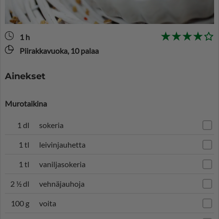
1 h
Piirakkavuoka, 10 palaa
Ainekset
Murotaikina
1 dl
sokeria
1 tl
leivinjauhetta
1 tl
vaniljasokeria
2 ½ dl
vehnäjauhoja
100 g
voita