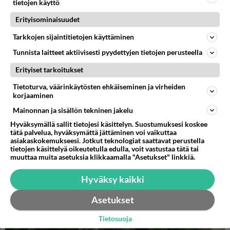
mitä hänelle jatkuvasti kerrotaan.
tietojen käyttö
Erityisominaisuudet
Asiakaspalvelupäällikkönä toimivalle Annelle leipominen
merkitsee omaa aikaa, terapiaa ja rentoutumista. Hänelle on
Tarkkojen sijaintitietojen käyttäminen
myös muodostunut lempinimi keittiössä. Mrs. Bean tulee
Tunnista laitteet aktiivisesti pyydettyjen tietojen perusteella
vauhdikkaasta menosta, sillä jauhotkin lentävät välillä ympäri
Erityiset tarkoitukset
keittiön seiniä.
Anne odottaa kilpailulta erityisesti tuomareiden kritiikkiä ja
Tietoturva, väärinkäytösten ehkäiseminen ja virheiden
toivookin kehittyvänsä leipojana muun muassa sen avulla.
korjaaminen
Mainonnan ja sisällön tekninen jakelu
Hassuttelijaksi ja höpöttelijäksi itseään luonnehtiva Anne
Hyväksymällä sallit tietojesi käsittelyn. Suostumuksesi koskee
viihtyy perheensä kanssa sekä monipuolisesti liikuntaa
tätä palvelua, hyväksymättä jättäminen voi vaikuttaa
asiakaskokemukseesi. Jotkut teknologiat saattavat perustella
harrastaen. Anne on tunteellinen ihminen ja kokee
tietojen käsittelyä oikeutetulla edulla, voit vastustaa tätä tai
inspiroituvansa pienistäkin hetkistä. Unelmissaan Annella
muuttaa muita asetuksia klikkaamalla "Asetukset" linkkiä.
siintää vanha, tunnelmallinen huvila järven rannalla.
Hyväksy kaikki
Annea voi seurata Instagramissa @mrshiekkakakku ja
Asetukset
leivontablogi löytyy osoitteesta hiekkakakku.blogspot.com.
Tietosuoja