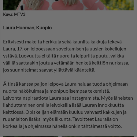
Kuva: MTV3
Laura Huoman, Kuopio
Erityisesti makeita herkkuja sekä kauniita kakkuja tekevä
Laura, 17, on leipoessaan soveltamisen ja uusien kokeilujen
ystävä. Luovuutta ei tältä nuorelta leipurilta puutu, vaikka
välillä saattaakin joutua vetämään henkeä keittiön nurkassa,
jos suunnitelmat saavat yllättäviä käänteitä.
Äitinsä kanssa paljon leipova Laura haluaa tuoda ohjelmaan
nuorta näkökulmaa ja monipuolisempaa tekemistä.
Leivontainspiraatiota Laura saa Instagramista. Myös läheisten
ilahduttaminen omilla leivoksilla lisää Lauran innokkuutta
keittiössä. Opiskelijan elämään kuuluu vahvasti kakkujen ja
ruuanlaiton lisäksi myös liikunta. Tavoitteet Lauralla on
korkealla ja ohjelmassa hänellä onkin tähtäimessä voitto.