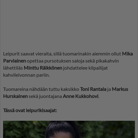
Leipurit saavat vieraita, sillä tuomarinakin aiemmin ollut
Mika
Parviainen
opettaa pursotuksen saloja sekä pikakahvin
lähettiläs
Minttu Räikkönen
johdattelee kilpailijat
kahvileivonnan pariin.
Tuomareina nähdään tuttu kaksikko
Toni Rantala
ja
Markus
Hurskainen
sekä juontajana
Anne Kukkohovi
.
Tässä ovat leipurikisaajat: