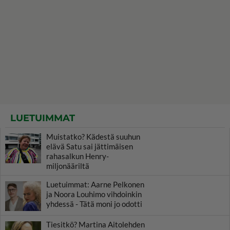
LUETUIMMAT
Muistatko? Kädestä suuhun
elävä Satu sai jättimäisen
rahasalkun Henry-
miljonääriltä
Luetuimmat: Aarne Pelkonen
ja Noora Louhimo vihdoinkin
yhdessä - Tätä moni jo odotti
Tiesitkö? Martina Aitolehden