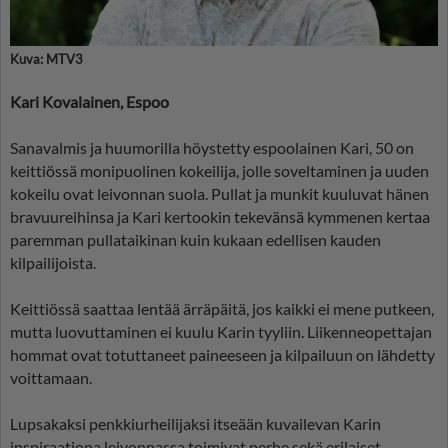
Kuva: MTV3
Kari Kovalainen, Espoo
Sanavalmis ja huumorilla höystetty espoolainen Kari, 50 on
keittiössä monipuolinen kokeilija, jolle soveltaminen ja uuden
kokeilu ovat leivonnan suola. Pullat ja munkit kuuluvat hänen
bravuureihinsa ja Kari kertookin tekevänsä kymmenen kertaa
paremman pullataikinan kuin kukaan edellisen kauden
kilpailijoista.
Keittiössä saattaa lentää ärräpäitä, jos kaikki ei mene putkeen,
mutta luovuttaminen ei kuulu Karin tyyliin. Liikenneopettajan
hommat ovat totuttaneet paineeseen ja kilpailuun on lähdetty
voittamaan.
Lupsakaksi penkkiurheilijaksi itseään kuvailevan Karin
inspiraationa leivonnassa toimivat perhe sekä erilaiset