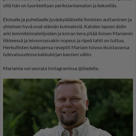
sillä hän on luonteeltaan periksiantamaton ja kekseliäs.
Eloisalle ja puheliaalle jyväskyläläiselle ihmisten auttaminen ja
yhteinen hyvä ovat elämän kulmakiviä. Kahden lapsen äidin
arki lemmikkimatelijoiden ja koiran kera pitää iloisen Mariamin
liikkeessä ja leivonnassakin nopeus ja ripeä tahti on tuttua.
Herkullisten kakkujensa reseptit Mariam toivoo ikuistavansa
tulevaisuudessa kakkukirjan kansien väliin.
Mariamia voi seurata Instagramissa @liladella.