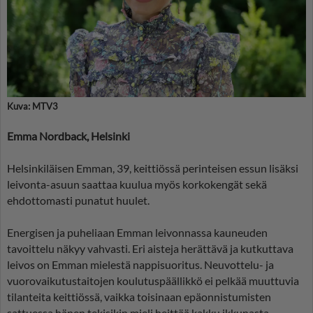
Kuva: MTV3
Emma Nordback, Helsinki
Helsinkiläisen Emman, 39, keittiössä perinteisen essun lisäksi
leivonta-asuun saattaa kuulua myös korkokengät sekä
ehdottomasti punatut huulet.
Energisen ja puheliaan Emman leivonnassa kauneuden
tavoittelu näkyy vahvasti. Eri aisteja herättävä ja kutkuttava
leivos on Emman mielestä nappisuoritus. Neuvottelu- ja
vuorovaikutustaitojen koulutuspäällikkö ei pelkää muuttuvia
tilanteita keittiössä, vaikka toisinaan epäonnistumisten
sattuessa hänen tekisikin mieli heittää kakku ikkunasta.