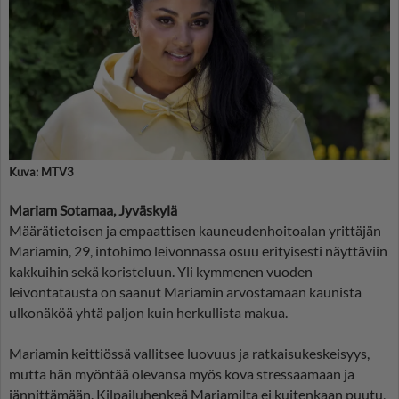
Kuva: MTV3
Mariam Sotamaa, Jyväskylä
Määrätietoisen ja empaattisen kauneudenhoitoalan yrittäjän
Mariamin, 29, intohimo leivonnassa osuu erityisesti näyttäviin
kakkuihin sekä koristeluun. Yli kymmenen vuoden
leivontatausta on saanut Mariamin arvostamaan kaunista
ulkonäköä yhtä paljon kuin herkullista makua.
Mariamin keittiössä vallitsee luovuus ja ratkaisukeskeisyys,
mutta hän myöntää olevansa myös kova stressaamaan ja
jännittämään. Kilpailuhenkeä Mariamilta ei kuitenkaan puutu,