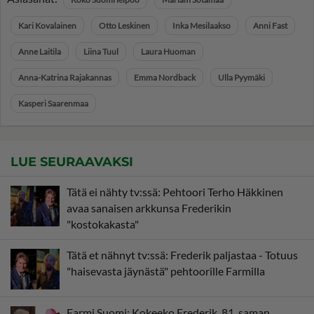
Kari Kovalainen
Otto Leskinen
Inka Mesilaakso
Anni Fast
Anne Laitila
Liina Tuul
Laura Huoman
Anna-Katrina Rajakannas
Emma Nordback
Ulla Pyymäki
Kasperi Saarenmaa
LUE SEURAAVAKSI
Tätä ei nähty tv:ssä: Pehtoori Terho Häkkinen
avaa sanaisen arkkunsa Frederikin
"kostokakasta"
Tätä et nähnyt tv:ssä: Frederik paljastaa - Totuus
"haisevasta jäynästä" pehtoorille Farmilla
Farmi Suomi: Kokeeko Frederik, 81, saman