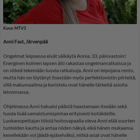
Kuva: MTV3
Anni Fast, Järvenpää
Ongelmat leipoessa eivät säikäytä Annia, 33, päinvastoin!
Energinen kolmen lapsen äiti rakastaa ongelmanratkaisua ja
on sitkeä tekemään luovia ratkaisuja. Anni on leipojana rento,
mutta hän on löytänyt itsestään myös perfektionistin piirteitä,
sillä makumaailma ja koristelu ovat hänelle tärkeitä asioita
leivonnassa.
Ohjelmassa Anni haluaisi päästä haastamaan itseään sekä
tuoda lisää samaistumispintaa erityisesti kotiäideille.
Luokanopettajan töistä hoitovapaalla oleva Anni elää suurten
tunteiden kautta ja antaa niiden näkyä, eikä hänen mukaansa
kenellekään voi jäädä epäselväksi, mitkä asiat ovat hänelle