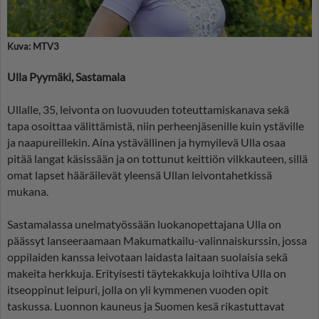
Kuva: MTV3
Ulla Pyymäki, Sastamala
Ullalle, 35, leivonta on luovuuden toteuttamiskanava sekä
tapa osoittaa välittämistä, niin perheenjäsenille kuin ystäville
ja naapureillekin. Aina ystävällinen ja hymyilevä Ulla osaa
pitää langat käsissään ja on tottunut keittiön vilkkauteen, sillä
omat lapset hääräilevät yleensä Ullan leivontahetkissä
mukana.
Sastamalassa unelmatyössään luokanopettajana Ulla on
päässyt lanseeraamaan Makumatkailu-valinnaiskurssin, jossa
oppilaiden kanssa leivotaan laidasta laitaan suolaisia sekä
makeita herkkuja. Erityisesti täytekakkuja loihtiva Ulla on
itseoppinut leipuri, jolla on yli kymmenen vuoden opit
taskussa. Luonnon kauneus ja Suomen kesä rikastuttavat