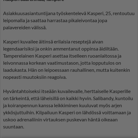
Asiakkuusasiantuntijana työskentelevä Kasperi, 25, rentoutuu
leipomalla ja saattaa harrastaa pikaleivontaa jopa
palavereiden välissä.
Kasperi kuvailee äitinsä erilaisia reseptejä aivan
legendaarisiksi ja onkin ammentanut oppinsa äidiltään.
Tamperelainen Kasperi asettaa itselleen ruoanlaitossa ja
leivonnassa korkean vaatimustason, jotta lopputulos on
laadukasta. Hän on leipoessaan rauhallinen, mutta kuitenkin
nopeasti muutoksiin reagoiva.
Hyväntahtoiseksi itseään kuvailevalle, herttaiselle Kasperille
on tärkeintä, että läheisillä on kaikki hyvin. Salibandy, kuntoilu
ja koiranpennun kanssa leikkiminen kuuluvat myös arjen
ykkösjuttuihin. Kilpailuun Kasperi on lähdössä voittamaan ja
uskoo adrenaliinin virtauksen puskevan häntä oikeaan
suuntaan.