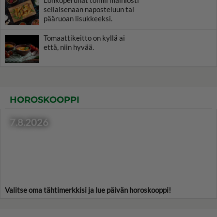
Lohkoperunat toimii mainiosti
sellaisenaan naposteluun tai
pääruoan lisukkeeksi.
Tomaattikeitto on kyllä ai
että, niin hyvää.
HOROSKOOPPI
7.8.2026
Valitse oma tähtimerkkisi ja lue päivän horoskooppi!