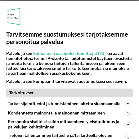
Kasperia voit seurata Instagramissa @keittioiden_taatelia.
Tarvitsemme suostumuksesi tarjotaksemme
personoitua palvelua
Palvelu ja sen
kolmannen osapuolen toimittajat (73)
keräävät
henkilötietoja (esim. IP-osoite tai laitetunniste) käyttäen evästeitä
ja muita teknisiä keinoja tietojen tallentamiseen ja lukemiseen
laitteellasi tarjotakseen sinulle tarkoituksenmukaisia mainoksia
ja parhaan mahdollisen asiakaskokemuksen.
Palvelu ja sen kumppanit tarvitsevat suostumuksesi seuraaviin:
Kuva: MTV3
Tarkoitukset
Anne Laitila, Pyhäsalmi
Tarkat sijaintitiedot ja tunnistaminen laitetta skannaamalla
Kohdennettu mainonta ja mainonnan mittaaminen
Pirteällä ja aurinkoisella Annella, 42, on vuosien kokemus
Personoitu sisältö, sisällön mittaaminen, yleisötutkimus ja
leivonnasta perinteisten mutta myös kokeilevien reseptien
palvelujen kehittäminen
saralla. Nyt Anne haluaakin nähdä, onko hän niin taitava kuin
Tietojen tallentaminen laitteelle ja/tai laitteella olevien