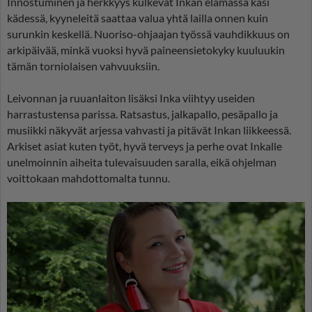
Innostuminen ja herkkyys kulkevat Inkan elämässä käsi
kädessä, kyyneleitä saattaa valua yhtä lailla onnen kuin
surunkin keskellä. Nuoriso-ohjaajan työssä vauhdikkuus on
arkipäivää, minkä vuoksi hyvä paineensietokyky kuuluukin
tämän torniolaisen vahvuuksiin.
Leivonnan ja ruuanlaiton lisäksi Inka viihtyy useiden
harrastustensa parissa. Ratsastus, jalkapallo, pesäpallo ja
musiikki näkyvät arjessa vahvasti ja pitävät Inkan liikkeessä.
Arkiset asiat kuten työt, hyvä terveys ja perhe ovat Inkalle
unelmoinnin aiheita tulevaisuuden saralla, eikä ohjelman
voittokaan mahdottomalta tunnu.