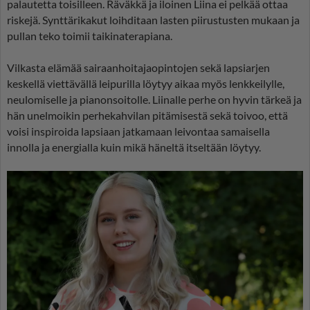
palautetta toisilleen. Räväkkä ja iloinen Liina ei pelkää ottaa
riskejä. Synttärikakut loihditaan lasten piirustusten mukaan ja
pullan teko toimii taikinaterapiana.
Vilkasta elämää sairaanhoitajaopintojen sekä lapsiarjen
keskellä viettävällä leipurilla löytyy aikaa myös lenkkeilylle,
neulomiselle ja pianonsoitolle. Liinalle perhe on hyvin tärkeä ja
hän unelmoikin perhekahvilan pitämisestä sekä toivoo, että
voisi inspiroida lapsiaan jatkamaan leivontaa samaisella
innolla ja energialla kuin mikä häneltä itseltään löytyy.