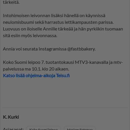
tärkeitä.
Intohimoisen leivonnan lisäksi hänellä on käynnissä
neulomisbuumi sekä harrastus lettikampausten parissa.
Luovuus on iloiselle Annille tärkeää ja hän pyrkiikin tuomaan
sitä esiin myös leivonnassa.
Annia voi seurata Instagramissa @fastbbakery.
Koko Suomi leipoo 7. tuotantokausi MTV3-kanavalla ja mtv-
palvelussa ma 10.1. klo 20 alkaen.
Katso lisää ohjelma-aikoja Telsu.fi
K. Kurki
Asiasanat:
Koko Suomi leipoo
Mariam Sotamaa