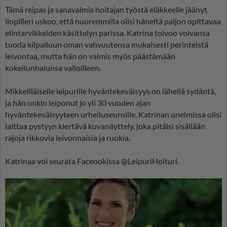
Tämä reipas ja sanavalmis hoitajan työstä eläkkeelle jäänyt
ilopilleri uskoo, että nuoremmilla olisi häneltä paljon opittavaa
elintarvikkeiden käsittelyn parissa. Katrina toivoo voivansa
tuoda kilpailuun oman vahvuutensa mukaisesti perinteistä
leivontaa, mutta hän on valmis myös päästämään
kokeilunhalunsa valloilleen.
Mikkeliläiselle leipurille hyväntekeväisyys on lähellä sydäntä,
ja hän onkin leiponut jo yli 30 vuoden ajan
hyväntekeväisyyteen urheiluseuroille. Katrinan unelmissa olisi
laittaa pystyyn kiertävä kuvanäyttely, joka pitäisi sisällään
rajoja rikkovia leivonnaisia ja ruokia.
Katrinaa voi seurata Faceookissa @LeipuriHoituri.