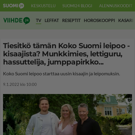
KESKUSTELU
SUOMI24 BLOGI
ALENNUSKOODIT
Suomi24 Viihde
TV
LEFFAT
RESEPTIT
HOROSKOOPPI
KASARI
Tiesitkö tämän Koko Suomi leipoo -
kisaajista? Munkkimies, lettiguru,
hassuttelija, jumppapirkko...
Koko Suomi leipoo starttaa uusin kisaajin ja leipomuksin.
9.1.2022 klo 10:00