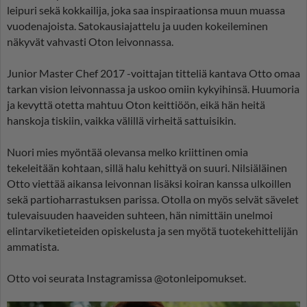
leipuri sekä kokkailija, joka saa inspiraationsa muun muassa
vuodenajoista. Satokausiajattelu ja uuden kokeileminen
näkyvät vahvasti Oton leivonnassa.
Junior Master Chef 2017 -voittajan titteliä kantava Otto omaa
tarkan vision leivonnassa ja uskoo omiin kykyihinsä. Huumoria
ja kevyttä otetta mahtuu Oton keittiöön, eikä hän heitä
hanskoja tiskiin, vaikka välillä virheitä sattuisikin.
Nuori mies myöntää olevansa melko kriittinen omia
tekeleitään kohtaan, sillä halu kehittyä on suuri. Nilsiäläinen
Otto viettää aikansa leivonnan lisäksi koiran kanssa ulkoillen
sekä partioharrastuksen parissa. Otolla on myös selvät sävelet
tulevaisuuden haaveiden suhteen, hän nimittäin unelmoi
elintarviketieteiden opiskelusta ja sen myötä tuotekehittelijän
ammatista.
Otto voi seurata Instagramissa @otonleipomukset.