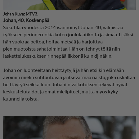
Johan Kuva: MTV3.
Johan, 40, Koskenpää
Sukutilaa vuodesta 2014 isännöinyt Johan, 40, valmistaa
työkseen perinneruokia kuten joululaatikoita ja simaa. Lisäksi
hän vuokraa peltoa, hoitaa metsää ja harjoittaa
pienimuotoista sahatoimintaa. Hän on tehnyt töitä niin
laskettelukeskuksen rinnepäällikkönä kuin dj:näkin.
Johan on luonteeltaan heittäytyjä ja hän etsiikin elämään
avoimin mielin suhtautuvaa ja itsevarmaa naista, joka uskaltaa
heittäytyä seikkailuun. Johaniin vaikutuksen tekevät hyvät
keskustelutaidot ja omat mielipiteet, mutta myös kyky
kuunnella toista.