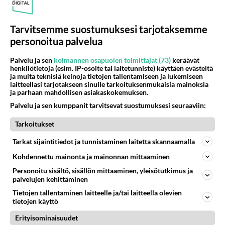
Tarvitsemme suostumuksesi tarjotaksemme
personoitua palvelua
Palvelu ja sen
kolmannen osapuolen toimittajat (73)
keräävät
henkilötietoja (esim. IP-osoite tai laitetunniste) käyttäen evästeitä
ja muita teknisiä keinoja tietojen tallentamiseen ja lukemiseen
Maajussille morsian -juontajana jatkaa rempseä Vappu Pimiä. Kuva:
laitteellasi tarjotakseen sinulle tarkoituksenmukaisia mainoksia
MTV3.
ja parhaan mahdollisen asiakaskokemuksen.
Palvelu ja sen kumppanit tarvitsevat suostumuksesi seuraaviin:
Maajussille morsian -esittelyjakso MTV3:lla lauantaina klo
19.30. Heti esittelyjakson jälkeen avautuu mahdollisuus
Tarkoitukset
kirjoittaa maajusseille: mtv.fi/haemukaan
Tarkat sijaintitiedot ja tunnistaminen laitetta skannaamalla
Katso lisää ohjelma-aikoja Telsu.fi
Kohdennettu mainonta ja mainonnan mittaaminen
Personoitu sisältö, sisällön mittaaminen, yleisötutkimus ja
Lähde: MTV3
palvelujen kehittäminen
Tietojen tallentaminen laitteelle ja/tai laitteella olevien
tietojen käyttö
K. Kurki
Erityisominaisuudet