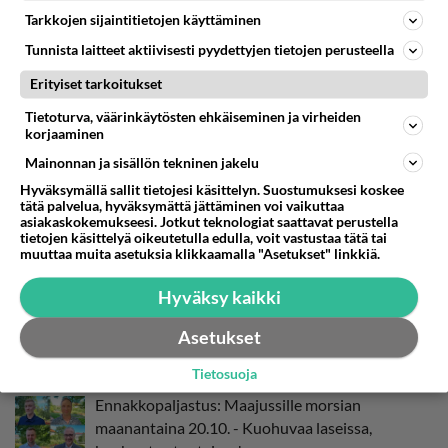
Tarkkojen sijaintitietojen käyttäminen
Asiasanat:
Maajussille morsian
Tunnista laitteet aktiivisesti pyydettyjen tietojen perusteella
Erityiset tarkoitukset
LUE SEURAAVAKSI
Tietoturva, väärinkäytösten ehkäiseminen ja virheiden
korjaaminen
Ennakkopaljastus: Maajussille morsian
Mainonnan ja sisällön tekninen jakelu
maanantai 10.11. Mitä maajusseille kuuluu?
Hyväksymällä sallit tietojesi käsittelyn. Suostumuksesi koskee
tätä palvelua, hyväksymättä jättäminen voi vaikuttaa
asiakaskokemukseesi. Jotkut teknologiat saattavat perustella
Ennakkopaljastus: Maajussille morsian -sarjassa
tietojen käsittelyä oikeutetulla edulla, voit vastustaa tätä tai
muuttaa muita asetuksia klikkaamalla "Asetukset" linkkiä.
maanantaina 3.11. läkähdyttäviä tunteita!
Hyväksy kaikki
Ennakkopaljastus: Maajussille morsian
Asetukset
maanantaina 27.10. Viimeiset treffit tällä
maajussilla!
Tietosuoja
Ennakkopaljastus: Maajussille morsian
maanantaina 20.10. - Kuohuvaa laseissa,