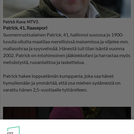
Patrick Kuva: MTV3.
Patrick, 41, Raasepori
Suomenruotsalainen Patrick, 41, hallinnoi suvussa jo 1900-
luvulla ollutta maatilaa merellisissä maisemissa ja viljelee mm.
mallasohraa ja syysvehnää. Hänestä tuli tilan isäntä vuonna
2002. Patrick on intohimoinen jääkiekkofani ja harrastaa myös
metsästystä, ruoanlaittoa ja laskettelua.
Patrick hakee loppuelämän kumppania, joka saa hänet
hymyilemään ja ymmärtää, että osa miehen sydämestä on
varattu hänen 2,5-vuotiaalle tyttärelleen.