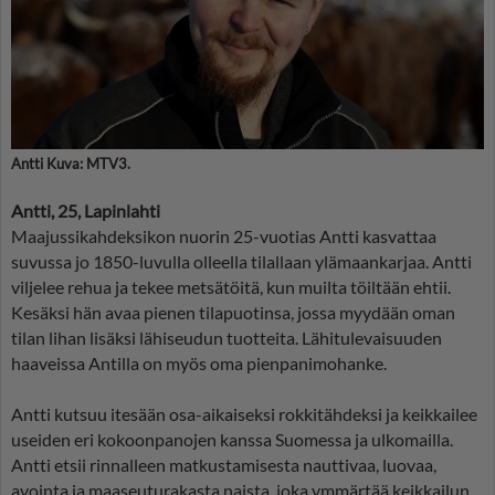
Antti Kuva: MTV3.
Antti, 25, Lapinlahti
Maajussikahdeksikon nuorin 25-vuotias Antti kasvattaa
suvussa jo 1850-luvulla olleella tilallaan ylämaankarjaa. Antti
viljelee rehua ja tekee metsätöitä, kun muilta töiltään ehtii.
Kesäksi hän avaa pienen tilapuotinsa, jossa myydään oman
tilan lihan lisäksi lähiseudun tuotteita. Lähitulevaisuuden
haaveissa Antilla on myös oma pienpanimohanke.
Antti kutsuu itesään osa-aikaiseksi rokkitähdeksi ja keikkailee
useiden eri kokoonpanojen kanssa Suomessa ja ulkomailla.
Antti etsii rinnalleen matkustamisesta nauttivaa, luovaa,
avointa ja maaseuturakasta naista, joka ymmärtää keikkailun