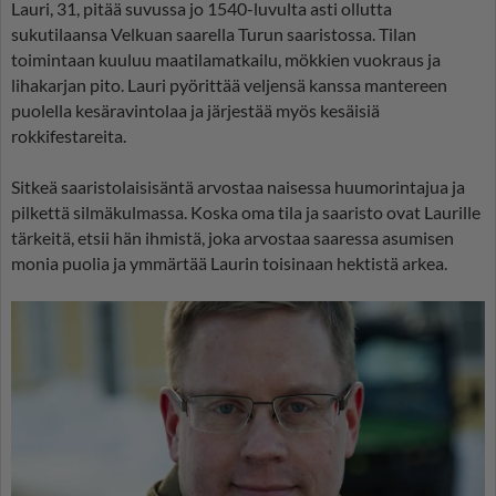
Lauri, 31, pitää suvussa jo 1540-luvulta asti ollutta
sukutilaansa Velkuan saarella Turun saaristossa. Tilan
toimintaan kuuluu maatilamatkailu, mökkien vuokraus ja
lihakarjan pito. Lauri pyörittää veljensä kanssa mantereen
puolella kesäravintolaa ja järjestää myös kesäisiä
rokkifestareita.
Sitkeä saaristolaisisäntä arvostaa naisessa huumorintajua ja
pilkettä silmäkulmassa. Koska oma tila ja saaristo ovat Laurille
tärkeitä, etsii hän ihmistä, joka arvostaa saaressa asumisen
monia puolia ja ymmärtää Laurin toisinaan hektistä arkea.