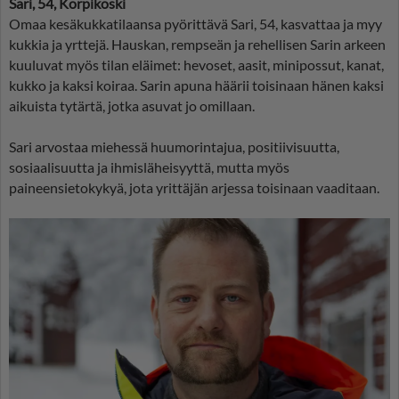
Sari, 54, Korpikoski
Omaa kesäkukkatilaansa pyörittävä Sari, 54, kasvattaa ja myy
kukkia ja yrttejä. Hauskan, rempseän ja rehellisen Sarin arkeen
kuuluvat myös tilan eläimet: hevoset, aasit, minipossut, kanat,
kukko ja kaksi koiraa. Sarin apuna häärii toisinaan hänen kaksi
aikuista tytärtä, jotka asuvat jo omillaan.
Sari arvostaa miehessä huumorintajua, positiivisuutta,
sosiaalisuutta ja ihmisläheisyyttä, mutta myös
paineensietokykyä, jota yrittäjän arjessa toisinaan vaaditaan.