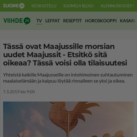
KESKUSTELU
SUOMI24 BLOGI
ALENNUSKOODIT
Suomi24 Viihde
TV
LEFFAT
RESEPTIT
HOROSKOOPPI
KASARI
Tässä ovat Maajussille morsian
uudet Maajussit - Etsitkö sitä
oikeaa? Tässä voisi olla tilaisuutesi
Yhteistä kaikille Maajusseille on intohimoinen suhtautuminen
maalaiselämään ja kaipuu löytää rinnalleen se yksi ja oikea.
7.3.2019 klo 9:00