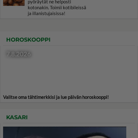
pyöräytät ne helposti
kotonakin. Toimii kotibileissä
ja illanistujaisissa!
HOROSKOOPPI
7.8.2026
Valitse oma tähtimerkkisi ja lue päivän horoskooppi!
KASARI