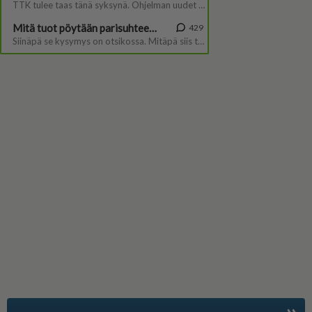
»
Suomen suosituin