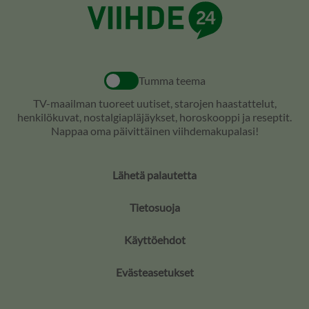
Tumma teema
TV-maailman tuoreet uutiset, starojen haastattelut,
henkilökuvat, nostalgiapläjäykset, horoskooppi ja reseptit.
Nappaa oma päivittäinen viihdemakupalasi!
Lähetä palautetta
Tietosuoja
Käyttöehdot
Evästeasetukset