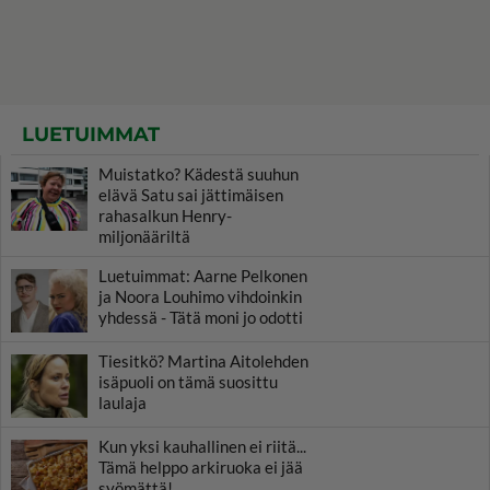
LUETUIMMAT
Muistatko? Kädestä suuhun
elävä Satu sai jättimäisen
rahasalkun Henry-
miljonääriltä
Luetuimmat: Aarne Pelkonen
ja Noora Louhimo vihdoinkin
yhdessä - Tätä moni jo odotti
Tiesitkö? Martina Aitolehden
isäpuoli on tämä suosittu
laulaja
Kun yksi kauhallinen ei riitä...
Tämä helppo arkiruoka ei jää
syömättä!