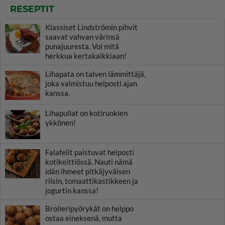
RESEPTIT
Klassiset Lindströmin pihvit
saavat vahvan värinsä
punajuuresta. Voi mitä
herkkua kertakaikkiaan!
Lihapata on talven lämmittäjä,
joka valmistuu helposti ajan
kanssa.
Lihapullat on kotiruokien
ykkönen!
Falafelit paistuvat helposti
kotikeittiössä. Nauti nämä
idän ihmeet pitkäjyväisen
riisin, tomaattikastikkeen ja
jogurtin kanssa!
Broileripyörykät on helppo
ostaa eineksenä, mutta