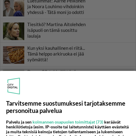
Luetuimmat: Aarne Pelkonen
ja Noora Louhimo vihdoinkin
yhdessä - Tätä moni jo odotti
Tiesitkö? Martina Aitolehden
isäpuoli on tämä suosittu
laulaja
Kun yksi kauhallinen ei riitä...
Tämä helppo arkiruoka ei jää
syömättä!
Danny, 83, teki yllättävän
teon - Missä on 25-vuotias
Helmi Loukasmäki?
Tarvitsemme suostumuksesi tarjotaksemme
personoitua palvelua
Palvelu ja sen
kolmannen osapuolen toimittajat (73)
keräävät
henkilötietoja (esim. IP-osoite tai laitetunniste) käyttäen evästeitä
ja muita teknisiä keinoja tietojen tallentamiseen ja lukemiseen