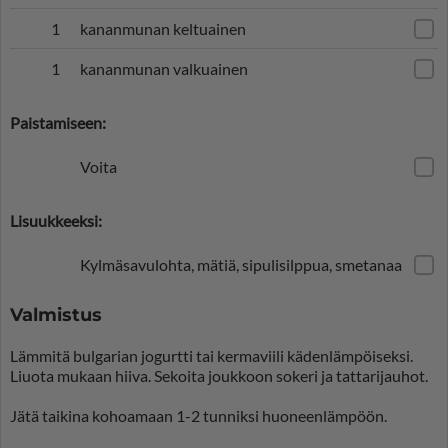
1
kananmunan keltuainen
1
kananmunan valkuainen
Paistamiseen:
Voita
Lisuukkeeksi:
Kylmäsavulohta, mätiä, sipulisilppua, smetanaa
Valmistus
Lämmitä bulgarian jogurtti tai kermaviili kädenlämpöiseksi.
Liuota mukaan hiiva. Sekoita joukkoon sokeri ja tattarijauhot.
Jätä taikina kohoamaan 1-2 tunniksi huoneenlämpöön.