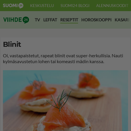
KESKUSTELU
SUOMI24 BLOGI
ALENNUSKOODIT
Suomi24 Viihde
TV
LEFFAT
RESEPTIT
HOROSKOOPPI
KASARI
Blinit
Oi, vastapaistetut, rapeat blinit ovat super-herkullisia. Nauti
kylmäsavustetun lohen tai komeasti mädin kanssa.