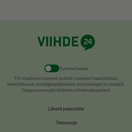
Tumma teema
TV-maailman tuoreet uutiset, starojen haastattelut,
henkilökuvat, nostalgiapläjäykset, horoskooppi ja reseptit.
Nappaa oma päivittäinen viihdemakupalasi!
Lähetä palautetta
Tietosuoja