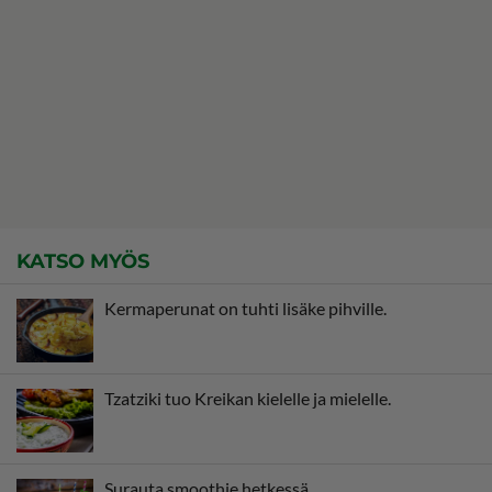
KATSO MYÖS
Kermaperunat on tuhti lisäke pihville.
Tzatziki tuo Kreikan kielelle ja mielelle.
Surauta smoothie hetkessä.