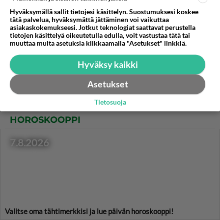
Hyväksymällä sallit tietojesi käsittelyn. Suostumuksesi koskee
Raparperipiirakka on vaan
tätä palvelua, hyväksymättä jättäminen voi vaikuttaa
asiakaskokemukseesi. Jotkut teknologiat saattavat perustella
niin herkullista!
tietojen käsittelyä oikeutetulla edulla, voit vastustaa tätä tai
muuttaa muita asetuksia klikkaamalla "Asetukset" linkkiä.
Suussa sulavat donitsit
Hyväksy kaikki
valmistuvat näppärästi
uunissa.
Asetukset
Tietosuoja
HOROSKOOPPI
7.8.2026
Valitse oma tähtimerkkisi ja lue päivän horoskooppi!