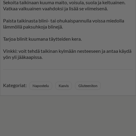
Sekoita taikinaan kuuma maito, voisula, suola ja keltuainen.
Vatkaa valkuainen vaahdoksi ja lisää se viimeisenä.
Paista taikinasta blini- tai ohukaispannulla voissa miedolla
lämmöllä paksuhkoja blinejä.
Tarjoa blinit kuumana täytteiden kera.
Vinkki: voit tehdä taikinan kylmään nesteeseen ja antaa käydä
yön yli jääkaapissa.
Kategoriat:
Napostelu
Kasvis
Gluteeniton