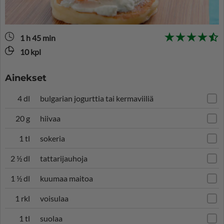
1 h 45 min
10 kpl
Ainekset
4 dl
bulgarian jogurttia tai kermaviiliä
20 g
hiivaa
1 tl
sokeria
2 ½ dl
tattarijauhoja
1 ½ dl
kuumaa maitoa
1 rkl
voisulaa
1 tl
suolaa