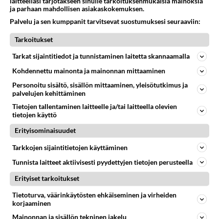
laitteellasi tarjotakseen sinulle tarkoituksenmukaisia mainoksia
ja parhaan mahdollisen asiakaskokemuksen.
Palvelu ja sen kumppanit tarvitsevat suostumuksesi seuraaviin:
Tarkoitukset
Tarkat sijaintitiedot ja tunnistaminen laitetta skannaamalla
Kohdennettu mainonta ja mainonnan mittaaminen
Personoitu sisältö, sisällön mittaaminen, yleisötutkimus ja
palvelujen kehittäminen
RESEPTIT
Tietojen tallentaminen laitteelle ja/tai laitteella olevien
tietojen käyttö
Vietnamilainen
Erityisominaisuudet
riisinuudelikeitto saa
makunsa mm.
Tarkkojen sijaintitietojen käyttäminen
Joululimpussa maistuvat
Tunnista laitteet aktiivisesti pyydettyjen tietojen perusteella
fenkoli, pomeranssi ja anis.
Erityiset tarkoitukset
Tietoturva, väärinkäytösten ehkäiseminen ja virheiden
Gluteeniton pizzapohja sopii
korjaaminen
gluteenia ja maitotuotteita
Mainonnan ja sisällön tekninen jakelu
karttaville.