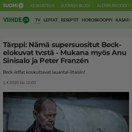
KESKUSTELU
SUOMI24 BLOGI
ALENNUSKOODIT
Suomi24 Viihde
TV
LEFFAT
RESEPTIT
HOROSKOOPPI
KASARI
Tärppi: Nämä supersuositut Beck-
elokuvat tv:stä - Mukana myös Anu
Sinisalo ja Peter Franzén
Beck-leffat koukuttavat lauantai-iltaisin!
1.4.2020 klo 10:00