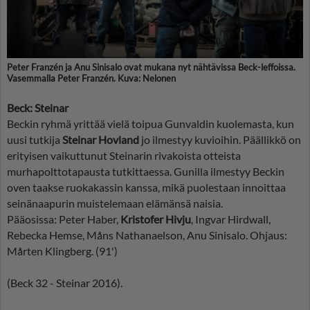
Peter Franzén ja Anu Sinisalo ovat mukana nyt nähtävissa Beck-leffoissa.
Vasemmalla Peter Franzén. Kuva: Nelonen
Beck: Steinar
Beckin ryhmä yrittää vielä toipua Gunvaldin kuolemasta, kun
uusi tutkija
Steinar Hovland
jo ilmestyy kuvioihin. Päällikkö on
erityisen vaikuttunut Steinarin rivakoista otteista
murhapolttotapausta tutkittaessa. Gunilla ilmestyy Beckin
oven taakse ruokakassin kanssa, mikä puolestaan innoittaa
seinänaapurin muistelemaan elämänsä naisia.
Pääosissa: Peter Haber,
Kristofer Hivju
, Ingvar Hirdwall,
Rebecka Hemse, Måns Nathanaelson, Anu Sinisalo. Ohjaus:
Mårten Klingberg. (91')
(Beck 32 - Steinar 2016).