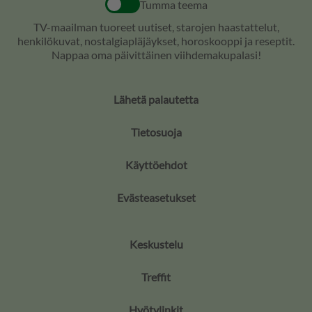
Tumma teema
TV-maailman tuoreet uutiset, starojen haastattelut,
henkilökuvat, nostalgiapläjäykset, horoskooppi ja reseptit.
Nappaa oma päivittäinen viihdemakupalasi!
Lähetä palautetta
Tietosuoja
Käyttöehdot
Evästeasetukset
Keskustelu
Treffit
Hyötylinkit