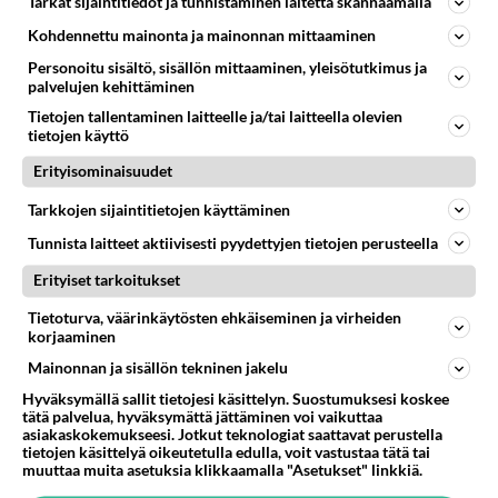
Tarkat sijaintitiedot ja tunnistaminen laitetta skannaamalla
LUETUIMMAT
Kohdennettu mainonta ja mainonnan mittaaminen
Muistatko? Kädestä suuhun
Personoitu sisältö, sisällön mittaaminen, yleisötutkimus ja
elävä Satu sai jättimäisen
palvelujen kehittäminen
rahasalkun Henry-
miljonääriltä
Tietojen tallentaminen laitteelle ja/tai laitteella olevien
tietojen käyttö
Luetuimmat: Aarne Pelkonen
Erityisominaisuudet
ja Noora Louhimo vihdoinkin
yhdessä - Tätä moni jo odotti
Tarkkojen sijaintitietojen käyttäminen
Tiesitkö? Martina Aitolehden
Tunnista laitteet aktiivisesti pyydettyjen tietojen perusteella
isäpuoli on tämä suosittu
Erityiset tarkoitukset
laulaja
Tietoturva, väärinkäytösten ehkäiseminen ja virheiden
Danny, 83, teki yllättävän
korjaaminen
teon - Missä on 25-vuotias
Helmi Loukasmäki?
Mainonnan ja sisällön tekninen jakelu
Hyväksymällä sallit tietojesi käsittelyn. Suostumuksesi koskee
Kun yksi kauhallinen ei riitä...
tätä palvelua, hyväksymättä jättäminen voi vaikuttaa
Tämä helppo arkiruoka ei jää
asiakaskokemukseesi. Jotkut teknologiat saattavat perustella
tietojen käsittelyä oikeutetulla edulla, voit vastustaa tätä tai
syömättä!
muuttaa muita asetuksia klikkaamalla "Asetukset" linkkiä.