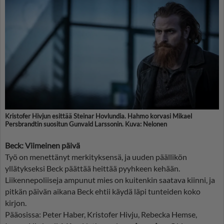
Kristofer Hivjun esittää Steinar Hovlundia. Hahmo korvasi Mikael
Persbrandtin suositun Gunvald Larssonin. Kuva: Nelonen
Beck: Viimeinen päivä
Työ on menettänyt merkityksensä, ja uuden päällikön
yllätykseksi Beck päättää heittää pyyhkeen kehään.
Liikennepoliiseja ampunut mies on kuitenkin saatava kiinni, ja
pitkän päivän aikana Beck ehtii käydä läpi tunteiden koko
kirjon.
Pääosissa: Peter Haber, Kristofer Hivju, Rebecka Hemse,