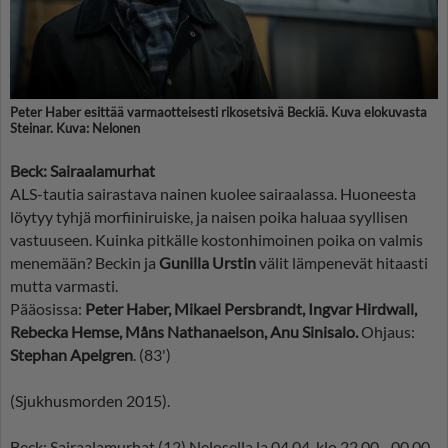
Peter Haber esittää varmaotteisesti rikosetsivä Beckiä. Kuva elokuvasta
Steinar. Kuva: Nelonen
Beck: Sairaalamurhat
ALS-tautia sairastava nainen kuolee sairaalassa. Huoneesta
löytyy tyhjä morfiiniruiske, ja naisen poika haluaa syyllisen
vastuuseen. Kuinka pitkälle kostonhimoinen poika on valmis
menemään? Beckin ja
Gunilla Urstin
välit lämpenevät hitaasti
mutta varmasti.
Pääosissa:
Peter Haber, Mikael Persbrandt, Ingvar Hirdwall,
Rebecka Hemse, Måns Nathanaelson, Anu Sinisalo.
Ohjaus:
Stephan Apelgren
. (83')
(Sjukhusmorden 2015).
Beck: Sairaalamurhat (12) Nelosella la 04.04. klo 22.00 - 00.00