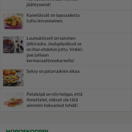
jäähtyneinä!
Kaneliässät on lapsuudesta
tuttu leivonnainen.
Luumukiisseli on talvinen
jälkiruoka. Joulupöydässä se
on ihan ehdoton juttu. Vinkki:
pue juhlaan
kermavaahtonokareella!
Syksy on pataruokien aikaa.
Pataleipä on niin helppo, että
ihmettelet, mikset ole tätä
aiemmin hoksannut tehdä!
HOROSKOOPPI