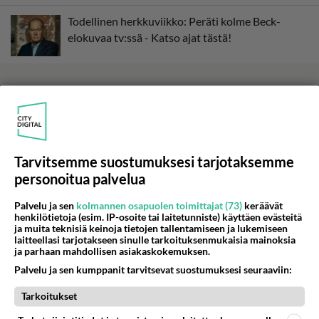
Todellinen herkkuviikko: Peräti kolme Beck-
elokuvaa tv:ssä - Katso ajat tästä!
Tarvitsemme suostumuksesi tarjotaksemme
personoitua palvelua
Palvelu ja sen
kolmannen osapuolen toimittajat (73)
keräävät
henkilötietoja (esim. IP-osoite tai laitetunniste) käyttäen evästeitä
ja muita teknisiä keinoja tietojen tallentamiseen ja lukemiseen
laitteellasi tarjotakseen sinulle tarkoituksenmukaisia mainoksia
ja parhaan mahdollisen asiakaskokemuksen.
Palvelu ja sen kumppanit tarvitsevat suostumuksesi seuraaviin:
Tarkoitukset