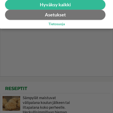
Hyväksy kaikki
Asetukset
Tietosuoja
RESEPTIT
Sämpylät maistuvat
välipalana koulun jälkeen tai
iltapalana koko perheelle.
Herkullisimmillaan hieman