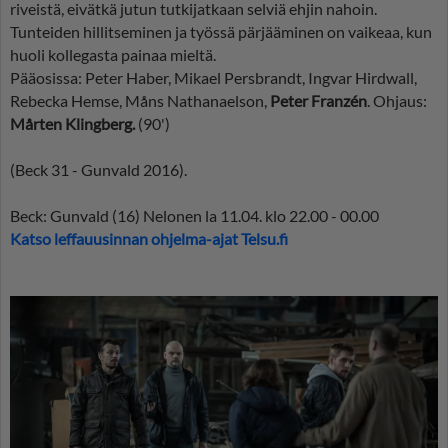
riveistä, eivätkä jutun tutkijatkaan selviä ehjin nahoin.
Tunteiden hillitseminen ja työssä pärjääminen on vaikeaa, kun
huoli kollegasta painaa mieltä.
Pääosissa: Peter Haber, Mikael Persbrandt, Ingvar Hirdwall,
Rebecka Hemse, Måns Nathanaelson,
Peter Franzén
. Ohjaus:
Mårten Klingberg.
(90')
(Beck 31 - Gunvald 2016).
Beck: Gunvald (16) Nelonen la 11.04. klo 22.00 - 00.00
Katso leffauusinnan ohjelma-ajat Telsu.fi