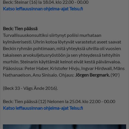
Beck: Steinar (16) la 18.04. klo 22.00 - 00.00
Katso leffauusinnan ohjelma-ajat Telsu.fi
Beck: Tien päässä
Turvallisuuskonsultiksi siirtynyt poliisi murhataan
kylmäverisesti. Uhrin kotoa löytyvät varastetut aseet saavat
Beckin ryhmän pohtimaan, mitä yhteyksiä uhrilla oli vuosien
takaiseen arvokuljetusryöstöön ja sen yhteydessä tehtyihin
murhiin. Steinarin käyttämät keinot eivät kestä päivänvaloa.
Pääosissa: Peter Haber, Kristofer Hivju, Ingvar Hirdwall, Måns
Nathanaelson, Anu Sinisalo. Ohjaus:
Jörgen Bergmark.
(90')
(Beck 33 - Vägs Ände 2016).
Beck: Tien päässä (12) Nelonen la 25.04. klo 22.00 - 00.00
Katso leffauusinnan ohjelma-ajat Telsu.fi